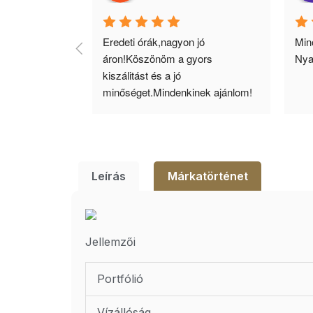
agyok 
Eredeti órák,nagyon jó 
Minő
llítás, nagy 
áron!Köszönöm a gyors 
Nya
ató minőség. 5 
kiszálitást és a jó 
lésem.
minőséget.Mindenkinek ajánlom!
Leírás
Márkatörténet
Jellemzői
Portfólió
Vízállóság