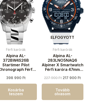
ELFOGYOTT
Férfi karórák
Férfi karórák
Alpina AL-
Alpina AL-
372BW4S26B
283LNO5NAQ6
Startimer Pilot
Alpiner X Smartwatch
Chronograph Férfi
Férfi karóra 47mm
aróra 41mm 10ATM
10ATM
398 990
Ft
227 900
Ft
217 900
Ft
Kosárba
Tovább
teszem
olvasom