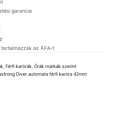
p)
etési garancia
z
p
s tartalmazzák az ÁFA-t
ák
,
Férfi karórák
,
Órák márkák szerint
strong Diver automata férfi karóra 42mm