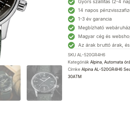
Gyors szállítás (2-4 na
Diver
14 napos pénzvisszafiz
Automata
1-3 év garancia
Férfi
Megbízható webáruhá
karóra
42mm
Magyar cég és websho
30ATM
Az árak bruttó árak, é
mennyiség
SKU
AL-520GR4H6
Kategóriák
Alpina
,
Automata ór
Címke
Alpina AL-520GR4H6 Sea
30ATM