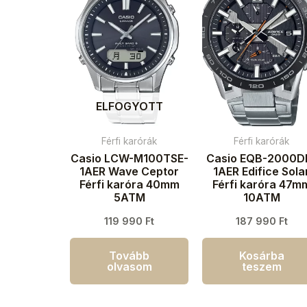
ELFOGYOTT
Férfi karórák
Férfi karórák
Casio LCW-M100TSE-
Casio EQB-2000D
1AER Wave Ceptor
1AER Edifice Sola
Férfi karóra 40mm
Férfi karóra 47m
5ATM
10ATM
119 990
Ft
187 990
Ft
Tovább
Kosárba
olvasom
teszem