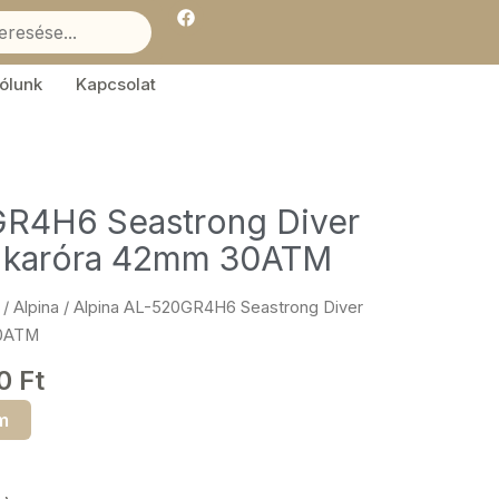
F
a
c
e
b
ólunk
Kapcsolat
o
o
k
GR4H6 Seastrong Diver
i karóra 42mm 30ATM
/
Alpina
/ Alpina AL-520GR4H6 Seastrong Diver
30ATM
00
Ft
m