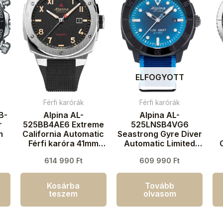
ELFOGYOTT
Férfi karórák
Férfi karórák
B-
Alpina AL-
Alpina AL-
r
525BB4AE6 Extreme
525LNSB4VG6
m
California Automatic
Seastrong Gyre Diver
Férfi karóra 41mm
Automatic Limited
20ATM
Edition Férfi karóra
k
614 990
Ft
609 990
Ft
44mm 30ATM
Kosárba
Tovább
teszem
olvasom