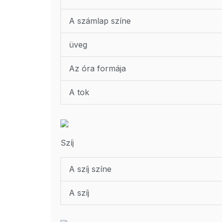
A számlap színe
üveg
Az óra formája
A tok
Szíj
A szíj színe
A szíj