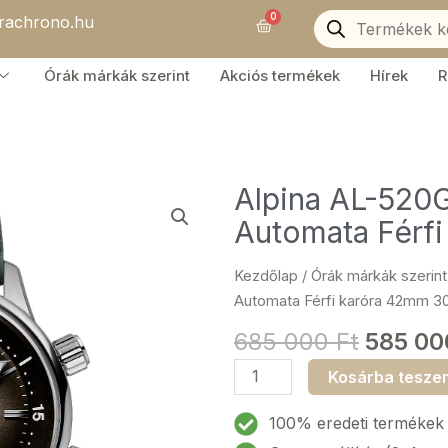
Products
0
orachrono.hu
search
Kosár
Órák márkák szerint
Akciós termékek
Hírek
R
Alpina AL-520
Automata Férf
Kezdőlap
/
Órák márkák szerint
Automata Férfi karóra 42mm 
685 000
Ft
585 0
Alpina
Kosárba tesze
AL-
520GR4H6
100% eredeti termékek
Seastrong