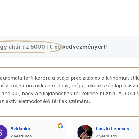
gy akár az 5000 Ft-os
kedvezményért!
omata férfi karóra a svájci precizitás és a kifinomult stí
enést kölcsönöznek az órának, míg a fekete számlap letiszt
 anélkül, hogy a tulajdonosnak fel kellene húznia. A 30ATM
 az aktív életmódot élő férfiak számára.
Svitlanka
Laszlo Lencses
2 years ago
2 years ago