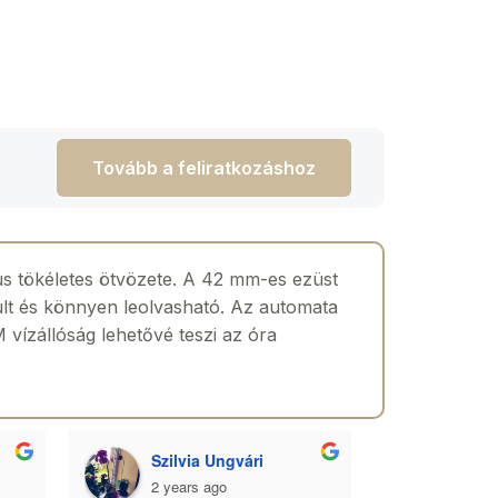
Tovább a feliratkozáshoz
lus tökéletes ötvözete. A 42 mm-es ezüst
ult és könnyen leolvasható. Az automata
 vízállóság lehetővé teszi az óra
Szilvia Ungvári
Lórá
2 years ago
2 yea