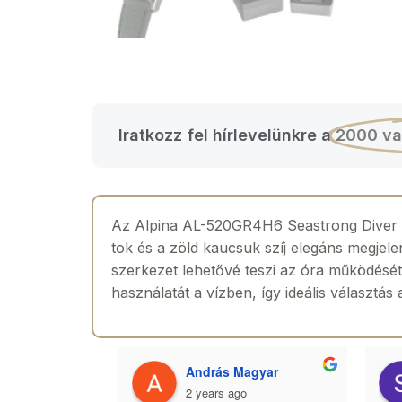
Iratkozz fel hírlevelünkre a
2000 va
Az Alpina AL-520GR4H6 Seastrong Diver aut
tok és a zöld kaucsuk szíj elegáns megjel
szerkezet lehetővé teszi az óra működését
használatát a vízben, így ideális választás
 Toth
András Magyar
2 years ago