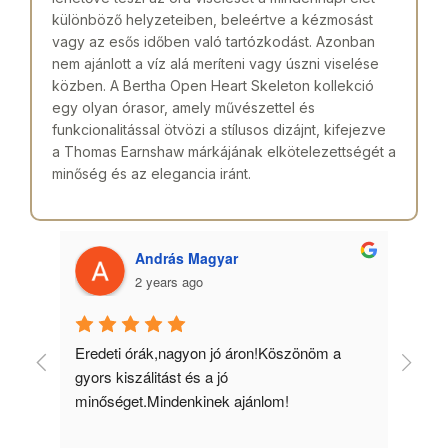
különböző helyzeteiben, beleértve a kézmosást
vagy az esős időben való tartózkodást. Azonban
nem ajánlott a víz alá meríteni vagy úszni viselése
közben. A Bertha Open Heart Skeleton kollekció
egy olyan órasor, amely művészettel és
funkcionalitással ötvözi a stílusos dizájnt, kifejezve
a Thomas Earnshaw márkájának elkötelezettségét a
minőség és az elegancia iránt.
András Magyar
2 years ago
 
Eredeti órák,nagyon jó áron!Köszönöm a 
Min
gyors kiszálitást és a jó 
kös
minőséget.Mindenkinek ajánlom!