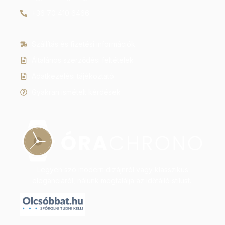
+36 70 410 6466
Szállítás és fizetési információk
Általános szerződési feltételek
Adatkezelési tájékoztató
Gyakran ismételt kérdések
Legyen szó modern dizájnról vagy klasszikus
eleganciáról, nálunk megtalálja az időtálló stílust.