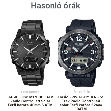
Hasonló órák
Férfi karórák
Férfi karórák
CASIO LCW-M170DB-1AER
Casio PRW-6611Y-1ER Pro
Radio Controlled Solar
Trek Radio Controlled
Férfi karóra 40mm 5 ATM
solar Férfi karóra 52mm
10ATM