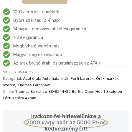
Earnshaw
ES-
100% eredeti termékek
8244-
Gyors szállítás (2-4 nap)
22
14 napos pénzvisszafizetési garancia
Bertha
Open
1-3 év garancia
Heart
Megbízható webáruház
Skeleton
Magyar cég és webshop
Férfi
karóra
Az árak bruttó árak, és tartalmazzák az ÁFA-t
42mm
SKU
ES-8244-22
mennyiség
Kategóriák
Acél órák
,
Automata órák
,
Férfi karórák
,
Órák márkák
szerint
,
Thomas Earnshaw
Címke
Thomas Earnshaw ES-8244-22 Bertha Open Heart Skeleton
Férfi karóra 42mm
Iratkozz fel hírlevelünkre a
2000 vagy akár az 5000 Ft-os
kedvezményért!