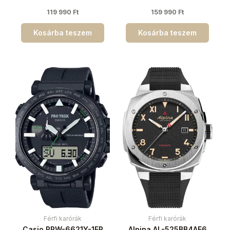
119 990
Ft
159 990
Ft
Kosárba teszem
Kosárba teszem
Férfi karórák
Férfi karórák
Casio PRW-6621Y-1ER
Alpina AL-525BB4AE6