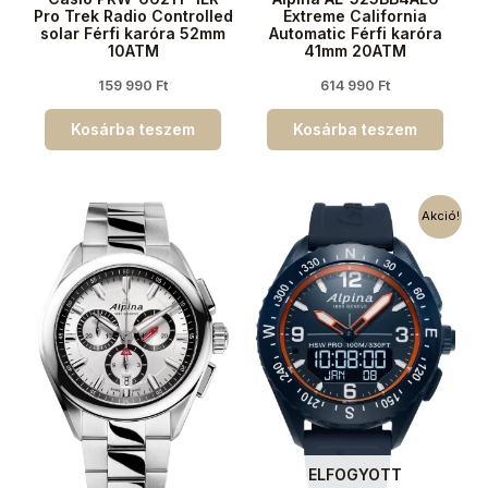
Pro Trek Radio Controlled
Extreme California
solar Férfi karóra 52mm
Automatic Férfi karóra
10ATM
41mm 20ATM
159 990
Ft
614 990
Ft
Kosárba teszem
Kosárba teszem
Akció!
ELFOGYOTT