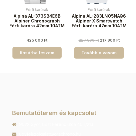
Férfi karórák
Férfi karórák
Alpina AL-373SB4E6B
Alpina AL-283LNO5NAQ6
Alpiner Chronograph
Alpiner X Smartwatch
Férfi karóra 42mm 10ATM
Férfi karóra 47mm 10ATM
425 000
Ft
227 900
Ft
217 900
Ft
Kosárba teszem
Tovább olvasom
Bemutatóterem és kapcsolat
9022 Győr, Liszt Ferenc utca 40 1/213
ugyfelszolgalat@orachrono.hu