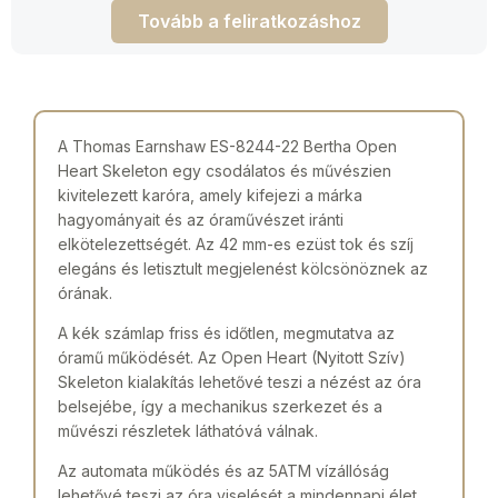
Tovább a feliratkozáshoz
A Thomas Earnshaw ES-8244-22 Bertha Open
Heart Skeleton egy csodálatos és művészien
kivitelezett karóra, amely kifejezi a márka
hagyományait és az óraművészet iránti
elkötelezettségét. Az 42 mm-es ezüst tok és szíj
elegáns és letisztult megjelenést kölcsönöznek az
órának.
A kék számlap friss és időtlen, megmutatva az
óramű működését. Az Open Heart (Nyitott Szív)
Skeleton kialakítás lehetővé teszi a nézést az óra
belsejébe, így a mechanikus szerkezet és a
művészi részletek láthatóvá válnak.
Az automata működés és az 5ATM vízállóság
lehetővé teszi az óra viselését a mindennapi élet