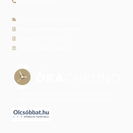
+36 70 410 6466
Szállítás és fizetési információk
Általános szerződési feltételek
Adatkezelési tájékoztató
Gyakran ismételt kérdések
Legyen szó modern dizájnról vagy klasszikus
eleganciáról, nálunk megtalálja az időtálló stílust.