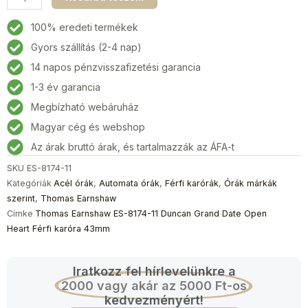
Earnshaw
ES-
100% eredeti termékek
8174-
Gyors szállítás (2-4 nap)
11
14 napos pénzvisszafizetési garancia
Duncan
Grand
1-3 év garancia
Date
Megbízható webáruház
Open
Magyar cég és webshop
Heart
Férfi
Az árak bruttó árak, és tartalmazzák az ÁFA-t
karóra
SKU
ES-8174-11
43mm
Kategóriák
Acél órák
,
Automata órák
,
Férfi karórák
,
Órák márkák
mennyiség
szerint
,
Thomas Earnshaw
Címke
Thomas Earnshaw ES-8174-11 Duncan Grand Date Open
Heart Férfi karóra 43mm
Iratkozz fel hírlevelünkre a
2000 vagy akár az 5000 Ft-os
kedvezményért!