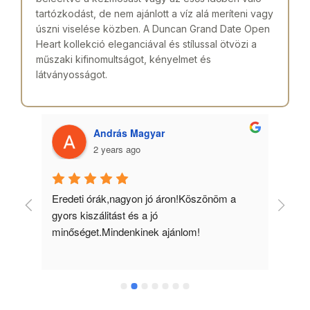
tartózkodást, de nem ajánlott a víz alá meríteni vagy
úszni viselése közben. A Duncan Grand Date Open
Heart kollekció eleganciával és stílussal ötvözi a
műszaki kifinomultságot, kényelmet és
látványosságot.
András Magyar
2 years ago
 
Eredeti órák,nagyon jó áron!Köszönöm a 
Min
gyors kiszálitást és a jó 
kös
minőséget.Mindenkinek ajánlom!