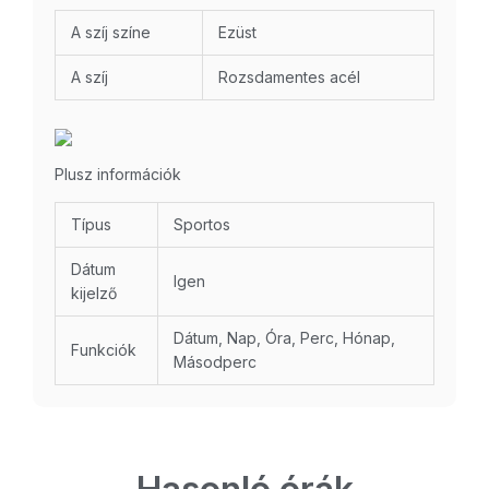
A szíj színe
Ezüst
A szíj
Rozsdamentes acél
Plusz információk
Típus
Sportos
Dátum
Igen
kijelző
Dátum, Nap, Óra, Perc, Hónap,
Funkciók
Másodperc