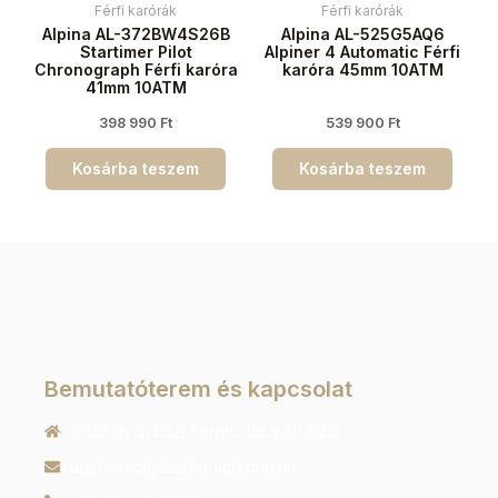
Férfi karórák
Férfi karórák
Alpina AL-372BW4S26B
Alpina AL-525G5AQ6
Startimer Pilot
Alpiner 4 Automatic Férfi
Chronograph Férfi karóra
karóra 45mm 10ATM
41mm 10ATM
398 990
Ft
539 900
Ft
Kosárba teszem
Kosárba teszem
Bemutatóterem és kapcsolat
9022 Győr, Liszt Ferenc utca 40 1/213
ugyfelszolgalat@orachrono.hu