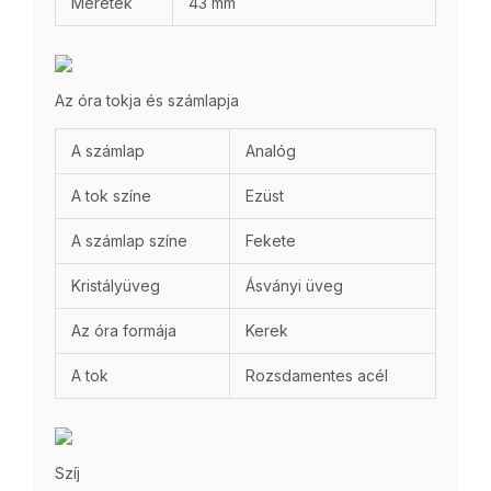
Méretek
43 mm
Az óra tokja és számlapja
A számlap
Analóg
A tok színe
Ezüst
A számlap színe
Fekete
Kristályüveg
Ásványi üveg
Az óra formája
Kerek
A tok
Rozsdamentes acél
Szíj