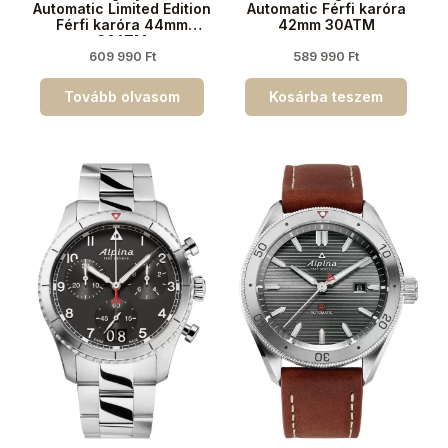
Automatic Limited Edition
Automatic Férfi karóra
Férfi karóra 44mm
42mm 30ATM
30ATM
609 990
Ft
589 990
Ft
Tovább olvasom
Kosárba teszem