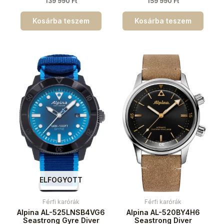
139 990
Ft
159 990
Ft
Kosárba teszem
Kosárba teszem
ELFOGYOTT
Férfi karórák
Férfi karórák
Alpina AL-525LNSB4VG6
Alpina AL-520BY4H6
Seastrong Gyre Diver
Seastrong Diver