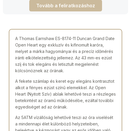
Tovább a feliratkozáshoz
A Thomas Earnshaw ES-8174-11 Duncan Grand Date
Open Heart egy exkluzív és kifinomult karóra,
melyet a márka hagyományai és a precíz időmérés
iránti elkötelezettség jellemez. Az 43 mm-es ezüst
szíj és tok elegáns és letisztult megjelenést
kölcsönöznek az órának.
A fekete számlap és keret egy elegáns kontrasztot
alkot a fényes ezüst színű elemekkel. Az Open
Heart (Nyitott Szív) ablak lehetővé teszi a részleges
betekintést az óramű működésébe, ezáltal további
egyediséget ad az órának.
Az 5ATM vízállóság lehetővé teszi az óra viselését
a mindennapi élet különböző helyzeteiben,
beleértve a kézmosást vagy az esős időben való