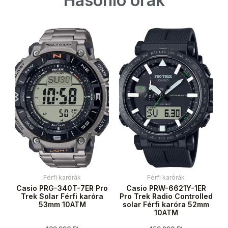
Hasonló órák
Férfi karórák
Férfi karórák
Casio PRG-340T-7ER Pro
Casio PRW-6621Y-1ER
Trek Solar Férfi karóra
Pro Trek Radio Controlled
53mm 10ATM
solar Férfi karóra 52mm
10ATM