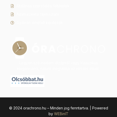
Általános szerződési feltételek
Adatkezelési tájékoztató
Gyakran ismételt kérdések
Legyen szó modern dizájnról vagy klasszikus
eleganciáról, nálunk megtalálja az időtálló stílust.
© 2024 orachrono.hu – Minden jog fenntartva. | Powered
by
WEBinIT