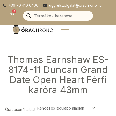
Skip
+36 70 410 6466
ugyfelszolgalat@orachrono.hu
to
Products
0
Kosár
search
content
Thomas Earnshaw ES-
8174-11 Duncan Grand
Date Open Heart Férfi
karóra 43mm
Összesen 1 találat