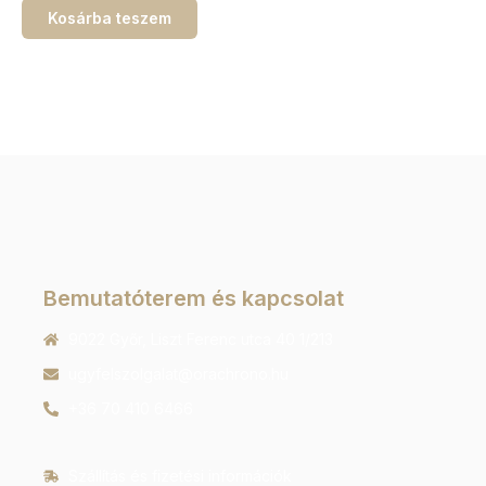
Kosárba teszem
Bemutatóterem és kapcsolat
9022 Győr, Liszt Ferenc utca 40 1/213
ugyfelszolgalat@orachrono.hu
+36 70 410 6466
Szállítás és fizetési információk