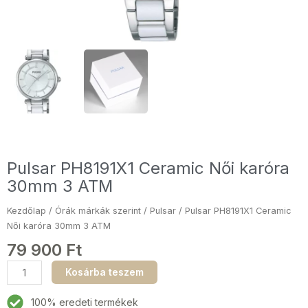
Pulsar PH8191X1 Ceramic Női karóra
30mm 3 ATM
Kezdőlap
/
Órák márkák szerint
/
Pulsar
/ Pulsar PH8191X1 Ceramic
Női karóra 30mm 3 ATM
79 900
Ft
Pulsar
Kosárba teszem
PH8191X1
Ceramic
100% eredeti termékek