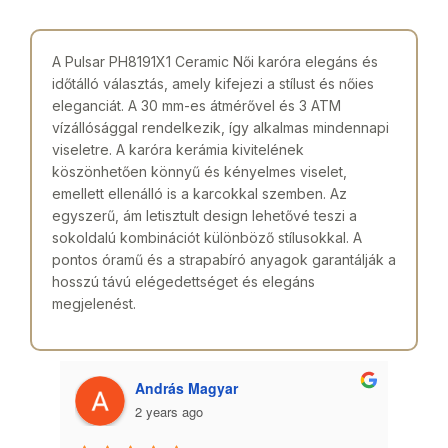
A Pulsar PH8191X1 Ceramic Női karóra elegáns és
időtálló választás, amely kifejezi a stílust és nőies
eleganciát. A 30 mm-es átmérővel és 3 ATM
vízállósággal rendelkezik, így alkalmas mindennapi
viseletre. A karóra kerámia kivitelének
köszönhetően könnyű és kényelmes viselet,
emellett ellenálló is a karcokkal szemben. Az
egyszerű, ám letisztult design lehetővé teszi a
sokoldalú kombinációt különböző stílusokkal. A
pontos óramű és a strapabíró anyagok garantálják a
hosszú távú elégedettséget és elegáns
megjelenést.
András Magyar
2 years ago