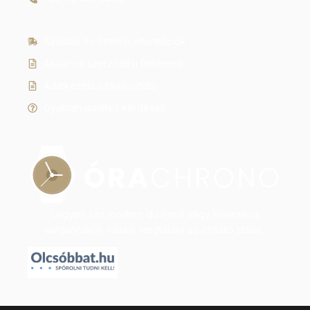
Szállítás és fizetési információk
Általános szerződési feltételek
Adatkezelési tájékoztató
Gyakran ismételt kérdések
Legyen szó modern dizájnról vagy klasszikus
eleganciáról, nálunk megtalálja az időtálló stílust.