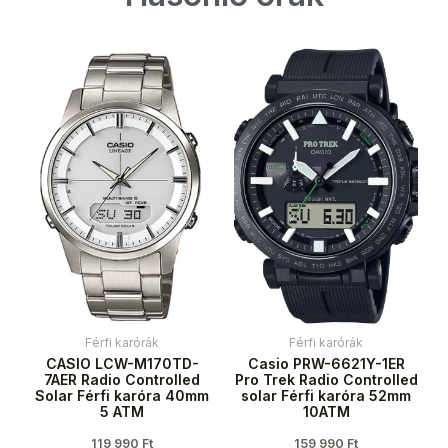
Férfi karórák
Férfi karórák
CASIO LCW-M170TD-
Casio PRW-6621Y-1ER
7AER Radio Controlled
Pro Trek Radio Controlled
Solar Férfi karóra 40mm
solar Férfi karóra 52mm
5 ATM
10ATM
119 990
Ft
159 990
Ft