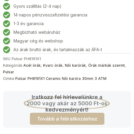
Női
Gyors szállítás (2-4 nap)
karóra
14 napos pénzvisszafizetési garancia
30mm
3
1-3 év garancia
ATM
Megbízható webáruház
mennyiség
Magyar cég és webshop
Az árak bruttó árak, és tartalmazzák az ÁFA-t
SKU
Pulsar PH8191X1
Kategóriák
Acél órák
,
Kvarc órák
,
Női karórák
,
Órák márkák szerint
,
Pulsar
Címke
Pulsar PH8191X1 Ceramic Női karóra 30mm 3 ATM
Iratkozz fel hírlevelünkre a
2000 vagy akár az 5000 Ft-os
kedvezményért!
Tovább a feliratkozáshoz