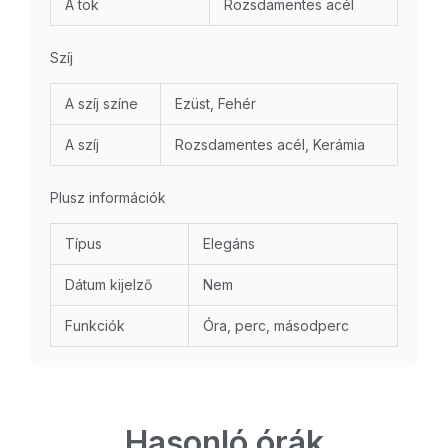
A tok
Rozsdamentes acél
Szíj
A szíj színe
Ezüst, Fehér
A szíj
Rozsdamentes acél, Kerámia
Plusz információk
Típus
Elegáns
Dátum kijelző
Nem
Funkciók
Óra, perc, másodperc
Hasonló órák