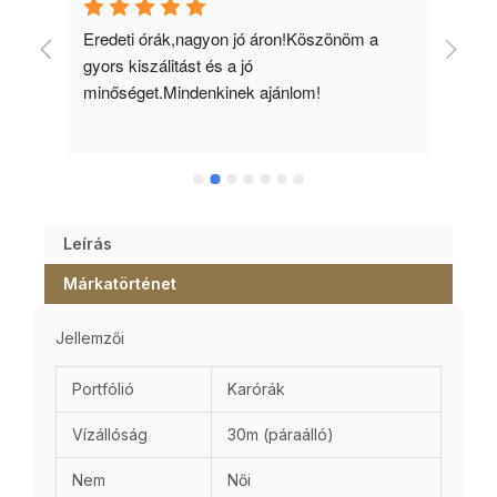
 
Eredeti órák,nagyon jó áron!Köszönöm a 
Min
gyors kiszálitást és a jó 
kös
minőséget.Mindenkinek ajánlom!
Leírás
Márkatörténet
Jellemzői
Portfólió
Karórák
Vízállóság
30m (páraálló)
Nem
Női