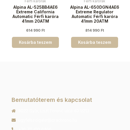
Férfi karórák
Férfi karórák
Alpina AL-525BB4AE6
Alpina AL-650DGN4AE6
Extreme California
Extreme Regulator
Automatic Férfi karóra
Automatic Férfi karóra
41mm 20ATM
41mm 20ATM
614 990
Ft
814 990
Ft
Kosárba teszem
Kosárba teszem
Bemutatóterem és kapcsolat
9022 Győr, Liszt Ferenc utca 40 1/213
ugyfelszolgalat@orachrono.hu
+36 70 410 6466