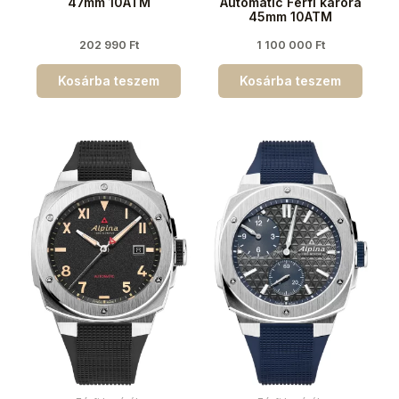
47mm 10ATM
Automatic Férfi karóra
45mm 10ATM
202 990
Ft
1 100 000
Ft
Kosárba teszem
Kosárba teszem