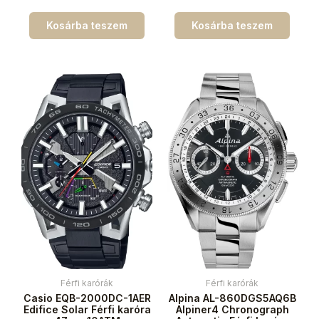
Kosárba teszem
Kosárba teszem
Férfi karórák
Férfi karórák
Casio EQB-2000DC-1AER
Alpina AL-860DGS5AQ6B
Edifice Solar Férfi karóra
Alpiner4 Chronograph