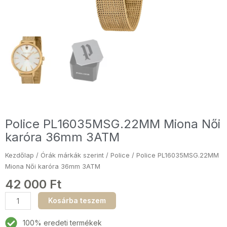
Police PL16035MSG.22MM Miona Női
karóra 36mm 3ATM
Kezdőlap
/
Órák márkák szerint
/
Police
/ Police PL16035MSG.22MM
Miona Női karóra 36mm 3ATM
42 000
Ft
Police
Kosárba teszem
PL16035MSG.22MM
Miona
100% eredeti termékek