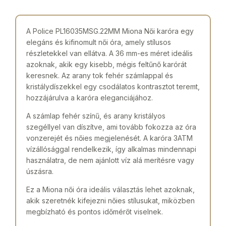
A Police PL16035MSG.22MM Miona Női karóra egy
elegáns és kifinomult női óra, amely stílusos
részletekkel van ellátva. A 36 mm-es méret ideális
azoknak, akik egy kisebb, mégis feltűnő karórát
keresnek. Az arany tok fehér számlappal és
kristálydíszekkel egy csodálatos kontrasztot teremt,
hozzájárulva a karóra eleganciájához.
A számlap fehér színű, és arany kristályos
szegéllyel van díszítve, ami tovább fokozza az óra
vonzerejét és nőies megjelenését. A karóra 3ATM
vízállósággal rendelkezik, így alkalmas mindennapi
használatra, de nem ajánlott víz alá merítésre vagy
úszásra.
Ez a Miona női óra ideális választás lehet azoknak,
akik szeretnék kifejezni nőies stílusukat, miközben
megbízható és pontos időmérőt viselnek.