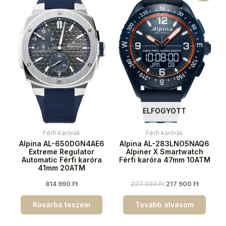
ELFOGYOTT
Férfi karórák
Férfi karórák
Alpina AL-650DGN4AE6
Alpina AL-283LNO5NAQ6
Extreme Regulator
Alpiner X Smartwatch
Automatic Férfi karóra
Férfi karóra 47mm 10ATM
41mm 20ATM
814 990
Ft
227 900
Ft
217 900
Ft
Kosárba teszem
Tovább olvasom