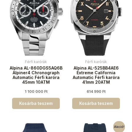
Férfi karórák
Férfi karórák
Alpina AL-860DGS5AQ6B
Alpina AL-525BB4AE6
Alpiner4 Chronograph
Extreme California
Automatic Férfi karóra
Automatic Férfi karóra
45mm 10ATM
41mm 20ATM
1 100 000
Ft
614 990
Ft
Kosárba teszem
Kosárba teszem
Akció!