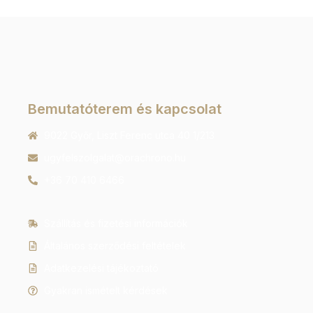
Bemutatóterem és kapcsolat
9022 Győr, Liszt Ferenc utca 40 1/213
ugyfelszolgalat@orachrono.hu
+36 70 410 6466
Szállítás és fizetési információk
Általános szerződési feltételek
Adatkezelési tájékoztató
Gyakran ismételt kérdések