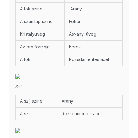
A tok színe
Arany
A számlap színe
Fehér
Kristályüveg
Ásványi üveg
Az óra formája
Kerek
A tok
Rozsdamentes acél
Szíj
A szíj színe
Arany
A szíj
Rozsdamentes acél