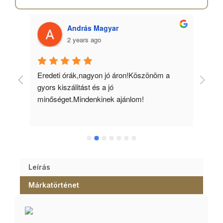
András Magyar
2 years ago
 
Eredeti órák,nagyon jó áron!Köszönöm a 
Min
gyors kiszálitást és a jó 
kös
minőséget.Mindenkinek ajánlom!
Leírás
Márkatörténet