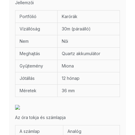
Jellemzői
Portfólió
Karórák
Vízállóság
30m (páraálló)
Nem
Női
Meghajtás
Quartz akkumulátor
Gyűjtemény
Miona
Jótállás
12 hónap
Méretek
36 mm
Az óra tokja és számlapja
A számlap
Analóg