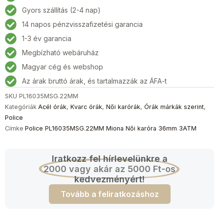
Női
Gyors szállítás (2-4 nap)
karóra
14 napos pénzvisszafizetési garancia
36mm
3ATM
1-3 év garancia
mennyiség
Megbízható webáruház
Magyar cég és webshop
Az árak bruttó árak, és tartalmazzák az ÁFA-t
SKU
PL16035MSG.22MM
Kategóriák
Acél órák
,
Kvarc órák
,
Női karórák
,
Órák márkák szerint
,
Police
Címke
Police PL16035MSG.22MM Miona Női karóra 36mm 3ATM
Iratkozz fel hírlevelünkre a
2000 vagy akár az 5000 Ft-os
kedvezményért!
Tovább a feliratkozáshoz