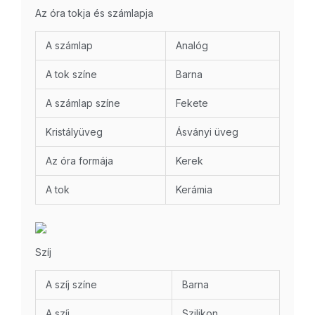
Az óra tokja és számlapja
A számlap
Analóg
A tok színe
Barna
A számlap színe
Fekete
Kristályüveg
Ásványi üveg
Az óra formája
Kerek
A tok
Kerámia
Szíj
A szíj színe
Barna
A szíj
Szilikon