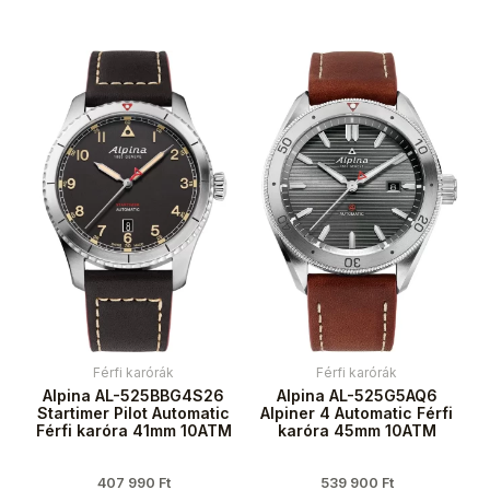
Férfi karórák
Férfi karórák
Alpina AL-525BBG4S26
Alpina AL-525G5AQ6
Startimer Pilot Automatic
Alpiner 4 Automatic Férfi
Férfi karóra 41mm 10ATM
karóra 45mm 10ATM
407 990
Ft
539 900
Ft