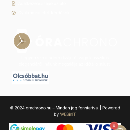
Adatkezelési tájékoztató
Gyakran ismételt kérdések
Legyen szó modern dizájnról vagy klasszikus
eleganciáról, nálunk megtalálja az időtálló stílust.
© 2024 orachrono.hu – Minden jog fenntartva. | Powered
by
WEBinIT
0