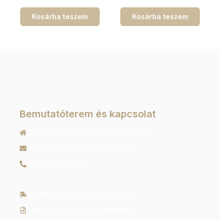
Kosárba teszem
Kosárba teszem
Bemutatóterem és kapcsolat
9022 Győr, Liszt Ferenc utca 40 1/213
ugyfelszolgalat@orachrono.hu
+36 70 410 6466
Szállítás és fizetési információk
Általános szerződési feltételek