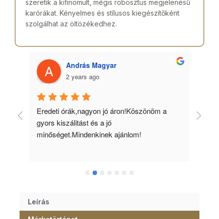
szeretik a kifinomult, mégis robosztus megjelenésű
karórákat. Kényelmes és stílusos kiegészítőként
szolgálhat az öltözékedhez.
András Magyar
2 years ago
 
Eredeti órák,nagyon jó áron!Köszönöm a 
Min
gyors kiszálitást és a jó 
kös
minőséget.Mindenkinek ajánlom!
Leírás