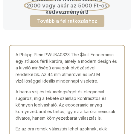
2000 vagy akár az 5000 Ft-os
kedvezményért!
Tovább a feliratkozáshoz
A Philipp Plein PWUBA0323 The $kull Ecoceramic
egy stílusos férfi karóra, amely a modern design és
a kiváló minőségű anyagok ötvözésével
rendelkezik. Az 44 mm átmérővel és 5ATM
vízállósággal ideális mindennapi viseletre.
A barna szíj és tok melegséget és eleganciát
sugároz, míg a fekete számlap kontrasztos és
könnyen leolvasható. Az ecoceramic anyag
környezetbarát és tartós, így ez a karóra nemcsak
divatos, hanem környezetbarát választás is.
Ez az óra remek választás lehet azoknak, akik