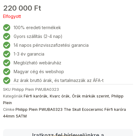
220 000
Ft
Elfogyott
100% eredeti termékek
Gyors szállítás (2-4 nap)
14 napos pénzvisszafizetési garancia
1-3 év garancia
Megbízható webáruház
Magyar cég és webshop
Az árak bruttó árak, és tartalmazzák az ÁFA-t
SKU
Philipp Plein PWUBA0323
Kategóriák
Férfi karórák
,
Kvarc órák
,
Órák márkák szerint
,
Philipp
Plein
Címke
Philipp Plein PWUBA0323 The Skull Ecoceramic Férfi karóra
44mm 5ATM
Iratkozz fel hírlevelünkre a