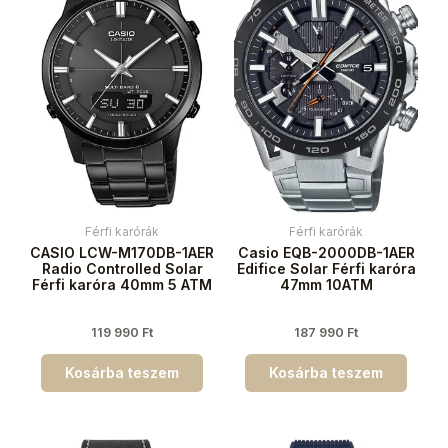
Férfi karórák
Férfi karórák
CASIO LCW-M170DB-1AER
Casio EQB-2000DB-1AER
Radio Controlled Solar
Edifice Solar Férfi karóra
Férfi karóra 40mm 5 ATM
47mm 10ATM
119 990
Ft
187 990
Ft
Kosárba teszem
Kosárba teszem