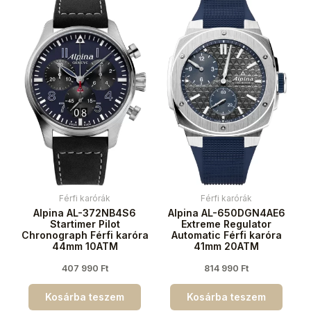
Férfi karórák
Férfi karórák
Alpina AL-372NB4S6
Alpina AL-650DGN4AE6
Startimer Pilot
Extreme Regulator
Chronograph Férfi karóra
Automatic Férfi karóra
44mm 10ATM
41mm 20ATM
407 990
Ft
814 990
Ft
Kosárba teszem
Kosárba teszem