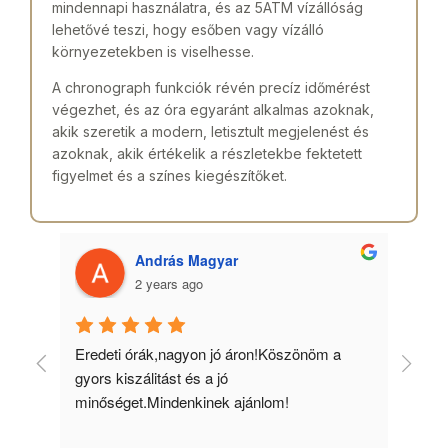
mindennapi használatra, és az 5ATM vízállóság
lehetővé teszi, hogy esőben vagy vízálló
környezetekben is viselhesse.
A chronograph funkciók révén precíz időmérést
végezhet, és az óra egyaránt alkalmas azoknak,
akik szeretik a modern, letisztult megjelenést és
azoknak, akik értékelik a részletekbe fektetett
figyelmet és a színes kiegészítőket.
András Magyar
2 years ago
 
Eredeti órák,nagyon jó áron!Köszönöm a 
Min
gyors kiszálitást és a jó 
kös
minőséget.Mindenkinek ajánlom!