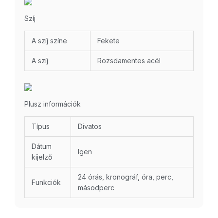
Szíj
A szíj színe
Fekete
A szíj
Rozsdamentes acél
Plusz információk
Típus
Divatos
Dátum
Igen
kijelző
24 órás, kronográf, óra, perc,
Funkciók
másodperc