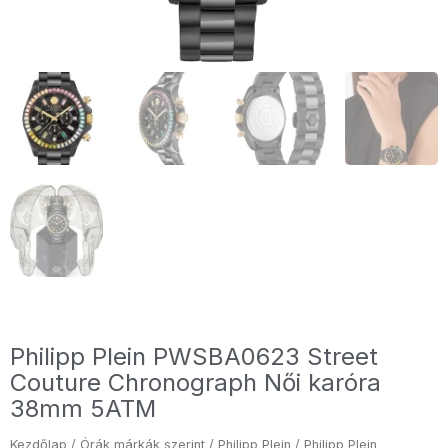
Philipp Plein PWSBA0623 Street
Couture Chronograph Női karóra
38mm 5ATM
Kezdőlap
/
Órák márkák szerint
/
Philipp Plein
/ Philipp Plein