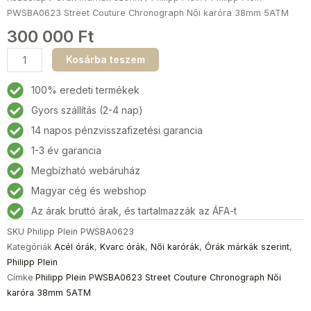
PWSBA0623 Street Couture Chronograph Női karóra 38mm 5ATM
300 000
Ft
Philipp
Kosárba teszem
Plein
PWSBA0623
100% eredeti termékek
Street
Gyors szállítás (2-4 nap)
Couture
14 napos pénzvisszafizetési garancia
Chronograph
Női
1-3 év garancia
karóra
Megbízható webáruház
38mm
Magyar cég és webshop
5ATM
mennyiség
Az árak bruttó árak, és tartalmazzák az ÁFA-t
SKU
Philipp Plein PWSBA0623
Kategóriák
Acél órák
,
Kvarc órák
,
Női karórák
,
Órák márkák szerint
,
Philipp Plein
Címke
Philipp Plein PWSBA0623 Street Couture Chronograph Női
karóra 38mm 5ATM