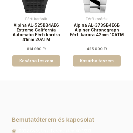
Férfi karórák
Férfi karórák
Alpina AL-525BB4AE6
Alpina AL-373SB4E6B
Extreme California
Alpiner Chronograph
Automatic Férfi karóra
Férfi karóra 42mm 10ATM
41mm 20ATM
614 990
Ft
425 000
Ft
Kosárba teszem
Kosárba teszem
Bemutatóterem és kapcsolat
9022 Győr, Liszt Ferenc utca 40 1/213