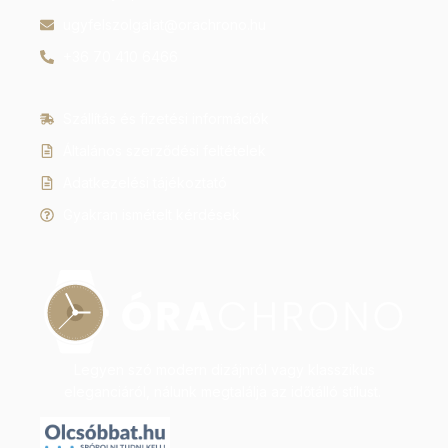
ugyfelszolgalat@orachrono.hu
+36 70 410 6466
Szállítás és fizetési információk
Általános szerződési feltételek
Adatkezelési tájékoztató
Gyakran ismételt kérdések
Legyen szó modern dizájnról vagy klasszikus
eleganciáról, nálunk megtalálja az időtálló stílust.