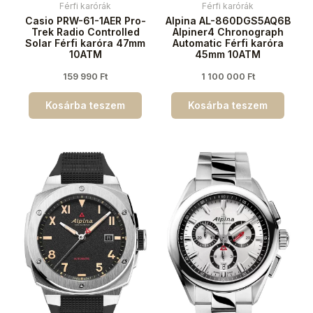
Férfi karórák
Férfi karórák
Casio PRW-61-1AER Pro-
Alpina AL-860DGS5AQ6B
Trek Radio Controlled
Alpiner4 Chronograph
Solar Férfi karóra 47mm
Automatic Férfi karóra
10ATM
45mm 10ATM
159 990
Ft
1 100 000
Ft
Kosárba teszem
Kosárba teszem