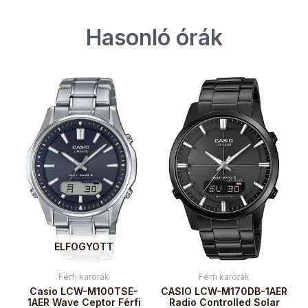
Hasonló órák
ELFOGYOTT
Férfi karórák
Férfi karórák
Casio LCW-M100TSE-
CASIO LCW-M170DB-1AER
1AER Wave Ceptor Férfi
Radio Controlled Solar