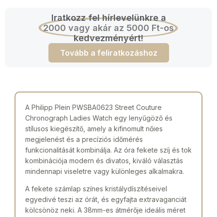
Iratkozz fel hírlevelünkre a
2000 vagy akár az 5000 Ft-os
kedvezményért!
Tovább a feliratkozáshoz
A Philipp Plein PWSBA0623 Street Couture
Chronograph Ladies Watch egy lenyűgöző és
stílusos kiegészítő, amely a kifinomult nőies
megjelenést és a precíziós időmérés
funkcionalitását kombinálja. Az óra fekete szíj és tok
kombinációja modern és divatos, kiváló választás
mindennapi viseletre vagy különleges alkalmakra.
A fekete számlap színes kristálydíszítéseivel
egyedivé teszi az órát, és egyfajta extravaganciát
kölcsönöz neki. A 38mm-es átmérője ideális méret