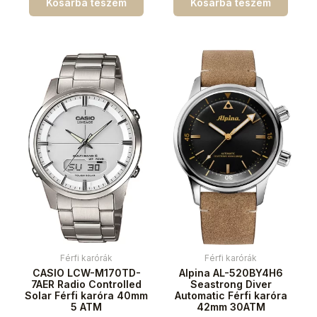
Kosárba teszem
Kosárba teszem
Férfi karórák
Férfi karórák
CASIO LCW-M170TD-
Alpina AL-520BY4H6
7AER Radio Controlled
Seastrong Diver
Solar Férfi karóra 40mm
Automatic Férfi karóra
5 ATM
42mm 30ATM