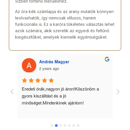
vízben történő merüléshez.
Az óra kék számlapja és az arany mutatók könnyen
leolvashatók, így nemcsak stílusos, hanem
funkcionális is. Ez a karóra tökéletes választás lehet
azok számára, akik szeretik az egyedi és feltűnő
kiegészítőket, amelyek kiemelik egyéniségüket.
András Magyar
2 years ago
 
Eredeti órák,nagyon jó áron!Köszönöm a 
Min
gyors kiszálitást és a jó 
kös
minőséget.Mindenkinek ajánlom!