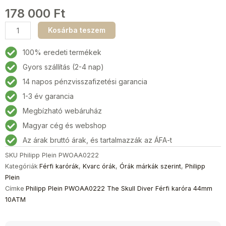
178 000
Ft
Philipp
Kosárba teszem
Plein
PWOAA0222
100% eredeti termékek
The
Gyors szállítás (2-4 nap)
Skull
14 napos pénzvisszafizetési garancia
Diver
Férfi
1-3 év garancia
karóra
Megbízható webáruház
44mm
Magyar cég és webshop
10ATM
mennyiség
Az árak bruttó árak, és tartalmazzák az ÁFA-t
SKU
Philipp Plein PWOAA0222
Kategóriák
Férfi karórák
,
Kvarc órák
,
Órák márkák szerint
,
Philipp
Plein
Címke
Philipp Plein PWOAA0222 The Skull Diver Férfi karóra 44mm
10ATM