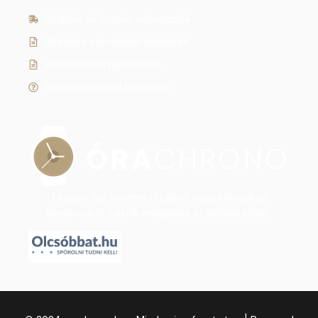
Szállítás és fizetési információk
Általános szerződési feltételek
Adatkezelési tájékoztató
Gyakran ismételt kérdések
Legyen szó modern dizájnról vagy klasszikus
eleganciáról, nálunk megtalálja az időtálló stílust.