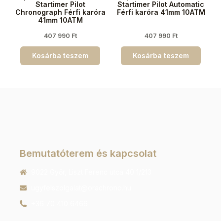
Startimer Pilot
Startimer Pilot Automatic
Chronograph Férfi karóra
Férfi karóra 41mm 10ATM
41mm 10ATM
407 990
Ft
407 990
Ft
Kosárba teszem
Kosárba teszem
Bemutatóterem és kapcsolat
9022 Győr, Liszt Ferenc utca 40 1/213
ugyfelszolgalat@orachrono.hu
+36 70 410 6466