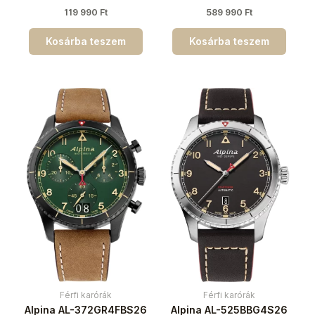
119 990
Ft
589 990
Ft
Kosárba teszem
Kosárba teszem
Férfi karórák
Férfi karórák
Alpina AL-372GR4FBS26
Alpina AL-525BBG4S26