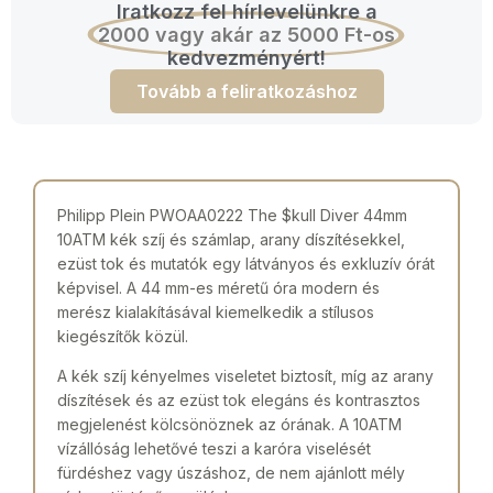
Iratkozz fel hírlevelünkre a
2000 vagy akár az 5000 Ft-os
kedvezményért!
Tovább a feliratkozáshoz
Philipp Plein PWOAA0222 The $kull Diver 44mm
10ATM kék szíj és számlap, arany díszítésekkel,
ezüst tok és mutatók egy látványos és exkluzív órát
képvisel. A 44 mm-es méretű óra modern és
merész kialakításával kiemelkedik a stílusos
kiegészítők közül.
A kék szíj kényelmes viseletet biztosít, míg az arany
díszítések és az ezüst tok elegáns és kontrasztos
megjelenést kölcsönöznek az órának. A 10ATM
vízállóság lehetővé teszi a karóra viselését
fürdéshez vagy úszáshoz, de nem ajánlott mély