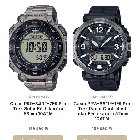
Férfi karórák
Férfi karórák
Casio PRG-340T-7ER Pro
Casio PRW-6611Y-1ER Pro
Trek Solar Férfi karóra
Trek Radio Controlled
53mm 10ATM
solar Férfi karóra 52mm
10ATM
139 990
Ft
159 990
Ft