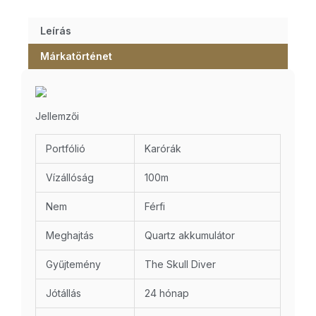
Leírás
Márkatörténet
Jellemzői
Portfólió
Karórák
Vízállóság
100m
Nem
Férfi
Meghajtás
Quartz akkumulátor
Gyűjtemény
The Skull Diver
Jótállás
24 hónap