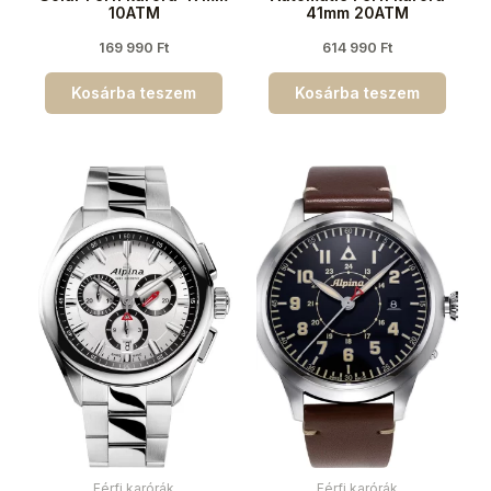
10ATM
41mm 20ATM
169 990
Ft
614 990
Ft
Kosárba teszem
Kosárba teszem
Férfi karórák
Férfi karórák