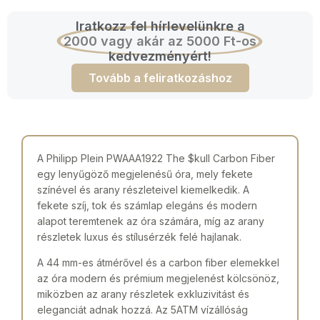
Iratkozz fel hírlevelünkre a
2000 vagy akár az 5000 Ft-os
kedvezményért!
Tovább a feliratkozáshoz
A Philipp Plein PWAAA1922 The $kull Carbon Fiber
egy lenyűgöző megjelenésű óra, mely fekete
színével és arany részleteivel kiemelkedik. A
fekete szíj, tok és számlap elegáns és modern
alapot teremtenek az óra számára, míg az arany
részletek luxus és stílusérzék felé hajlanak.
A 44 mm-es átmérővel és a carbon fiber elemekkel
az óra modern és prémium megjelenést kölcsönöz,
miközben az arany részletek exkluzivitást és
eleganciát adnak hozzá. Az 5ATM vízállóság