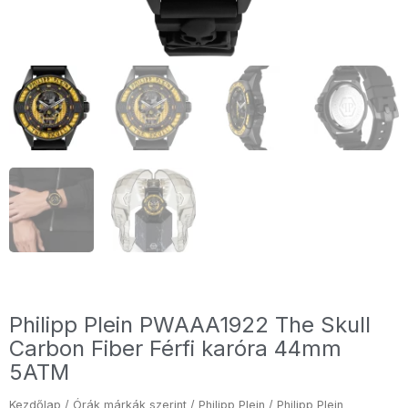
Philipp Plein PWAAA1922 The Skull
Carbon Fiber Férfi karóra 44mm
5ATM
Kezdőlap
/
Órák márkák szerint
/
Philipp Plein
/ Philipp Plein