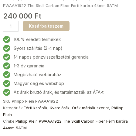
PWAAA1922 The Skull Carbon Fiber Férfi karóra 44mm 5ATM
240 000
Ft
Philipp
Kosárba teszem
Plein
PWAAA1922
100% eredeti termékek
The
Gyors szállítás (2-4 nap)
Skull
14 napos pénzvisszafizetési garancia
Carbon
Fiber
1-3 év garancia
Férfi
Megbízható webáruház
karóra
Magyar cég és webshop
44mm
5ATM
Az árak bruttó árak, és tartalmazzák az ÁFA-t
mennyiség
SKU
Philipp Plein PWAAA1922
Kategóriák
Férfi karórák
,
Kvarc órák
,
Órák márkák szerint
,
Philipp
Plein
Címke
Philipp Plein PWAAA1922 The Skull Carbon Fiber Férfi karóra
44mm 5ATM