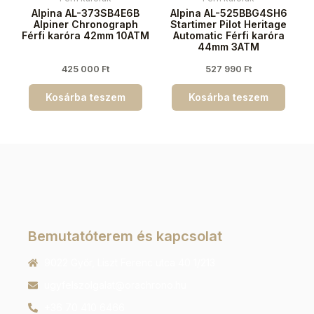
Alpina AL-373SB4E6B
Alpina AL-525BBG4SH6
Alpiner Chronograph
Startimer Pilot Heritage
Férfi karóra 42mm 10ATM
Automatic Férfi karóra
44mm 3ATM
425 000
Ft
527 990
Ft
Kosárba teszem
Kosárba teszem
Bemutatóterem és kapcsolat
9022 Győr, Liszt Ferenc utca 40 1/213
ugyfelszolgalat@orachrono.hu
+36 70 410 6466