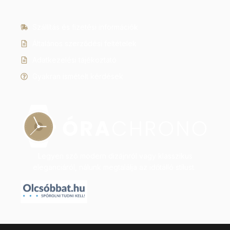
Szállítás és fizetési információk
Általános szerződési feltételek
Adatkezelési tájékoztató
Gyakran ismételt kérdések
Legyen szó modern dizájnról vagy klasszikus
eleganciáról, nálunk megtalálja az időtálló stílust.