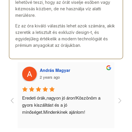
lehetővé teszi, hogy az órát viselje esőben vagy
kézmosás közben, de ne használja víz alatti
merülésre.
Ez az óra kiváló választás lehet azok számára, akik
szeretik a letisztult és exkluzív design-t, és
egyidejűleg értékelik a modern technológiát és
prémium anyagokat az órájukban.
András Magyar
2 years ago
 
Eredeti órák,nagyon jó áron!Köszönöm a 
Min
gyors kiszálitást és a jó 
kös
minőséget.Mindenkinek ajánlom!