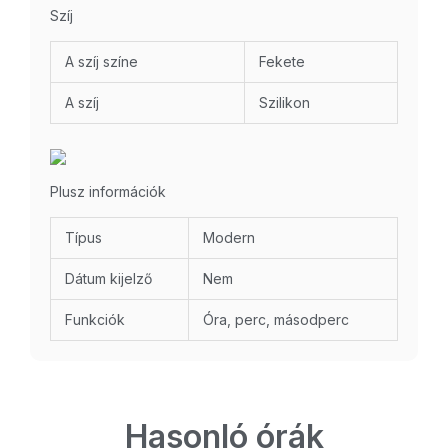
Szíj
A szíj színe
Fekete
A szíj
Szilikon
Plusz információk
Típus
Modern
Dátum kijelző
Nem
Funkciók
Óra, perc, másodperc
Hasonló órák