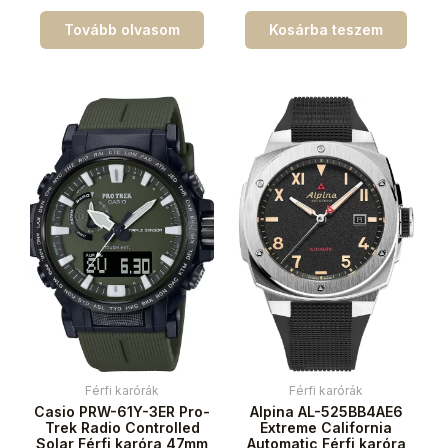
Tovább olvasom
Kosárba teszem
Férfi karórák
Férfi karórák
Casio PRW-61Y-3ER Pro-
Alpina AL-525BB4AE6
Trek Radio Controlled
Extreme California
Solar Férfi karóra 47mm
Automatic Férfi karóra