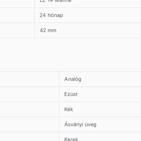
LZ-14 Marine
24 hónap
42 mm
Analóg
Ezüst
Kék
Ásványi üveg
Kerek