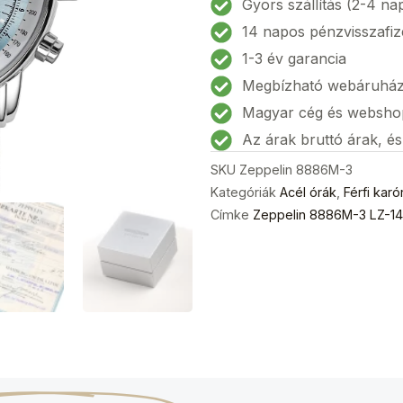
Gyors szállítás (2-4 na
14
14 napos pénzvisszafiz
Marine
1-3 év garancia
Férfi
Megbízható webáruhá
karóra
42mm
Magyar cég és websho
5ATM
Az árak bruttó árak, é
mennyiség
SKU
Zeppelin 8886M-3
Kategóriák
Acél órák
,
Férfi karó
Címke
Zeppelin 8886M-3 LZ-14