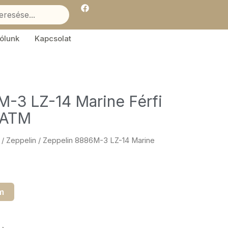
F
a
c
e
b
ólunk
Kapcsolat
o
o
k
-3 LZ-14 Marine Férfi
5ATM
/
Zeppelin
/ Zeppelin 8886M-3 LZ-14 Marine
m