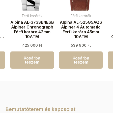
Férfi karórák
Férfi karórák
Alpina AL-373SB4E6B
Alpina AL-525G5AQ6
Alpiner Chronograph
Alpiner 4 Automatic
Férfi karóra 42mm
Férfi karóra 45mm
ic
10ATM
10ATM
m
k
425 000
Ft
539 900
Ft
Kosárba
Kosárba
teszem
teszem
Bemutatóterem és kapcsolat