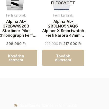
ELFOGYOTT
Férfi karórák
Férfi karórák
Alpina AL-
Alpina AL-
372BW4S26B
283LNO5NAQ6
Startimer Pilot
Alpiner X Smartwatch
Chronograph Férfi
Férfi karóra 47mm
aróra 41mm 10ATM
10ATM
398 990
Ft
227 900
Ft
217 900
Ft
Kosárba
Tovább
teszem
olvasom
Szállítás és fizetési információk