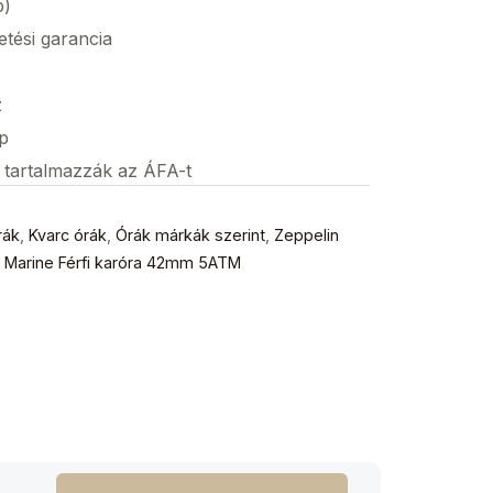
p)
etési garancia
z
p
s tartalmazzák az ÁFA-t
rák
,
Kvarc órák
,
Órák márkák szerint
,
Zeppelin
 Marine Férfi karóra 42mm 5ATM