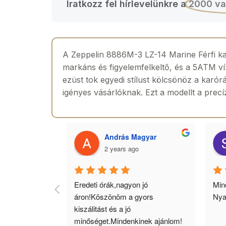
Iratkozz fel hírlevelünkre a
2000 va
A Zeppelin 8886M-3 LZ-14 Marine Férfi k
markáns és figyelemfelkeltő, és a 5ATM vízá
ezüst tok egyedi stílust kölcsönöz a karór
igényes vásárlóknak. Ezt a modellt a precíz
 Toth
András Magyar
2 years ago
agyok 
Eredeti órák,nagyon jó 
Minő
llítás, nagy 
áron!Köszönöm a gyors 
Nya
ató minőség. 5 
kiszálitást és a jó 
lésem.
minőséget.Mindenkinek ajánlom!