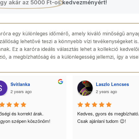
gy akár az 5000 Ft-os
kedvezményért!
aróra egy különleges időmérő, amely kiváló minőségű anya
llóság lehetővé teszi a könnyebb vízi tevékenységeket is. A 
ának. Ez a karóra ideális választás lehet a kollekció kedve
ió, a megbízhatóság és a különlegesség jellemzi, így a visel
Svitlanka
Laszlo Lencses
2 years ago
2 years ago
ségi és korrekt árak. 
Kedves, gyors és megbízható.
gyon szépen köszönöm!
Csak ajánlani tudom 😉!