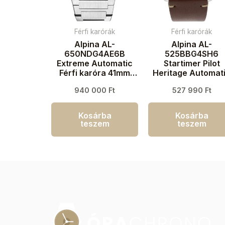
Férfi karórák
Férfi karórák
Alpina AL-
Alpina AL-
650NDG4AE6B
525BBG4SH6
Extreme Automatic
Startimer Pilot
Férfi karóra 41mm
Heritage Automat
20ATM
Férfi karóra 44m
940 000
Ft
527 990
Ft
3ATM
Kosárba
Kosárba
teszem
teszem