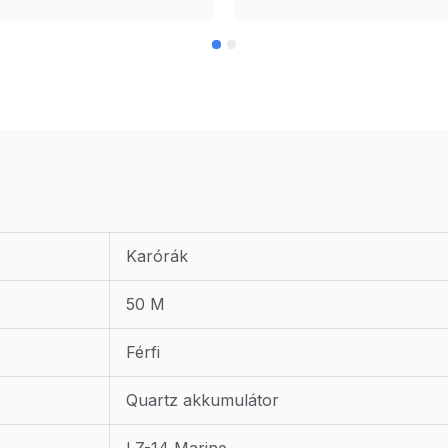
Karórák
50 M
Férfi
Quartz akkumulátor