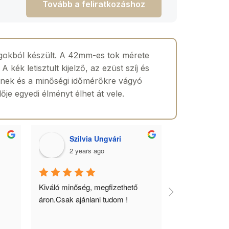
Tovább a feliratkozáshoz
gokból készült. A 42mm-es tok mérete
kék letisztult kijelző, az ezüst szíj és
lőinek és a minőségi időmérőkre vágyó
ője egyedi élményt élhet át vele.
Szilvia Ungvári
Lórá
2 years ago
2 yea
 
Kiváló minőség, megfizethető 
Az óra a férfia
áron.Csak ajánlani tudom !
ékszere, ebből 
óráimat mindig 
biztos helyről 