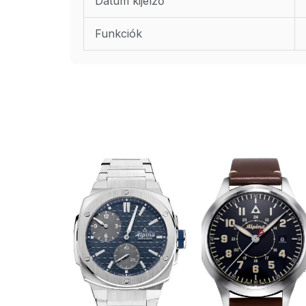
Dátum kijelző
Funkciók