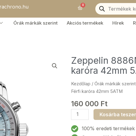
Products
0
orachrono.hu
search
Kosár
Órák márkák szerint
Akciós termékek
Hírek
R
Zeppelin 8886M
karóra 42mm 
Kezdőlap
/
Órák márkák szerint
Férfi karóra 42mm 5ATM
160 000
Ft
Zeppelin
Kosárba tesze
8886M-
3
100% eredeti termékek
LZ-