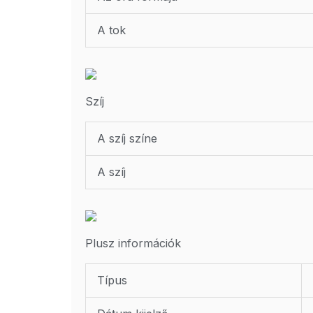
A tok
Szíj
A szíj színe
A szíj
Plusz információk
Típus