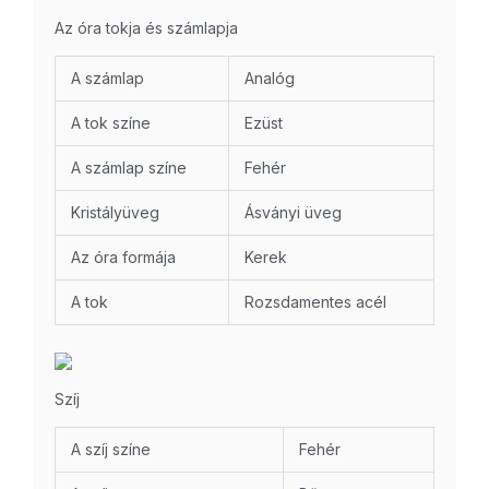
Az óra tokja és számlapja
A számlap
Analóg
A tok színe
Ezüst
A számlap színe
Fehér
Kristályüveg
Ásványi üveg
Az óra formája
Kerek
A tok
Rozsdamentes acél
Szíj
A szíj színe
Fehér