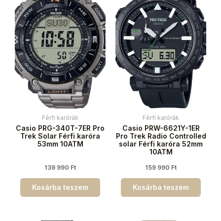
Férfi karórák
Férfi karórák
Casio PRG-340T-7ER Pro
Casio PRW-6621Y-1ER
Trek Solar Férfi karóra
Pro Trek Radio Controlled
53mm 10ATM
solar Férfi karóra 52mm
10ATM
139 990
Ft
159 990
Ft
Kosárba teszem
Kosárba teszem