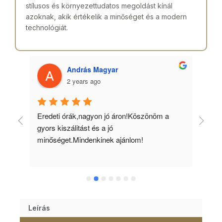
stílusos és környezettudatos megoldást kínál
azoknak, akik értékelik a minőséget és a modern
technológiát.
András Magyar
2 years ago
 
Eredeti órák,nagyon jó áron!Köszönöm a 
Min
gyors kiszálitást és a jó 
kös
minőséget.Mindenkinek ajánlom!
Leírás