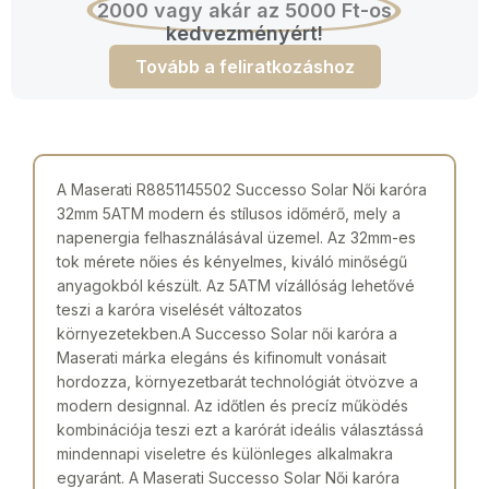
2000 vagy akár az 5000 Ft-os
kedvezményért!
Tovább a feliratkozáshoz
A Maserati R8851145502 Successo Solar Női karóra
32mm 5ATM modern és stílusos időmérő, mely a
napenergia felhasználásával üzemel. Az 32mm-es
tok mérete nőies és kényelmes, kiváló minőségű
anyagokból készült. Az 5ATM vízállóság lehetővé
teszi a karóra viselését változatos
környezetekben.A Successo Solar női karóra a
Maserati márka elegáns és kifinomult vonásait
hordozza, környezetbarát technológiát ötvözve a
modern designnal. Az időtlen és precíz működés
kombinációja teszi ezt a karórát ideális választássá
mindennapi viseletre és különleges alkalmakra
egyaránt. A Maserati Successo Solar Női karóra