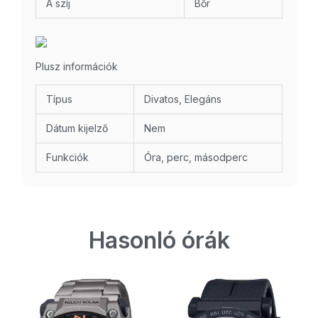
A szíj
Bőr
Plusz információk
Típus
Divatos, Elegáns
Dátum kijelző
Nem
Funkciók
Óra, perc, másodperc
Hasonló órák