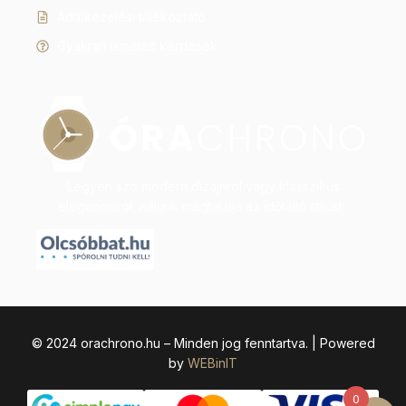
Adatkezelési tájékoztató
Gyakran ismételt kérdések
Legyen szó modern dizájnról vagy klasszikus
eleganciáról, nálunk megtalálja az időtálló stílust.
© 2024 orachrono.hu – Minden jog fenntartva. | Powered
by
WEBinIT
0