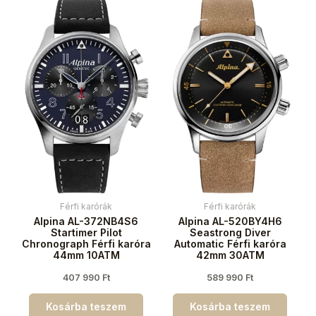
Férfi karórák
Férfi karórák
Alpina AL-372NB4S6
Alpina AL-520BY4H6
Startimer Pilot
Seastrong Diver
Chronograph Férfi karóra
Automatic Férfi karóra
44mm 10ATM
42mm 30ATM
407 990
Ft
589 990
Ft
Kosárba teszem
Kosárba teszem