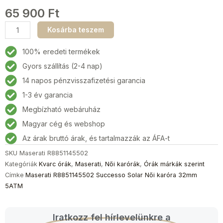
65 900
Ft
Maserati
Kosárba teszem
R8851145502
Successo
100% eredeti termékek
Solar
Gyors szállítás (2-4 nap)
Női
14 napos pénzvisszafizetési garancia
karóra
32mm
1-3 év garancia
5ATM
Megbízható webáruház
mennyiség
Magyar cég és webshop
Az árak bruttó árak, és tartalmazzák az ÁFA-t
SKU
Maserati R8851145502
Kategóriák
Kvarc órák
,
Maserati
,
Női karórák
,
Órák márkák szerint
Címke
Maserati R8851145502 Successo Solar Női karóra 32mm
5ATM
Iratkozz fel hírlevelünkre a