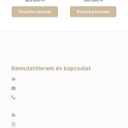
425 000
Ft
539 900
Ft
Kosárba teszem
Kosárba teszem
Bemutatóterem és kapcsolat
9022 Győr, Liszt Ferenc utca 40 1/213
ugyfelszolgalat@orachrono.hu
+36 70 410 6466
Szállítás és fizetési információk
Általános szerződési feltételek