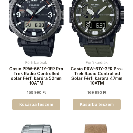
Férfi karórák
Férfi karórák
Casio PRW-6611Y-1ER Pro
Casio PRW-61Y-3ER Pro-
Trek Radio Controlled
Trek Radio Controlled
solar Férfi karóra 52mm
Solar Férfi karóra 47mm
10ATM
10ATM
159 990
Ft
169 990
Ft
Kosárba teszem
Kosárba teszem