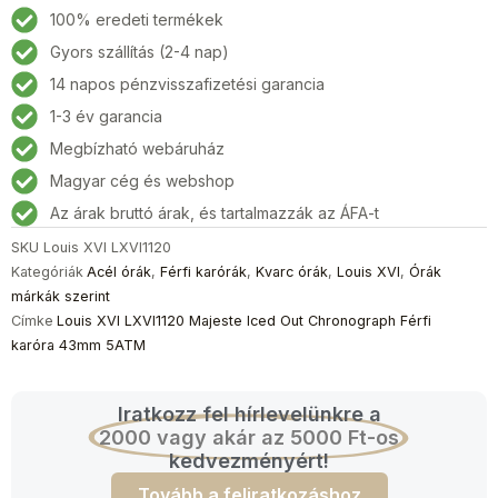
LXVI1120
100% eredeti termékek
Majeste
Gyors szállítás (2-4 nap)
Iced
14 napos pénzvisszafizetési garancia
Out
Chronograph
1-3 év garancia
Férfi
Megbízható webáruház
karóra
Magyar cég és webshop
43mm
5ATM
Az árak bruttó árak, és tartalmazzák az ÁFA-t
mennyiség
SKU
Louis XVI LXVI1120
Kategóriák
Acél órák
,
Férfi karórák
,
Kvarc órák
,
Louis XVI
,
Órák
márkák szerint
Címke
Louis XVI LXVI1120 Majeste Iced Out Chronograph Férfi
karóra 43mm 5ATM
Iratkozz fel hírlevelünkre a
2000 vagy akár az 5000 Ft-os
kedvezményért!
Tovább a feliratkozáshoz