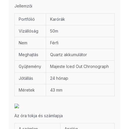
Jellemzői
Portfólió
Karórák
Vízállóság
50m
Nem
Férfi
Meghajtás
Quartz akkumulátor
Gyűjtemény
Majeste Iced Out Chronograph
Jótállás
24 hónap
Méretek
43 mm
Az óra tokja és számlapja
A számlap
Analóg