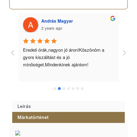
András Magyar
2 years ago
 
Eredeti órák,nagyon jó áron!Köszönöm a 
Min
gyors kiszálitást és a jó 
kös
minőséget.Mindenkinek ajánlom!
Leírás
Márkatörténet