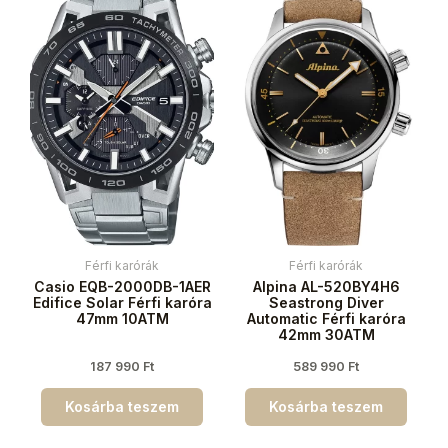
Férfi karórák
Férfi karórák
Casio EQB-2000DB-1AER
Alpina AL-520BY4H6
Edifice Solar Férfi karóra
Seastrong Diver
47mm 10ATM
Automatic Férfi karóra
42mm 30ATM
187 990
Ft
589 990
Ft
Kosárba teszem
Kosárba teszem