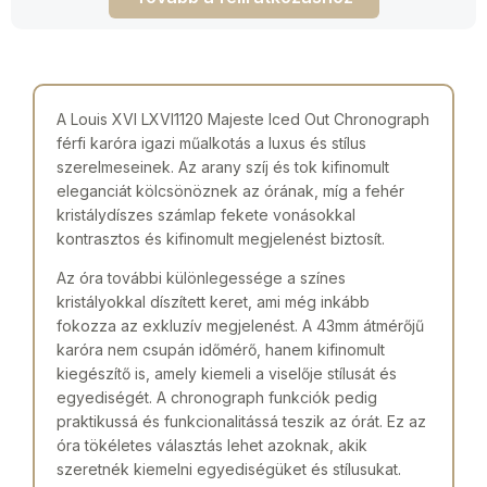
A Louis XVI LXVI1120 Majeste Iced Out Chronograph
férfi karóra igazi műalkotás a luxus és stílus
szerelmeseinek. Az arany szíj és tok kifinomult
eleganciát kölcsönöznek az órának, míg a fehér
kristálydíszes számlap fekete vonásokkal
kontrasztos és kifinomult megjelenést biztosít.
Az óra további különlegessége a színes
kristályokkal díszített keret, ami még inkább
fokozza az exkluzív megjelenést. A 43mm átmérőjű
karóra nem csupán időmérő, hanem kifinomult
kiegészítő is, amely kiemeli a viselője stílusát és
egyediségét. A chronograph funkciók pedig
praktikussá és funkcionalitássá teszik az órát. Ez az
óra tökéletes választás lehet azoknak, akik
szeretnék kiemelni egyediségüket és stílusukat.