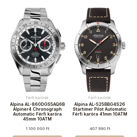
Férfi karórák
Férfi karórák
Alpina AL-860DGS5AQ6B
Alpina AL-525BBG4S26
Alpiner4 Chronograph
Startimer Pilot Automatic
Automatic Férfi karóra
Férfi karóra 41mm 10ATM
45mm 10ATM
1 100 000
Ft
407 990
Ft