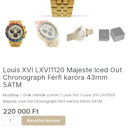
Louis XVI LXVI1120 Majeste Iced Out
Chronograph Férfi karóra 43mm
5ATM
Kezdőlap
/
Órák márkák szerint
/
Louis XVI
/ Louis XVI LXVI1120
Majeste Iced Out Chronograph Férfi karóra 43mm 5ATM
220 000
Ft
Louis
Kosárba teszem
XVI