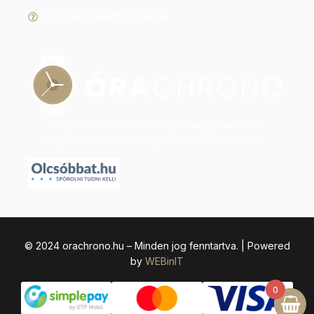
Gyakran ismételt kérdések
Legyen szó modern dizájnról vagy klasszikus
eleganciáról, nálunk megtalálja az időtálló stílust.
© 2024 orachrono.hu – Minden jog fenntartva. | Powered
by
WEBinIT
0