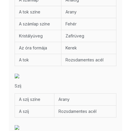
A tok színe
Arany
A számlap színe
Fehér
Kristályüveg
Zafírüveg
Az óra formája
Kerek
A tok
Rozsdamentes acél
Szíj
A szíj színe
Arany
A szíj
Rozsdamentes acél