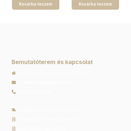
Kosárba teszem
Kosárba teszem
Bemutatóterem és kapcsolat
9022 Győr, Liszt Ferenc utca 40 1/213
ugyfelszolgalat@orachrono.hu
+36 70 410 6466
Szállítás és fizetési információk
Általános szerződési feltételek
Adatkezelési tájékoztató