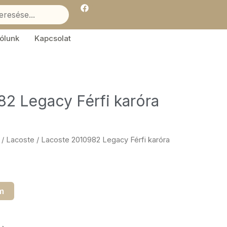
F
a
c
e
b
ólunk
Kapcsolat
o
o
k
2 Legacy Férfi karóra
/
Lacoste
/ Lacoste 2010982 Legacy Férfi karóra
m