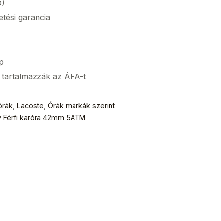
p)
etési garancia
z
p
s tartalmazzák az ÁFA-t
órák
,
Lacoste
,
Órák márkák szerint
 Férfi karóra 42mm 5ATM