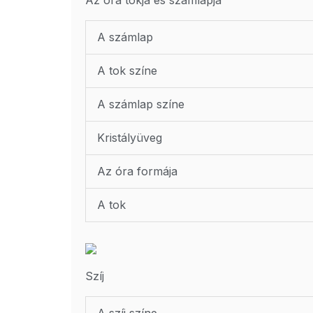
A számlap
A tok színe
A számlap színe
Kristályüveg
Az óra formája
A tok
Szíj
A szíj színe