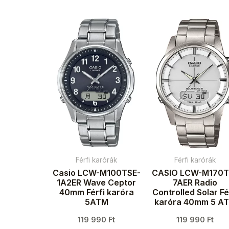
Férfi karórák
Férfi karórák
Casio LCW-M100TSE-
CASIO LCW-M170T
1A2ER Wave Ceptor
7AER Radio
40mm Férfi karóra
Controlled Solar Fé
5ATM
karóra 40mm 5 A
119 990
Ft
119 990
Ft