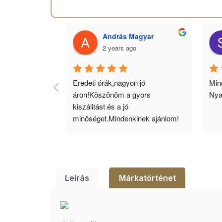
 Toth
András Magyar
2 years ago
agyok 
Eredeti órák,nagyon jó 
Minő
llítás, nagy 
áron!Köszönöm a gyors 
Nya
ató minőség. 5 
kiszálitást és a jó 
lésem.
minőséget.Mindenkinek ajánlom!
Leírás
Márkatörténet