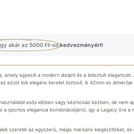
gy akár az 5000 Ft-os
kedvezményért!
amely egyesíti a modern dizájnt és a letisztult eleganciát.
z ezüst tok elegáns keretet biztosít. A 42mm-es átmérője
 használatát esős időben vagy kézmosás közben, de nem a
 a sportos elegancia kombinációjáról, így a Legacy óra a 
 akik szeretik az egyszerű, mégis markáns kiegészítőket, és