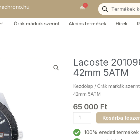
Products
0
orachrono.hu
search
Kosár
Órák márkák szerint
Akciós termékek
Hírek
R
Lacoste 201098
42mm 5ATM
Kezdőlap
/
Órák márkák szerint
42mm 5ATM
65 000
Ft
Lacoste
Kosárba tesze
2010982
Legacy
100% eredeti termékek
Férfi