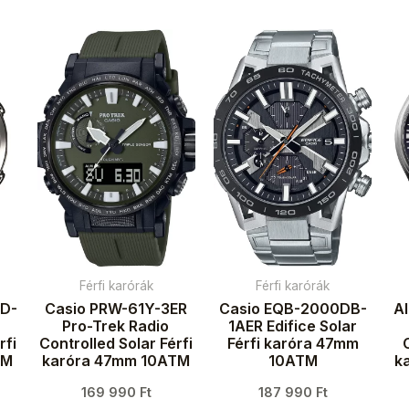
Férfi karórák
Férfi karórák
D-
Casio PRW-61Y-3ER
Casio EQB-2000DB-
A
Pro-Trek Radio
1AER Edifice Solar
rfi
Controlled Solar Férfi
Férfi karóra 47mm
TM
karóra 47mm 10ATM
10ATM
k
169 990
Ft
187 990
Ft