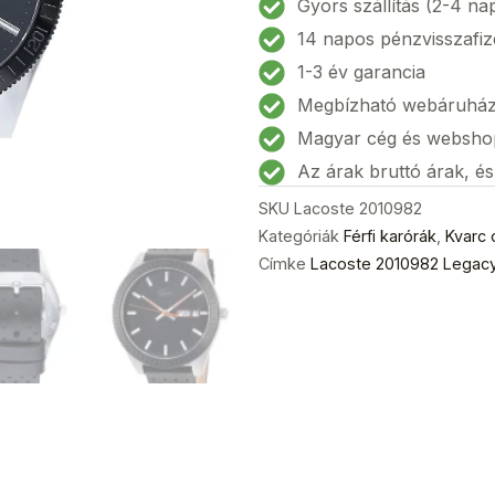
Gyors szállítás (2-4 na
karóra
14 napos pénzvisszafiz
42mm
1-3 év garancia
5ATM
Megbízható webáruhá
mennyiség
Magyar cég és websho
Az árak bruttó árak, é
SKU
Lacoste 2010982
Kategóriák
Férfi karórák
,
Kvarc 
Címke
Lacoste 2010982 Legacy