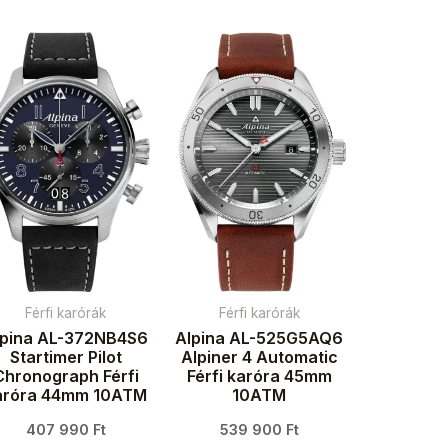
Férfi karórák
Férfi karórák
lpina AL-372NB4S6
Alpina AL-525G5AQ6
Startimer Pilot
Alpiner 4 Automatic
Chronograph Férfi
Férfi karóra 45mm
aróra 44mm 10ATM
10ATM
407 990
Ft
539 900
Ft