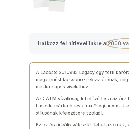
Iratkozz fel hírlevelünkre a
2000 va
A Lacoste 2010982 Legacy egy férfi karóra, 
megjelenést kölcsönöznek az órának, míg a
mindennapos viselethez.
Az 5ATM vízállóság lehetővé teszi az óra
Lacoste márka híres a minőségi anyagok és
stílusának kifejezésére szolgál.
Ez az óra ideális választás lehet azoknak,