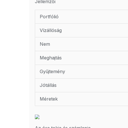
Jellemzői
Portfólió
Vízállóság
Nem
Meghajtás
Gyűjtemény
Jótállás
Méretek
Az óra tokja és számlapja