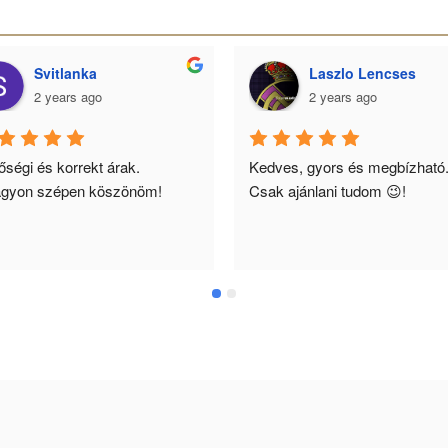
Svitlanka
Laszlo Lencses
2 years ago
2 years ago
ségi és korrekt árak. 
Kedves, gyors és megbízható.
gyon szépen köszönöm!
Csak ajánlani tudom 😉!