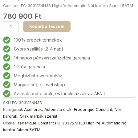
Constant FC-303V2NH3B Highlife Automatic Női karóra 34mm 5ATM
780 900
Ft
Frederique
Kosárba teszem
Constant
FC-
100% eredeti termékek
303V2NH3B
Gyors szállítás (2-4 nap)
Highlife
14 napos pénzvisszafizetési garancia
Automatic
Női
1-3 év garancia
karóra
Megbízható webáruház
34mm
Magyar cég és webshop
5ATM
mennyiség
Az árak bruttó árak, és tartalmazzák az ÁFA-t
SKU
FC-303V2NH3B
Kategóriák
Acél órák
,
Automata órák
,
Frederique Constant
,
Női
karórák
,
Órák márkák szerint
Címke
Frederique Constant FC-303V2NH3B Highlife Automatic Női
karóra 34mm 5ATM