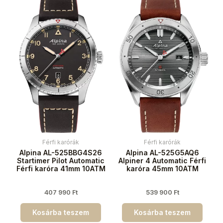
Férfi karórák
Férfi karórák
Alpina AL-525BBG4S26
Alpina AL-525G5AQ6
Startimer Pilot Automatic
Alpiner 4 Automatic Férfi
Férfi karóra 41mm 10ATM
karóra 45mm 10ATM
407 990
Ft
539 900
Ft
Kosárba teszem
Kosárba teszem