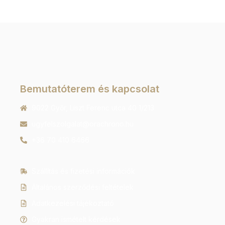
Bemutatóterem és kapcsolat
9022 Győr, Liszt Ferenc utca 40 1/213
ugyfelszolgalat@orachrono.hu
+36 70 410 6466
Szállítás és fizetési információk
Általános szerződési feltételek
Adatkezelési tájékoztató
Gyakran ismételt kérdések