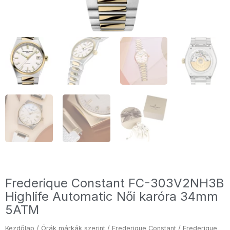
Frederique Constant FC-303V2NH3B
Highlife Automatic Női karóra 34mm
5ATM
Kezdőlap
/
Órák márkák szerint
/
Frederique Constant
/ Frederique