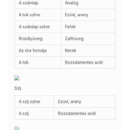
A számlap
Analóg
A tok színe
Ezüst, arany
A számlap színe
Fehér
Kristályüveg
Zafírüveg
Az óra formája
Kerek
A tok
Rozsdamentes acél
Szíj
A szíj színe
Ezüst, arany
A szíj
Rozsdamentes acél