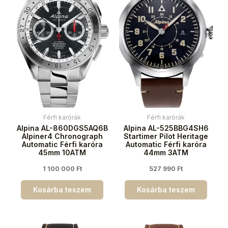
Férfi karórák
Férfi karórák
Alpina AL-860DGS5AQ6B
Alpina AL-525BBG4SH6
Alpiner4 Chronograph
Startimer Pilot Heritage
Automatic Férfi karóra
Automatic Férfi karóra
45mm 10ATM
44mm 3ATM
1 100 000
Ft
527 990
Ft
Kosárba teszem
Kosárba teszem