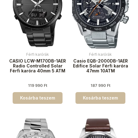
Férfi karórák
Férfi karórák
CASIO LCW-M170DB-1AER
Casio EQB-2000DB-1AER
Radio Controlled Solar
Edifice Solar Férfi karóra
Férfi karóra 40mm 5 ATM
47mm 10ATM
119 990
Ft
187 990
Ft
Kosárba teszem
Kosárba teszem