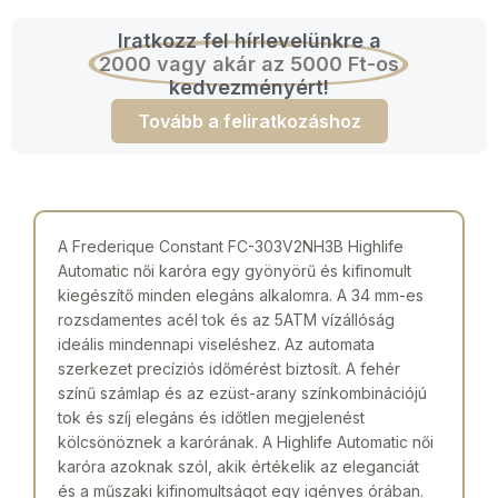
Iratkozz fel hírlevelünkre a
2000 vagy akár az 5000 Ft-os
kedvezményért!
Tovább a feliratkozáshoz
A Frederique Constant FC-303V2NH3B Highlife
Automatic női karóra egy gyönyörű és kifinomult
kiegészítő minden elegáns alkalomra. A 34 mm-es
rozsdamentes acél tok és az 5ATM vízállóság
ideális mindennapi viseléshez. Az automata
szerkezet precíziós időmérést biztosít. A fehér
színű számlap és az ezüst-arany színkombinációjú
tok és szíj elegáns és időtlen megjelenést
kölcsönöznek a karórának. A Highlife Automatic női
karóra azoknak szól, akik értékelik az eleganciát
és a műszaki kifinomultságot egy igényes órában.