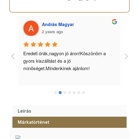
András Magyar
2 years ago
 
Eredeti órák,nagyon jó áron!Köszönöm a 
Min
gyors kiszálitást és a jó 
kös
minőséget.Mindenkinek ajánlom!
Leírás
Márkatörténet