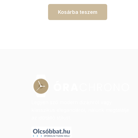
Kosárba teszem
Legyen szó modern dizájnról vagy
klasszikus eleganciáról, nálunk megtalálja
az időtálló stílust.