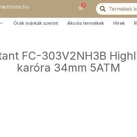
Products
0
orachrono.hu
search
Kosár
Órák márkák szerint
Akciós termékek
Hírek
R
tant FC-303V2NH3B Highli
karóra 34mm 5ATM