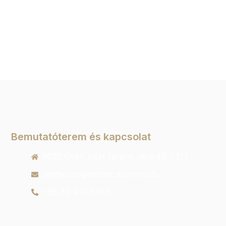
Bemutatóterem és kapcsolat
9022 Győr, Liszt Ferenc utca 40 1/213
ugyfelszolgalat@orachrono.hu
+36 70 410 6466