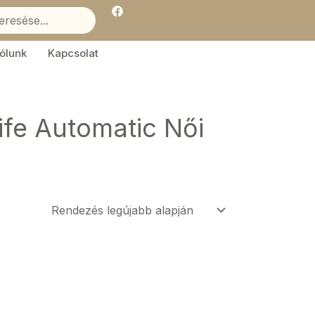
F
a
c
e
b
ólunk
Kapcsolat
o
o
k
fe Automatic Női