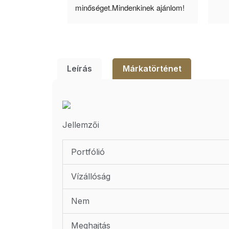
lésem.
minőséget.Mindenkinek ajánlom!
Leírás
Márkatörténet
Jellemzői
Portfólió
Vízállóság
Nem
Meghajtás