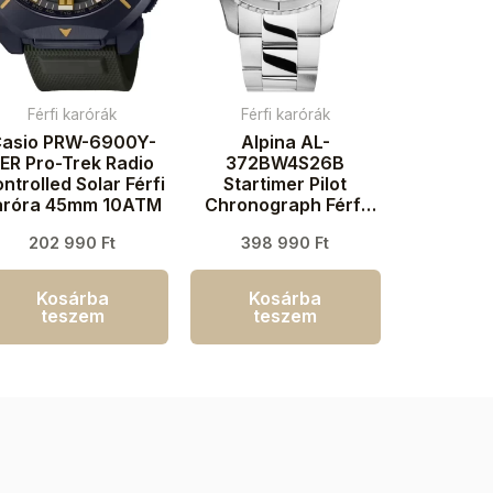
Férfi karórák
Férfi karórák
asio PRW-6900Y-
Alpina AL-
ER Pro-Trek Radio
372BW4S26B
ntrolled Solar Férfi
Startimer Pilot
aróra 45mm 10ATM
Chronograph Férfi
karóra 41mm 10ATM
202 990
Ft
398 990
Ft
Kosárba
Kosárba
teszem
teszem