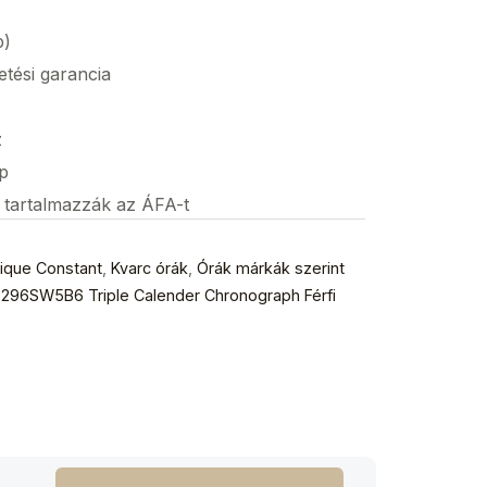
p)
etési garancia
z
p
s tartalmazzák az ÁFA-t
ique Constant
,
Kvarc órák
,
Órák márkák szerint
-296SW5B6 Triple Calender Chronograph Férfi