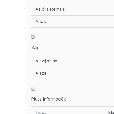
Az óra formája
A tok
Szíj
A szíj színe
A szíj
Plusz információk
Típus
Kl