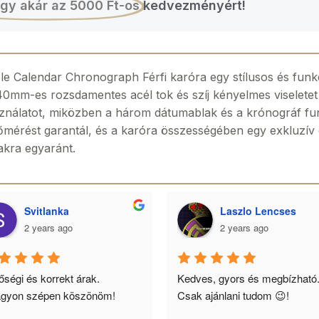
gy akár az 5000 Ft-os
kedvezményért!
e Calendar Chronograph Férfi karóra egy stílusos és funk
 40mm-es rozsdamentes acél tok és szíj kényelmes viseletet 
asználatot, miközben a három dátumablak és a krónográf fu
mérést garantál, és a karóra összességében egy exkluzív és 
akra egyaránt.
Svitlanka
Laszlo Lencses
2 years ago
2 years ago
ségi és korrekt árak. 
Kedves, gyors és megbízható.
gyon szépen köszönöm!
Csak ajánlani tudom 😉!