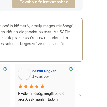
Tovább a feliratkozáshoz
cionális időmérő, amely magas minőségű
és időtlen eleganciát biztosít. Az 5ATM
nkciók praktikus és hasznos elemeket
stílusos kiegészítővé teszi viselője
Szilvia Ungvári
Lórá
2 years ago
2 yea
 
Kiváló minőség, megfizethető 
Az óra a férfia
áron.Csak ajánlani tudom !
ékszere, ebből 
óráimat mindig 