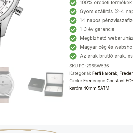
FC-
100% eredeti termékek
296SW5B6
Gyors szállítás (2-4 na
Triple
14 napos pénzvisszafiz
Calender
1-3 év garancia
Chronograph
Megbízható webáruhá
Férfi
karóra
Magyar cég és websho
40mm
Az árak bruttó árak, é
5ATM
SKU
FC-296SW5B6
mennyiség
Kategóriák
Férfi karórák
,
Freder
Címke
Frederique Constant FC
karóra 40mm 5ATM