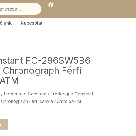
F
a
c
e
b
ólunk
Kapcsolat
o
o
k
onstant FC-296SW5B6
r Chronograph Férfi
5ATM
/
Frederique Constant
/ Frederique Constant
 Chronograph Férfi karóra 40mm 5ATM
m