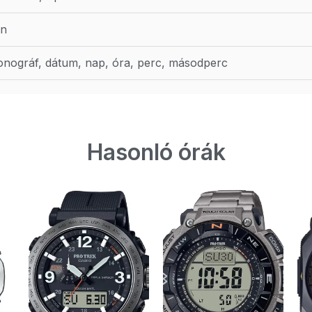
en
onográf, dátum, nap, óra, perc, másodperc
Hasonló órák