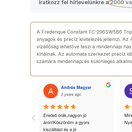
Iratkozz fel hírlevelünkre a
2000 va
A Frederique Constant FC-296SW5B6 Tripl
anyagok és precíz kivitelezés jellemzi. Az
vízállóság lehetővé teszi a mindennapi h
kínálnak. Az automata szerkezet precíz idő
számára mindennapi és különleges alkalm
 Toth
András Magyar
2 years ago
agyok 
Eredeti órák,nagyon jó 
Minő
llítás, nagy 
áron!Köszönöm a gyors 
Nya
ató minőség. 5 
kiszálitást és a jó 