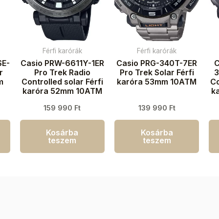
Férfi karórák
Férfi karórák
SE-
Casio PRW-6611Y-1ER
Casio PRG-340T-7ER
C
r
Pro Trek Radio
Pro Trek Solar Férfi
3
m
Controlled solar Férfi
karóra 53mm 10ATM
Co
karóra 52mm 10ATM
k
159 990
Ft
139 990
Ft
Kosárba
Kosárba
teszem
teszem