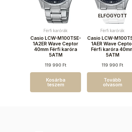
ELFOGYOTT
Férfi karórák
Férfi karórák
Casio LCW-M100TSE-
Casio LCW-M100T
1A2ER Wave Ceptor
1AER Wave Cepto
40mm Férfi karóra
Férfi karóra 40m
5ATM
5ATM
119 990
Ft
119 990
Ft
Kosárba
Tovább
teszem
olvasom