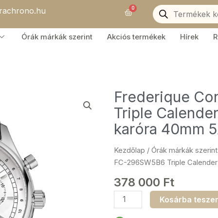
Products
0
orachrono.hu
search
Kosár
Órák márkák szerint
Akciós termékek
Hírek
R
Frederique C
Triple Calende
karóra 40mm 
Kezdőlap
/
Órák márkák szerint
FC-296SW5B6 Triple Calender
378 000
Ft
Frederique
Kosárba tesze
Constant