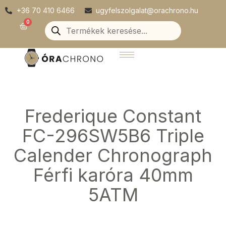
Skip
+36 70 410 6466
ugyfelszolgalat@orachrono.hu
to
Products
0
Kosár
search
content
Frederique Constant
FC-296SW5B6 Triple
Calender Chronograph
Férfi karóra 40mm
5ATM