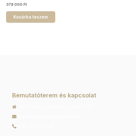
378 000
Ft
Kosárba teszem
Bemutatóterem és kapcsolat
9022 Győr, Liszt Ferenc utca 40 1/213
ugyfelszolgalat@orachrono.hu
+36 70 410 6466