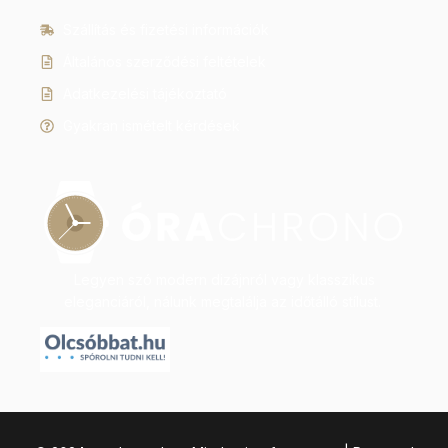
Szállítás és fizetési információk
Általános szerződési feltételek
Adatkezelési tájékoztató
Gyakran ismételt kérdések
Legyen szó modern dizájnról vagy klasszikus
eleganciáról, nálunk megtalálja az időtálló stílust.