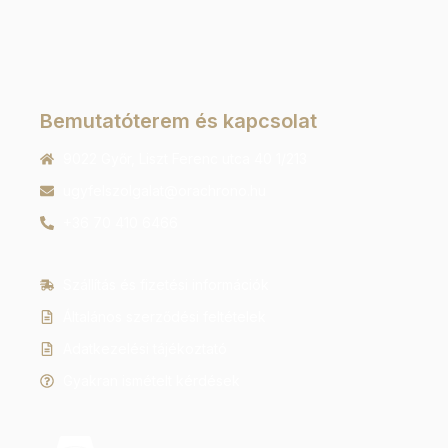
Bemutatóterem és kapcsolat
9022 Győr, Liszt Ferenc utca 40 1/213
ugyfelszolgalat@orachrono.hu
+36 70 410 6466
Szállítás és fizetési információk
Általános szerződési feltételek
Adatkezelési tájékoztató
Gyakran ismételt kérdések