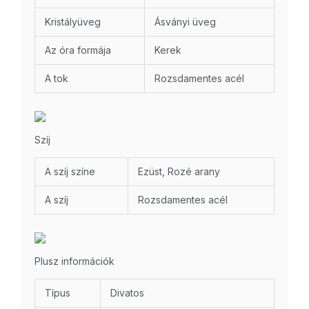
Kristályüveg
Ásványi üveg
Az óra formája
Kerek
A tok
Rozsdamentes acél
Szíj
A szíj színe
Ezüst, Rozé arany
A szíj
Rozsdamentes acél
Plusz információk
Típus
Divatos