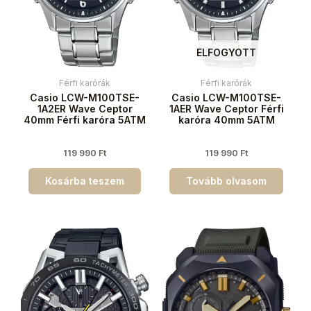
ELFOGYOTT
Férfi karórák
Férfi karórák
Casio LCW-M100TSE-
Casio LCW-M100TSE-
1A2ER Wave Ceptor
1AER Wave Ceptor Férfi
40mm Férfi karóra 5ATM
karóra 40mm 5ATM
119 990
Ft
119 990
Ft
Kosárba teszem
Tovább olvasom