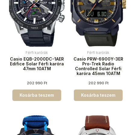
Férfi karórák
Férfi karórák
Casio EQB-2000DC-1AER
Casio PRW-6900Y-3ER
Edifice Solar Férfi karóra
Pro-Trek Radio
47mm 10ATM
Controlled Solar Férfi
karóra 45mm 10ATM
202 990
Ft
202 990
Ft
Kosárba teszem
Kosárba teszem