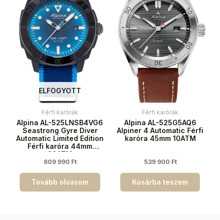
ELFOGYOTT
Férfi karórák
Férfi karórák
Alpina AL-525LNSB4VG6
Alpina AL-525G5AQ6
Seastrong Gyre Diver
Alpiner 4 Automatic Férfi
Automatic Limited Edition
karóra 45mm 10ATM
Férfi karóra 44mm
30ATM
609 990
Ft
539 900
Ft
Tovább olvasom
Kosárba teszem