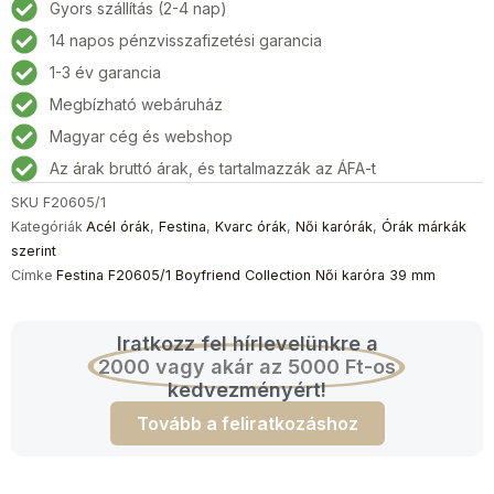
Gyors szállítás (2-4 nap)
14 napos pénzvisszafizetési garancia
1-3 év garancia
Megbízható webáruház
Magyar cég és webshop
Az árak bruttó árak, és tartalmazzák az ÁFA-t
SKU
F20605/1
Kategóriák
Acél órák
,
Festina
,
Kvarc órák
,
Női karórák
,
Órák márkák
szerint
Címke
Festina F20605/1 Boyfriend Collection Női karóra 39 mm
Iratkozz fel hírlevelünkre a
2000 vagy akár az 5000 Ft-os
kedvezményért!
Tovább a feliratkozáshoz