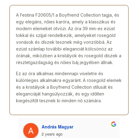
A Festina F20605/1 a Boyfriend Collection tagja, és
egy elegáns, nőies karóra, amely a klasszikus és
modern elemeket ötvözi. Az óra 39 mm-es ezüst
tokkal és szíjjal rendelkezik, amelyeket rosegold
vonások és díszek tesznek még vonzóbbá. Az
ezüst számlap további eleganciát kölcsönöz az
órának, miközben a kristályok és rosegold díszek a
részletgazdagság és nőies báj jegyében állnak.
Ez az óra alkalmas mindennapi viseletre és
különleges alkalmakra egyaránt. A rosegold elemek
és a kristályok a Boyfriend Collection stílusát és
eleganciáját hangsúlyozzák, és egy időtlen
kiegészítőt tesznek ki minden nő számára.
András Magyar
2 years ago