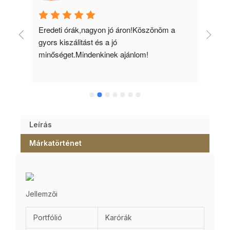
 
Eredeti órák,nagyon jó áron!Köszönöm a 
Min
gyors kiszálitást és a jó 
kös
minőséget.Mindenkinek ajánlom!
Leírás
Márkatörténet
Jellemzői
Portfólió
Karórák