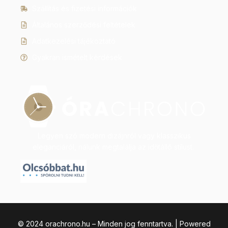
Szállítás és fizetési információk
Általános szerződési feltételek
Adatkezelési tájékoztató
Gyakran ismételt kérdések
Legyen szó modern dizájnról vagy klasszikus
eleganciáról, nálunk megtalálja az időtálló stílust.
© 2024 orachrono.hu – Minden jog fenntartva. | Powered