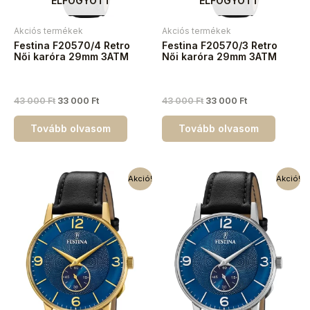
ELFOGYOTT
ELFOGYOTT
Akciós termékek
Akciós termékek
Festina F20570/4 Retro
Festina F20570/3 Retro
Női karóra 29mm 3ATM
Női karóra 29mm 3ATM
43 000
Ft
33 000
Ft
43 000
Ft
33 000
Ft
Tovább olvasom
Tovább olvasom
Akció!
Akció!