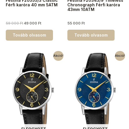
Festina F20555/3 Classic
Festina F20343/9 Timeless
Férfi karóra 40 mm 5ATM
Chronograph Férfi karóra
43mm 10ATM
59 000
Ft
49 000
Ft
55 000
Ft
Tovább olvasom
Tovább olvasom
Akció!
Akció!