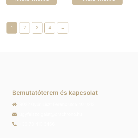
1
2
3
4
→
Bemutatóterem és kapcsolat
9022 Győr, Liszt Ferenc utca 40 1/213
ugyfelszolgalat@orachrono.hu
+36 70 410 6466