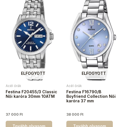
ELFOGYOTT
ELFOGYOTT
Acél órák
Acél órák
Festina F20455/3 Classic
Festina F16790/B
Női karóra 30mm 10ATM
Boyfriend Collection Női
karóra 37 mm
37 000
Ft
38 000
Ft
Tovább olvasom
Tovább olvasom