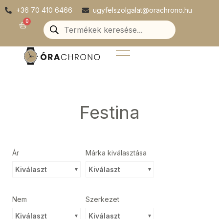
Skip
+36 70 410 6466
ugyfelszolgalat@orachrono.hu
to
Products
0
Kosár
search
content
Festina
Ár
Márka kiválasztása
Kiválaszt
Kiválaszt
Nem
Szerkezet
Kiválaszt
Kiválaszt