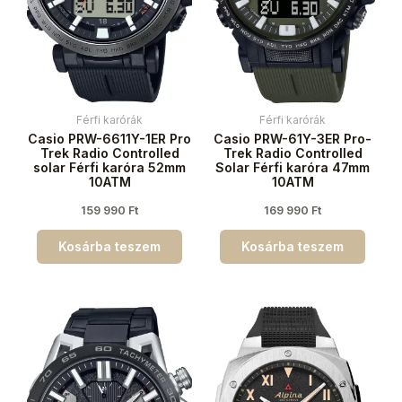
Férfi karórák
Férfi karórák
Casio PRW-6611Y-1ER Pro
Casio PRW-61Y-3ER Pro-
Trek Radio Controlled
Trek Radio Controlled
solar Férfi karóra 52mm
Solar Férfi karóra 47mm
10ATM
10ATM
159 990
Ft
169 990
Ft
Kosárba teszem
Kosárba teszem