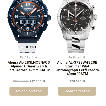
ELFOGYOTT
Férfi karórák
Férfi karórák
Alpina AL-283LNO5NAQ6
Alpina AL-372BW4S26B
Alpiner X Smartwatch
Startimer Pilot
Férfi karóra 47mm 10ATM
Chronograph Férfi karóra
41mm 10ATM
227 900
Ft
217 900
Ft
398 990
Ft
Tovább olvasom
Kosárba teszem