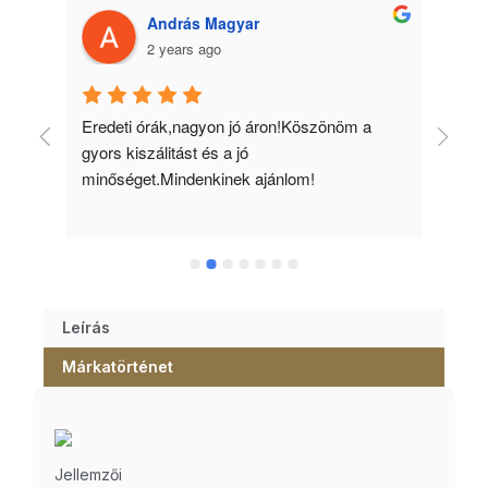
András Magyar
2 years ago
 
Eredeti órák,nagyon jó áron!Köszönöm a 
Min
gyors kiszálitást és a jó 
kös
minőséget.Mindenkinek ajánlom!
Leírás
Márkatörténet
Jellemzői