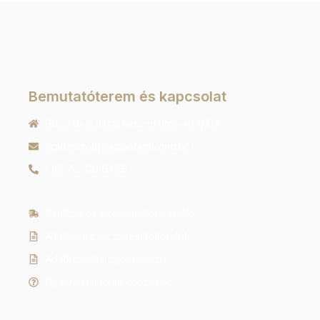
Bemutatóterem és kapcsolat
9022 Győr, Liszt Ferenc utca 40 1/213
ugyfelszolgalat@orachrono.hu
+36 70 410 6466
Szállítás és fizetési információk
Általános szerződési feltételek
Adatkezelési tájékoztató
Gyakran ismételt kérdések