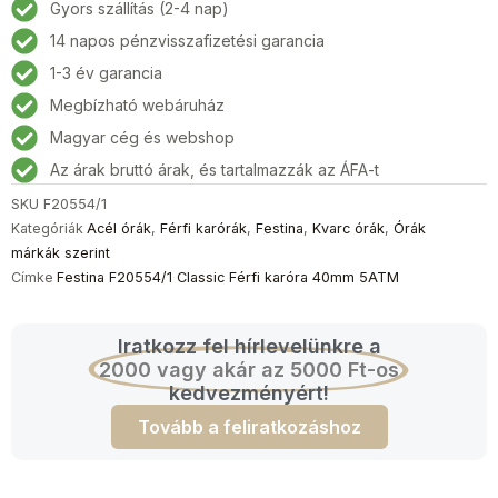
Gyors szállítás (2-4 nap)
14 napos pénzvisszafizetési garancia
1-3 év garancia
Megbízható webáruház
Magyar cég és webshop
Az árak bruttó árak, és tartalmazzák az ÁFA-t
SKU
F20554/1
Kategóriák
Acél órák
,
Férfi karórák
,
Festina
,
Kvarc órák
,
Órák
márkák szerint
Címke
Festina F20554/1 Classic Férfi karóra 40mm 5ATM
Iratkozz fel hírlevelünkre a
2000 vagy akár az 5000 Ft-os
kedvezményért!
Tovább a feliratkozáshoz