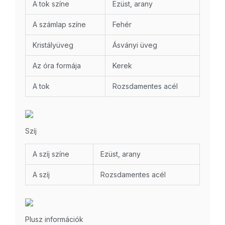
A tok színe
Ezüst, arany
A számlap színe
Fehér
Kristályüveg
Ásványi üveg
Az óra formája
Kerek
A tok
Rozsdamentes acél
Szíj
A szíj színe
Ezüst, arany
A szíj
Rozsdamentes acél
Plusz információk