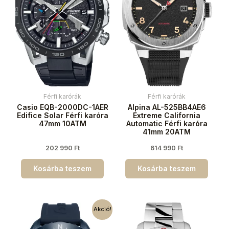
Férfi karórák
Férfi karórák
Casio EQB-2000DC-1AER
Alpina AL-525BB4AE6
Edifice Solar Férfi karóra
Extreme California
47mm 10ATM
Automatic Férfi karóra
41mm 20ATM
202 990
Ft
614 990
Ft
Kosárba teszem
Kosárba teszem
Akció!