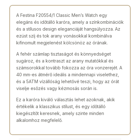
A Festina F20554/1 Classic Men’s Watch egy
elegáns és időtálló karóra, amely a színkombinációk
és a stílusos design eleganciáját hangsúlyozza. Az
ezüst szíj és tok arany vonásokkal kombinálva
kifinomult megjelenést kölcsönöz az órának.
A fehér számlap tisztaságot és könnyedséget
sugároz, és a kontraszt az arany mutatókkal és
számsorokkal tovább fokozza az óra vonzerejét. A
40 mm-es átmérő ideális a mindennapi viselethez,
és a 5ATM vízállóság lehetővé teszi, hogy az órát
viselje esőzés vagy kézmosás során is.
Ez a karóra kiváló választás lehet azoknak, akik
értékelik a klasszikus stílust, és egy időtálló
kiegészítőt keresnek, amely szinte minden
alkalomhoz megfelelő.