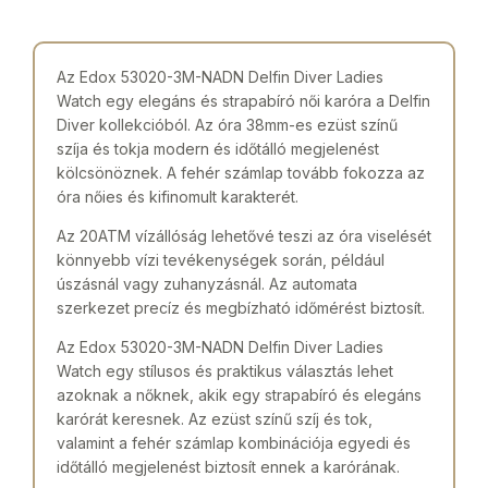
Az Edox 53020-3M-NADN Delfin Diver Ladies
Watch egy elegáns és strapabíró női karóra a Delfin
Diver kollekcióból. Az óra 38mm-es ezüst színű
szíja és tokja modern és időtálló megjelenést
kölcsönöznek. A fehér számlap tovább fokozza az
óra nőies és kifinomult karakterét.
Az 20ATM vízállóság lehetővé teszi az óra viselését
könnyebb vízi tevékenységek során, például
úszásnál vagy zuhanyzásnál. Az automata
szerkezet precíz és megbízható időmérést biztosít.
Az Edox 53020-3M-NADN Delfin Diver Ladies
Watch egy stílusos és praktikus választás lehet
azoknak a nőknek, akik egy strapabíró és elegáns
karórát keresnek. Az ezüst színű szíj és tok,
valamint a fehér számlap kombinációja egyedi és
időtálló megjelenést biztosít ennek a karórának.