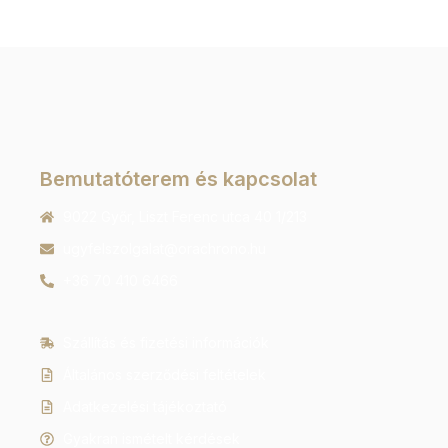
Bemutatóterem és kapcsolat
9022 Győr, Liszt Ferenc utca 40 1/213
ugyfelszolgalat@orachrono.hu
+36 70 410 6466
Szállítás és fizetési információk
Általános szerződési feltételek
Adatkezelési tájékoztató
Gyakran ismételt kérdések