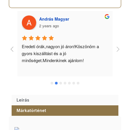
András Magyar
2 years ago
 
Eredeti órák,nagyon jó áron!Köszönöm a 
Min
gyors kiszálitást és a jó 
kös
minőséget.Mindenkinek ajánlom!
Leírás
Márkatörténet