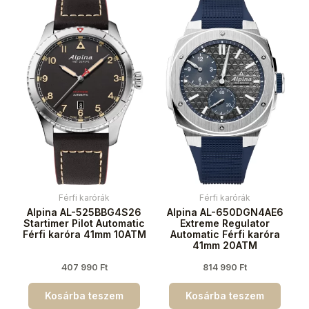
Férfi karórák
Férfi karórák
Alpina AL-525BBG4S26
Alpina AL-650DGN4AE6
Startimer Pilot Automatic
Extreme Regulator
Férfi karóra 41mm 10ATM
Automatic Férfi karóra
41mm 20ATM
407 990
Ft
814 990
Ft
Kosárba teszem
Kosárba teszem