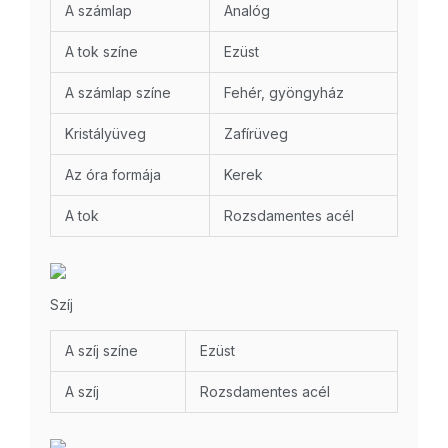
A számlap
Analóg
A tok színe
Ezüst
A számlap színe
Fehér, gyöngyház
Kristályüveg
Zafírüveg
Az óra formája
Kerek
A tok
Rozsdamentes acél
Szíj
A szíj színe
Ezüst
A szíj
Rozsdamentes acél