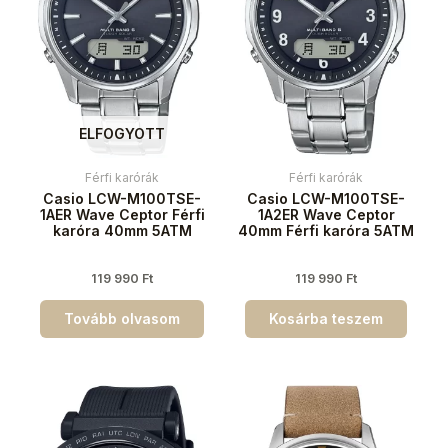
ELFOGYOTT
Férfi karórák
Férfi karórák
Casio LCW-M100TSE-
Casio LCW-M100TSE-
1AER Wave Ceptor Férfi
1A2ER Wave Ceptor
karóra 40mm 5ATM
40mm Férfi karóra 5ATM
119 990
Ft
119 990
Ft
Tovább olvasom
Kosárba teszem