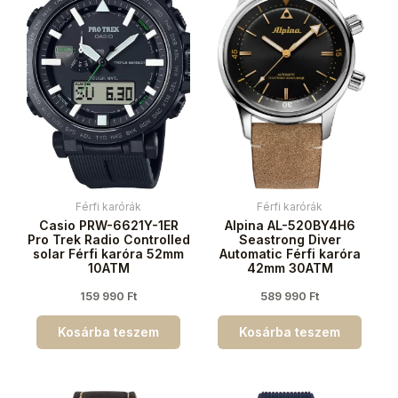
Férfi karórák
Férfi karórák
Casio PRW-6621Y-1ER
Alpina AL-520BY4H6
Pro Trek Radio Controlled
Seastrong Diver
solar Férfi karóra 52mm
Automatic Férfi karóra
10ATM
42mm 30ATM
159 990
Ft
589 990
Ft
Kosárba teszem
Kosárba teszem