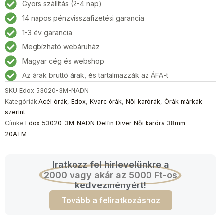
Gyors szállítás (2-4 nap)
14 napos pénzvisszafizetési garancia
1-3 év garancia
Megbízható webáruház
Magyar cég és webshop
Az árak bruttó árak, és tartalmazzák az ÁFA-t
SKU
Edox 53020-3M-NADN
Kategóriák
Acél órák
,
Edox
,
Kvarc órák
,
Női karórák
,
Órák márkák
szerint
Címke
Edox 53020-3M-NADN Delfin Diver Női karóra 38mm
20ATM
Iratkozz fel hírlevelünkre a
2000 vagy akár az 5000 Ft-os
kedvezményért!
Tovább a feliratkozáshoz