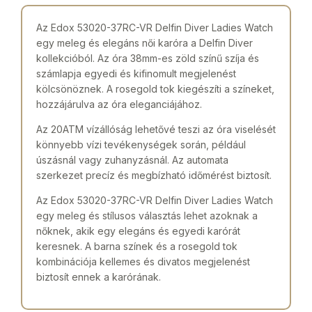
Az Edox 53020-37RC-VR Delfin Diver Ladies Watch
egy meleg és elegáns női karóra a Delfin Diver
kollekcióból. Az óra 38mm-es zöld színű szíja és
számlapja egyedi és kifinomult megjelenést
kölcsönöznek. A rosegold tok kiegészíti a színeket,
hozzájárulva az óra eleganciájához.
Az 20ATM vízállóság lehetővé teszi az óra viselését
könnyebb vízi tevékenységek során, például
úszásnál vagy zuhanyzásnál. Az automata
szerkezet precíz és megbízható időmérést biztosít.
Az Edox 53020-37RC-VR Delfin Diver Ladies Watch
egy meleg és stílusos választás lehet azoknak a
nőknek, akik egy elegáns és egyedi karórát
keresnek. A barna színek és a rosegold tok
kombinációja kellemes és divatos megjelenést
biztosít ennek a karórának.