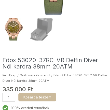
Edox 53020-37RC-VR Delfin Diver
Női karóra 38mm 20ATM
Kezdőlap
/
Órák márkák szerint
/
Edox
/ Edox 53020-37RC-VR Delfin
Diver Női karóra 38mm 20ATM
335 000
Ft
Edox
Kosárba teszem
53020-
37RC-
100% eredeti termékek