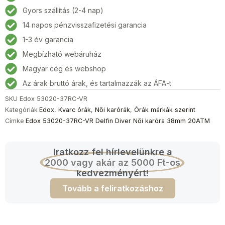
VR
Gyors szállítás (2-4 nap)
Delfin
14 napos pénzvisszafizetési garancia
Diver
Női
1-3 év garancia
karóra
Megbízható webáruház
38mm
Magyar cég és webshop
20ATM
mennyiség
Az árak bruttó árak, és tartalmazzák az ÁFA-t
SKU
Edox 53020-37RC-VR
Kategóriák
Edox
,
Kvarc órák
,
Női karórák
,
Órák márkák szerint
Címke
Edox 53020-37RC-VR Delfin Diver Női karóra 38mm 20ATM
Iratkozz fel hírlevelünkre a
2000 vagy akár az 5000 Ft-os
kedvezményért!
Tovább a feliratkozáshoz