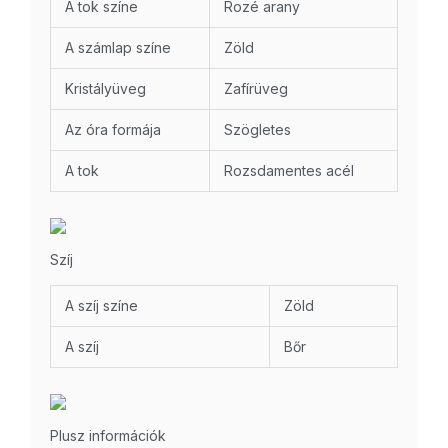
A tok színe
Rozé arany
A számlap színe
Zöld
Kristályüveg
Zafírüveg
Az óra formája
Szögletes
A tok
Rozsdamentes acél
Szíj
A szíj színe
Zöld
A szíj
Bőr
Plusz információk