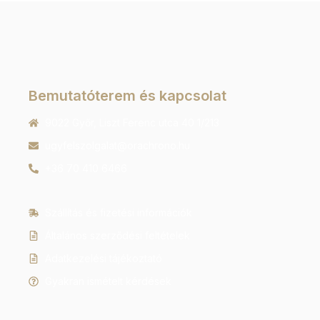
Bemutatóterem és kapcsolat
9022 Győr, Liszt Ferenc utca 40 1/213
ugyfelszolgalat@orachrono.hu
+36 70 410 6466
Szállítás és fizetési információk
Általános szerződési feltételek
Adatkezelési tájékoztató
Gyakran ismételt kérdések