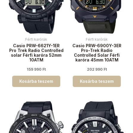
Férfi karórák
Férfi karórák
Casio PRW-6621Y-1ER
Casio PRW-6900Y-3ER
Pro Trek Radio Controlled
Pro-Trek Radio
solar Férfi karóra 52mm
Controlled Solar Férfi
10ATM
karóra 45mm 10ATM
159 990
Ft
202 990
Ft
Kosárba teszem
Kosárba teszem