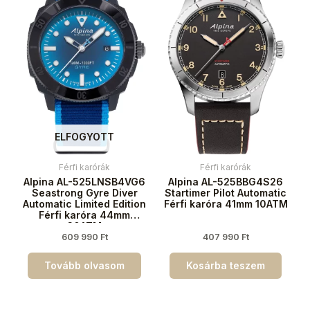
ELFOGYOTT
Férfi karórák
Férfi karórák
Alpina AL-525LNSB4VG6
Alpina AL-525BBG4S26
Seastrong Gyre Diver
Startimer Pilot Automatic
Automatic Limited Edition
Férfi karóra 41mm 10ATM
Férfi karóra 44mm
30ATM
609 990
Ft
407 990
Ft
Tovább olvasom
Kosárba teszem