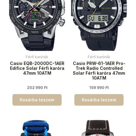
Férfi karórák
Férfi karórák
Casio EQB-2000DC-1AER
Casio PRW-61-1AER Pro-
Edifice Solar Férfi karóra
Trek Radio Controlled
47mm 10ATM
Solar Férfi karóra 47mm
10ATM
202 990
Ft
159 990
Ft
Kosárba teszem
Kosárba teszem