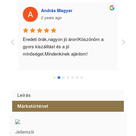
András Magyar
2 years ago
 
Eredeti órák,nagyon jó áron!Köszönöm a 
Min
gyors kiszálitást és a jó 
kös
minőséget.Mindenkinek ajánlom!
Leírás
Márkatörténet
Jellemzői