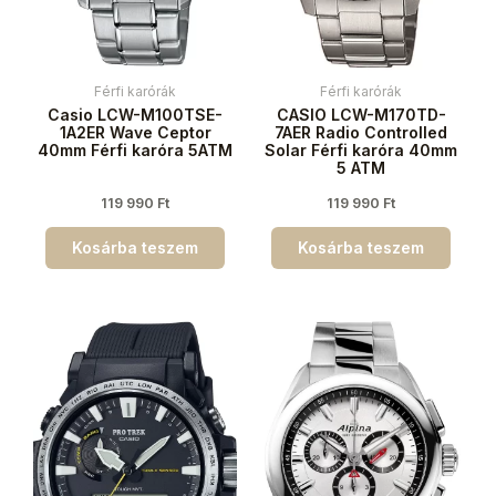
Férfi karórák
Férfi karórák
Casio LCW-M100TSE-
CASIO LCW-M170TD-
1A2ER Wave Ceptor
7AER Radio Controlled
40mm Férfi karóra 5ATM
Solar Férfi karóra 40mm
5 ATM
119 990
Ft
119 990
Ft
Kosárba teszem
Kosárba teszem