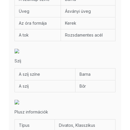
Üveg
Ásványi üveg
Az óra formája
Kerek
A tok
Rozsdamentes acél
Szíj
A szíj színe
Barna
A szíj
Bőr
Plusz információk
Típus
Divatos, Klasszikus