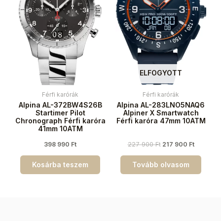
ELFOGYOTT
Férfi karórák
Férfi karórák
Alpina AL-372BW4S26B
Alpina AL-283LNO5NAQ6
Startimer Pilot
Alpiner X Smartwatch
Chronograph Férfi karóra
Férfi karóra 47mm 10ATM
41mm 10ATM
398 990
Ft
227 900
Ft
217 900
Ft
Kosárba teszem
Tovább olvasom