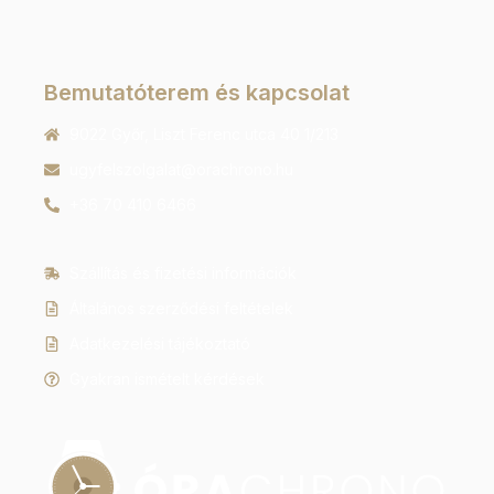
Bemutatóterem és kapcsolat
9022 Győr, Liszt Ferenc utca 40 1/213
ugyfelszolgalat@orachrono.hu
+36 70 410 6466
Szállítás és fizetési információk
Általános szerződési feltételek
Adatkezelési tájékoztató
Gyakran ismételt kérdések