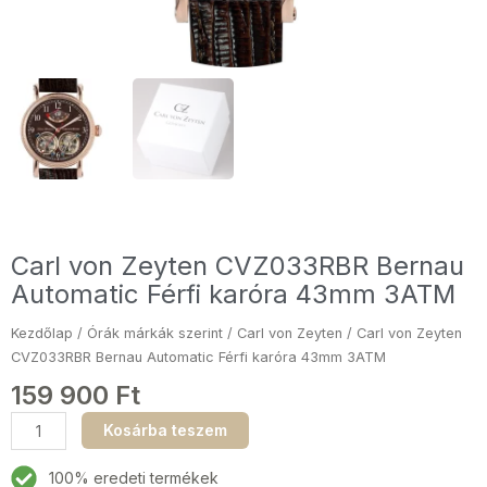
Carl von Zeyten CVZ033RBR Bernau
Automatic Férfi karóra 43mm 3ATM
Kezdőlap
/
Órák márkák szerint
/
Carl von Zeyten
/ Carl von Zeyten
CVZ033RBR Bernau Automatic Férfi karóra 43mm 3ATM
159 900
Ft
Carl
Kosárba teszem
von
Zeyten
100% eredeti termékek