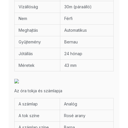
Vízállóság
30m (páraálló)
Nem
Férfi
Meghajtás
Automatikus
Gyűjtemény
Bernau
Jótállás
24 hónap
Méretek
43 mm
Az óra tokja és számlapja
A számlap
Analóg
A tok színe
Rosé arany
A számlap színe
Barna