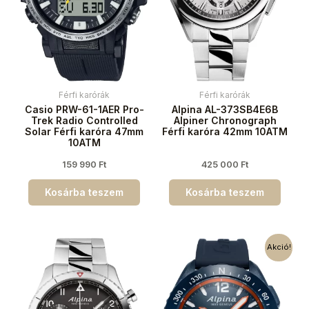
Férfi karórák
Férfi karórák
Casio PRW-61-1AER Pro-
Alpina AL-373SB4E6B
Trek Radio Controlled
Alpiner Chronograph
Solar Férfi karóra 47mm
Férfi karóra 42mm 10ATM
10ATM
159 990
Ft
425 000
Ft
Kosárba teszem
Kosárba teszem
Akció!