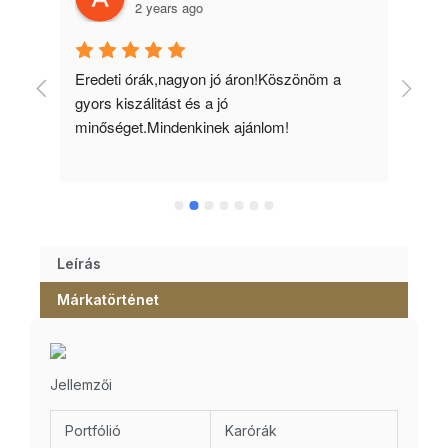
2 years ago
 
Eredeti órák,nagyon jó áron!Köszönöm a 
Min
gyors kiszálitást és a jó 
kös
minőséget.Mindenkinek ajánlom!
Leírás
Márkatörténet
Jellemzői
Portfólió
Karórák