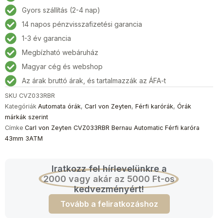
CVZ033RBR
Gyors szállítás (2-4 nap)
Bernau
14 napos pénzvisszafizetési garancia
Automatic
Férfi
1-3 év garancia
karóra
Megbízható webáruház
43mm
Magyar cég és webshop
3ATM
mennyiség
Az árak bruttó árak, és tartalmazzák az ÁFA-t
SKU
CVZ033RBR
Kategóriák
Automata órák
,
Carl von Zeyten
,
Férfi karórák
,
Órák
márkák szerint
Címke
Carl von Zeyten CVZ033RBR Bernau Automatic Férfi karóra
43mm 3ATM
Iratkozz fel hírlevelünkre a
2000 vagy akár az 5000 Ft-os
kedvezményért!
Tovább a feliratkozáshoz