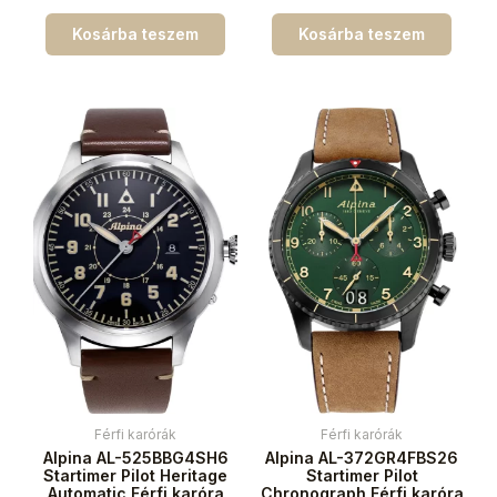
Kosárba teszem
Kosárba teszem
Férfi karórák
Férfi karórák
Alpina AL-525BBG4SH6
Alpina AL-372GR4FBS26
Startimer Pilot Heritage
Startimer Pilot
Automatic Férfi karóra
Chronograph Férfi karóra