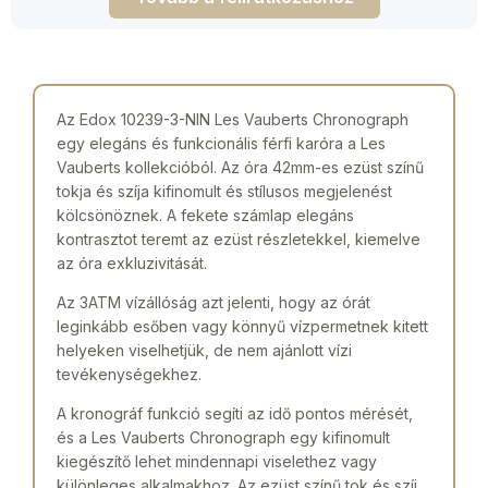
Az Edox 10239-3-NIN Les Vauberts Chronograph
egy elegáns és funkcionális férfi karóra a Les
Vauberts kollekcióból. Az óra 42mm-es ezüst színű
tokja és szíja kifinomult és stílusos megjelenést
kölcsönöznek. A fekete számlap elegáns
kontrasztot teremt az ezüst részletekkel, kiemelve
az óra exkluzivitását.
Az 3ATM vízállóság azt jelenti, hogy az órát
leginkább esőben vagy könnyű vízpermetnek kitett
helyeken viselhetjük, de nem ajánlott vízi
tevékenységekhez.
A kronográf funkció segíti az idő pontos mérését,
és a Les Vauberts Chronograph egy kifinomult
kiegészítő lehet mindennapi viselethez vagy
különleges alkalmakhoz. Az ezüst színű tok és szíj