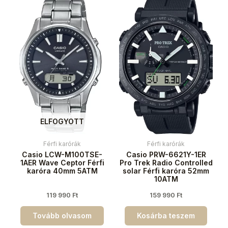
ELFOGYOTT
Férfi karórák
Férfi karórák
Casio LCW-M100TSE-
Casio PRW-6621Y-1ER
1AER Wave Ceptor Férfi
Pro Trek Radio Controlled
karóra 40mm 5ATM
solar Férfi karóra 52mm
10ATM
119 990
Ft
159 990
Ft
Tovább olvasom
Kosárba teszem