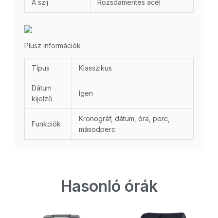
A szíj
Rozsdamentes acél
Plusz információk
Típus
Klasszikus
Dátum
Igen
kijelző
Kronográf, dátum, óra, perc,
Funkciók
másodperc
Hasonló órák