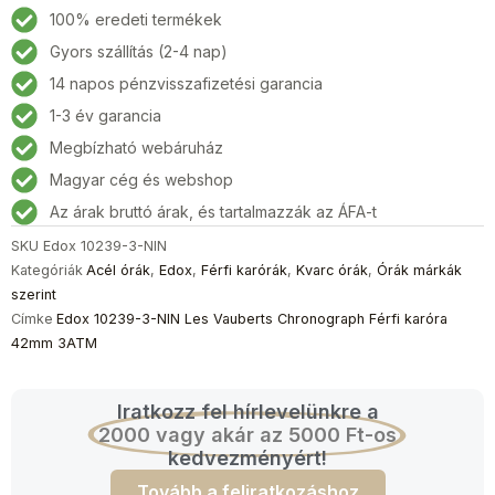
3-
100% eredeti termékek
NIN
Gyors szállítás (2-4 nap)
Les
14 napos pénzvisszafizetési garancia
Vauberts
Chronograph
1-3 év garancia
Férfi
Megbízható webáruház
karóra
Magyar cég és webshop
42mm
3ATM
Az árak bruttó árak, és tartalmazzák az ÁFA-t
mennyiség
SKU
Edox 10239-3-NIN
Kategóriák
Acél órák
,
Edox
,
Férfi karórák
,
Kvarc órák
,
Órák márkák
szerint
Címke
Edox 10239-3-NIN Les Vauberts Chronograph Férfi karóra
42mm 3ATM
Iratkozz fel hírlevelünkre a
2000 vagy akár az 5000 Ft-os
kedvezményért!
Tovább a feliratkozáshoz