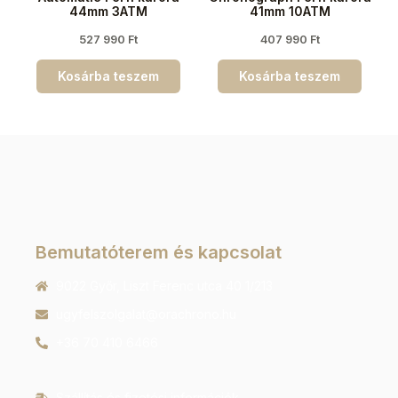
44mm 3ATM
41mm 10ATM
527 990
Ft
407 990
Ft
Kosárba teszem
Kosárba teszem
Bemutatóterem és kapcsolat
9022 Győr, Liszt Ferenc utca 40 1/213
ugyfelszolgalat@orachrono.hu
+36 70 410 6466
Szállítás és fizetési információk