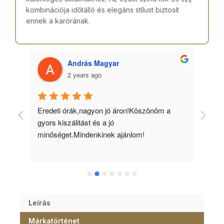
kombinációja időtálló és elegáns stílust biztosít
ennek a karórának.
András Magyar
2 years ago
 
Eredeti órák,nagyon jó áron!Köszönöm a 
Min
gyors kiszálitást és a jó 
kös
minőséget.Mindenkinek ajánlom!
Leírás
Márkatörténet