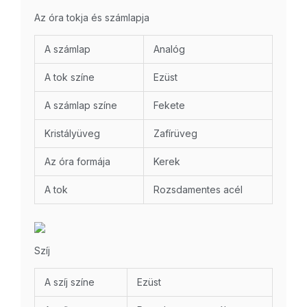
Az óra tokja és számlapja
A számlap
Analóg
A tok színe
Ezüst
A számlap színe
Fekete
Kristályüveg
Zafírüveg
Az óra formája
Kerek
A tok
Rozsdamentes acél
Szíj
A szíj színe
Ezüst