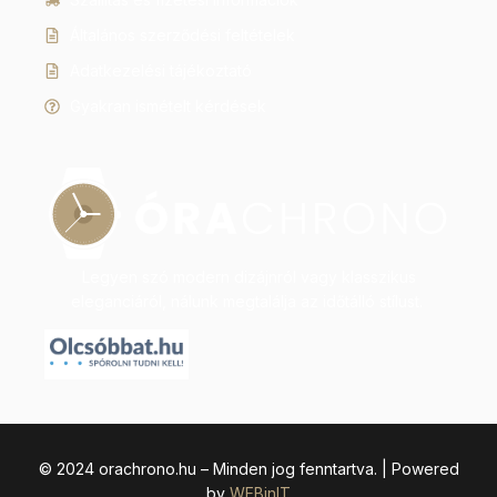
Általános szerződési feltételek
Adatkezelési tájékoztató
Gyakran ismételt kérdések
Legyen szó modern dizájnról vagy klasszikus
eleganciáról, nálunk megtalálja az időtálló stílust.
© 2024 orachrono.hu – Minden jog fenntartva. | Powered
by
WEBinIT