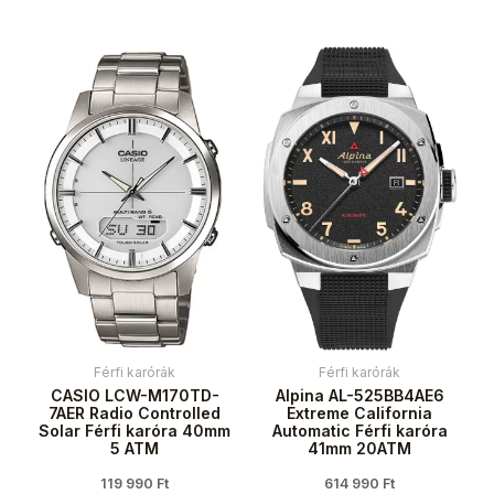
Férfi karórák
Férfi karórák
CASIO LCW-M170TD-
Alpina AL-525BB4AE6
7AER Radio Controlled
Extreme California
Solar Férfi karóra 40mm
Automatic Férfi karóra
5 ATM
41mm 20ATM
119 990
Ft
614 990
Ft