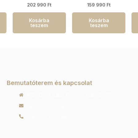
202 990
Ft
159 990
Ft
Kosárba
Kosárba
teszem
teszem
Bemutatóterem és kapcsolat
9022 Győr, Liszt Ferenc utca 40 1/213
ugyfelszolgalat@orachrono.hu
+36 70 410 6466