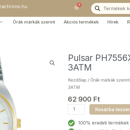
Products
0
orachrono.hu
search
Kosár
Órák márkák szerint
Akciós termékek
Hírek
R
Pulsar PH7556
3ATM
Kezdőlap
/
Órák márkák szerint
3ATM
62 900
Ft
Pulsar
Kosárba tesze
PH7556X1
Női
100% eredeti termékek
karóra