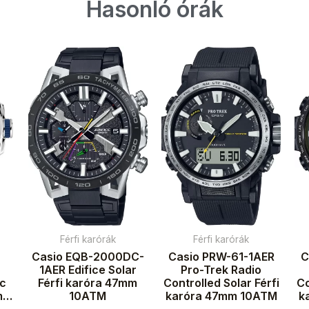
Hasonló órák
Férfi karórák
Férfi karórák
Casio EQB-2000DC-
Casio PRW-61-1AER
C
1AER Edifice Solar
Pro-Trek Radio
ic
Férfi karóra 47mm
Controlled Solar Férfi
Co
m
10ATM
karóra 47mm 10ATM
k