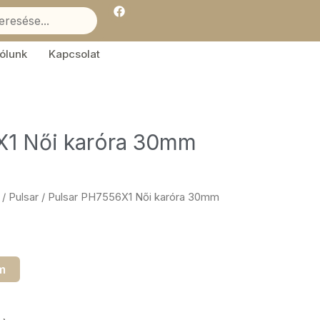
F
a
c
e
b
ólunk
Kapcsolat
o
o
k
X1 Női karóra 30mm
/
Pulsar
/ Pulsar PH7556X1 Női karóra 30mm
m