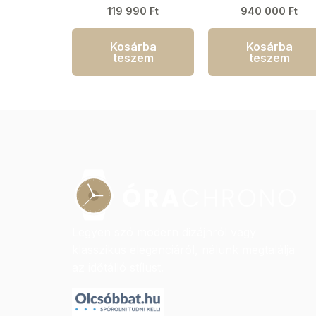
20ATM
119 990
Ft
940 000
Ft
Kosárba
Kosárba
teszem
teszem
Legyen szó modern dizájnról vagy
klasszikus eleganciáról, nálunk megtalálja
az időtálló stílust.