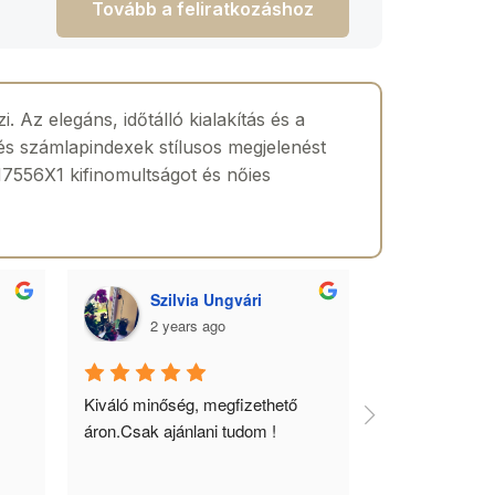
Tovább a feliratkozáshoz
Az elegáns, időtálló kialakítás és a
 és számlapindexek stílusos megjelenést
PH7556X1 kifinomultságot és nőies
Szilvia Ungvári
Lórá
2 years ago
2 yea
 
Kiváló minőség, megfizethető 
Az óra a férfia
áron.Csak ajánlani tudom !
ékszere, ebből 
óráimat mindig 
biztos helyről 