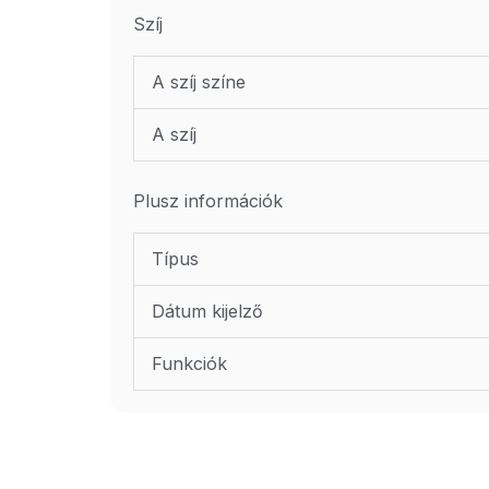
Szíj
A szíj színe
A szíj
Plusz információk
Típus
Dátum kijelző
Funkciók