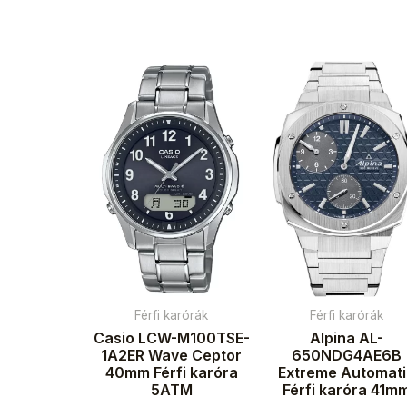
Férfi karórák
Férfi karórák
Casio LCW-M100TSE-
Alpina AL-
1A2ER Wave Ceptor
650NDG4AE6B
40mm Férfi karóra
Extreme Automat
5ATM
Férfi karóra 41m