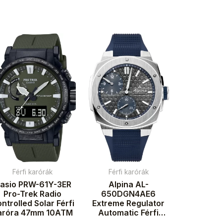
Férfi karórák
Férfi karórák
asio PRW-61Y-3ER
Alpina AL-
Pro-Trek Radio
650DGN4AE6
ntrolled Solar Férfi
Extreme Regulator
aróra 47mm 10ATM
Automatic Férfi