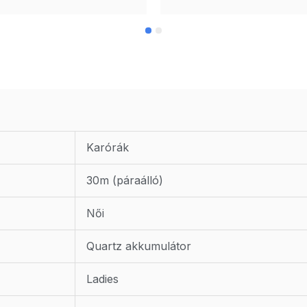
Karórák
30m (páraálló)
Női
Quartz akkumulátor
Ladies