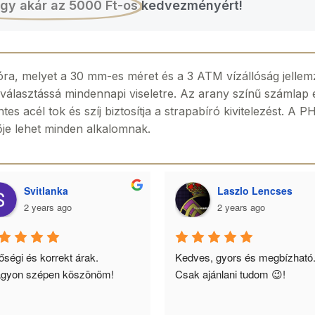
gy akár az 5000 Ft-os
kedvezményért!
, melyet a 30 mm-es méret és a 3 ATM vízállóság jellemzi. 
s választássá mindennapi viseletre. Az arany színű számlap
 acél tok és szíj biztosítja a strapabíró kivitelezést. A 
tője lehet minden alkalomnak.
Svitlanka
Laszlo Lencses
2 years ago
2 years ago
ségi és korrekt árak. 
Kedves, gyors és megbízható.
gyon szépen köszönöm!
Csak ajánlani tudom 😉!