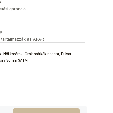
p)
etési garancia
z
p
s tartalmazzák az ÁFA-t
k
,
Női karórák
,
Órák márkák szerint
,
Pulsar
aróra 30mm 3ATM