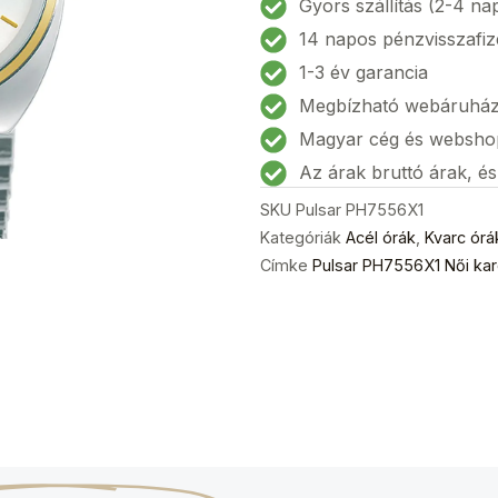
Gyors szállítás (2-4 na
30mm
14 napos pénzvisszafiz
3ATM
1-3 év garancia
mennyiség
Megbízható webáruhá
Magyar cég és websho
Az árak bruttó árak, é
SKU
Pulsar PH7556X1
Kategóriák
Acél órák
,
Kvarc órá
Címke
Pulsar PH7556X1 Női k