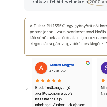
Iratkozz fel hírlevelünkre a
2000 va
A Pulsar PH7556X1 egy gyönyörű női karóra
pontos japán kvarts szerkezet teszi ideáli
kölcsönöznek az órának, míg a rozsdamentes
eleganciát sugároz, így tökéletes kiegészí
 Toth
András Magyar
2 years ago
agyok 
Eredeti órák,nagyon jó 
Minő
llítás, nagy 
áron!Köszönöm a gyors 
Nya
ató minőség. 5 
kiszálitást és a jó 
lésem.
minőséget.Mindenkinek ajánlom!