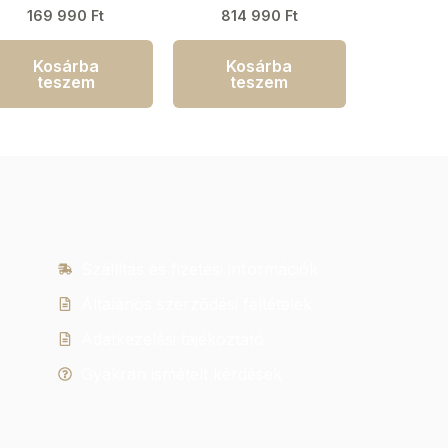
karóra 41mm 20ATM
169 990
Ft
814 990
Ft
Kosárba
Kosárba
teszem
teszem
Szállítás és fizetési információk
Általános szerződési feltételek
Adatkezelési tájékoztató
Gyakran ismételt kérdések