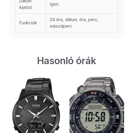
Dátum
Igen
kijelző
24 óra, dátum, óra, perc,
Funkciók
másodperc
Hasonló órák