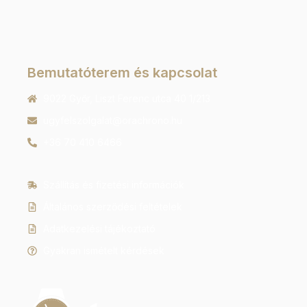
Bemutatóterem és kapcsolat
9022 Győr, Liszt Ferenc utca 40 1/213
ugyfelszolgalat@orachrono.hu
+36 70 410 6466
Szállítás és fizetési információk
Általános szerződési feltételek
Adatkezelési tájékoztató
Gyakran ismételt kérdések