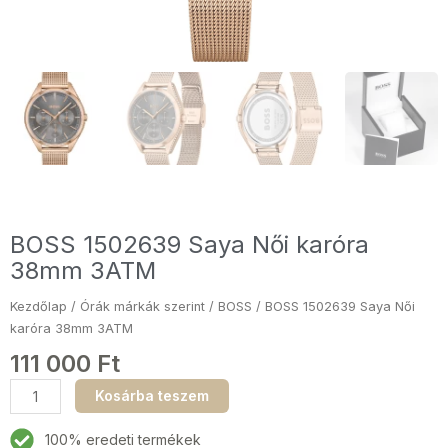
BOSS 1502639 Saya Női karóra
38mm 3ATM
Kezdőlap
/
Órák márkák szerint
/
BOSS
/ BOSS 1502639 Saya Női
karóra 38mm 3ATM
111 000
Ft
BOSS
Kosárba teszem
1502639
Saya
100% eredeti termékek