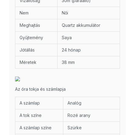
Vízállóság
30m (páraálló)
Nem
Női
Meghajtás
Quartz akkumulátor
Gyűjtemény
Saya
Jótállás
24 hónap
Méretek
38 mm
Az óra tokja és számlapja
A számlap
Analóg
A tok színe
Rozé arany
A számlap színe
Szürke