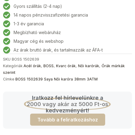
Női
Gyors szállítás (2-4 nap)
karóra
14 napos pénzvisszafizetési garancia
38mm
3ATM
1-3 év garancia
mennyiség
Megbízható webáruház
Magyar cég és webshop
Az árak bruttó árak, és tartalmazzák az ÁFA-t
SKU
BOSS 1502639
Kategóriák
Acél órák
,
BOSS
,
Kvarc órák
,
Női karórák
,
Órák márkák
szerint
Címke
BOSS 1502639 Saya Női karóra 38mm 3ATM
Iratkozz fel hírlevelünkre a
2000 vagy akár az 5000 Ft-os
kedvezményért!
Tovább a feliratkozáshoz