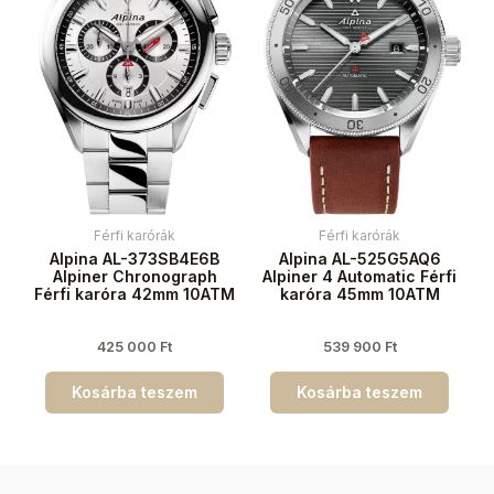
Férfi karórák
Férfi karórák
Alpina AL-373SB4E6B
Alpina AL-525G5AQ6
Alpiner Chronograph
Alpiner 4 Automatic Férfi
Férfi karóra 42mm 10ATM
karóra 45mm 10ATM
425 000
Ft
539 900
Ft
Kosárba teszem
Kosárba teszem