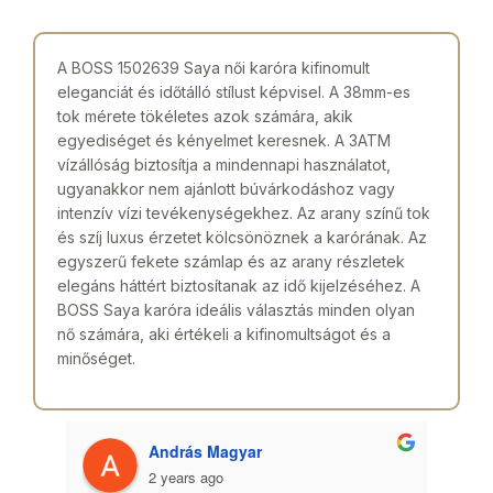
A BOSS 1502639 Saya női karóra kifinomult
eleganciát és időtálló stílust képvisel. A 38mm-es
tok mérete tökéletes azok számára, akik
egyediséget és kényelmet keresnek. A 3ATM
vízállóság biztosítja a mindennapi használatot,
ugyanakkor nem ajánlott búvárkodáshoz vagy
intenzív vízi tevékenységekhez. Az arany színű tok
és szíj luxus érzetet kölcsönöznek a karórának. Az
egyszerű fekete számlap és az arany részletek
elegáns háttért biztosítanak az idő kijelzéséhez. A
BOSS Saya karóra ideális választás minden olyan
nő számára, aki értékeli a kifinomultságot és a
minőséget.
András Magyar
2 years ago