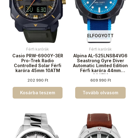
ELFOGYOTT
Férfi karórák
Férfi karórák
Casio PRW-6900Y-3ER
Alpina AL-525LNSB4VG6
Pro-Trek Radio
Seastrong Gyre Diver
Controlled Solar Férfi
Automatic Limited Edition
karóra 45mm 10ATM
Férfi karóra 44mm
30ATM
202 990
Ft
609 990
Ft
Kosárba teszem
Tovább olvasom