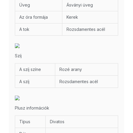
Üveg
Ásványi üveg
Az óra formája
Kerek
A tok
Rozsdamentes acél
Szíj
A szíj színe
Rozé arany
A szíj
Rozsdamentes acél
Plusz információk
Típus
Divatos