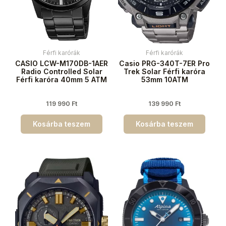
Férfi karórák
Férfi karórák
CASIO LCW-M170DB-1AER
Casio PRG-340T-7ER Pro
Radio Controlled Solar
Trek Solar Férfi karóra
Férfi karóra 40mm 5 ATM
53mm 10ATM
119 990
Ft
139 990
Ft
Kosárba teszem
Kosárba teszem