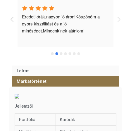
 
Eredeti órák,nagyon jó áron!Köszönöm a 
Min
gyors kiszálitást és a jó 
kös
minőséget.Mindenkinek ajánlom!
Leírás
Márkatörténet
Jellemzői
Portfólió
Karórák