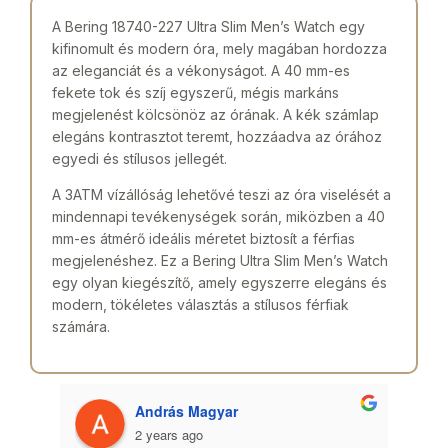
A Bering 18740-227 Ultra Slim Men’s Watch egy
kifinomult és modern óra, mely magában hordozza
az eleganciát és a vékonyságot. A 40 mm-es
fekete tok és szíj egyszerű, mégis markáns
megjelenést kölcsönöz az órának. A kék számlap
elegáns kontrasztot teremt, hozzáadva az órához
egyedi és stílusos jellegét.
A 3ATM vízállóság lehetővé teszi az óra viselését a
mindennapi tevékenységek során, miközben a 40
mm-es átmérő ideális méretet biztosít a férfias
megjelenéshez. Ez a Bering Ultra Slim Men’s Watch
egy olyan kiegészítő, amely egyszerre elegáns és
modern, tökéletes választás a stílusos férfiak
számára.
András Magyar
2 years ago