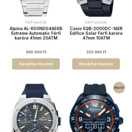
Férfi karórák
Férfi karórák
Alpina AL-650NDG4AE6B
Casio EQB-2000DC-1AER
Extreme Automatic Férfi
Edifice Solar Férfi karóra
karóra 41mm 20ATM
47mm 10ATM
940 000
Ft
202 990
Ft
Kosárba teszem
Kosárba teszem
Akció!