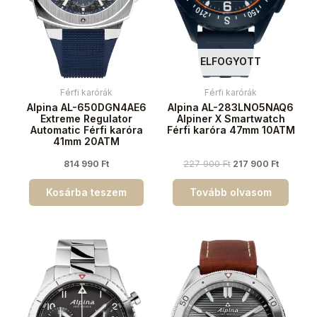
ELFOGYOTT
Férfi karórák
Férfi karórák
Alpina AL-650DGN4AE6
Alpina AL-283LNO5NAQ6
Extreme Regulator
Alpiner X Smartwatch
Automatic Férfi karóra
Férfi karóra 47mm 10ATM
41mm 20ATM
814 990
Ft
227 900
Ft
217 900
Ft
Kosárba teszem
Tovább olvasom