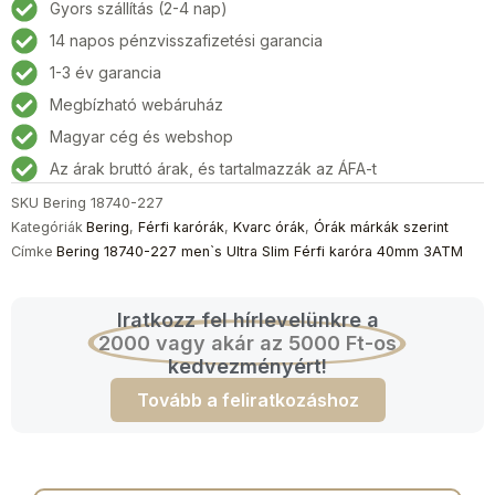
Gyors szállítás (2-4 nap)
14 napos pénzvisszafizetési garancia
1-3 év garancia
Megbízható webáruház
Magyar cég és webshop
Az árak bruttó árak, és tartalmazzák az ÁFA-t
SKU
Bering 18740-227
Kategóriák
Bering
,
Férfi karórák
,
Kvarc órák
,
Órák márkák szerint
Címke
Bering 18740-227 men`s Ultra Slim Férfi karóra 40mm 3ATM
Iratkozz fel hírlevelünkre a
2000 vagy akár az 5000 Ft-os
kedvezményért!
Tovább a feliratkozáshoz