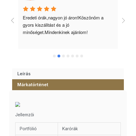
 
Eredeti órák,nagyon jó áron!Köszönöm a 
Min
gyors kiszálitást és a jó 
kös
minőséget.Mindenkinek ajánlom!
Leírás
Márkatörténet
Jellemzői
Portfólió
Karórák