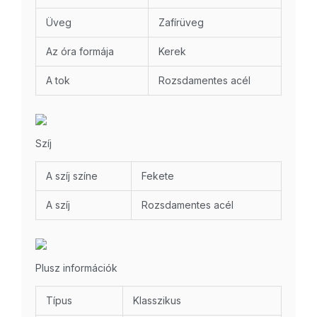
Üveg
Zafírüveg
Az óra formája
Kerek
A tok
Rozsdamentes acél
Szíj
A szíj színe
Fekete
A szíj
Rozsdamentes acél
Plusz információk
Típus
Klasszikus