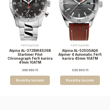
Férfi karórák
Férfi karórák
Alpina AL-372BW4S26B
Alpina AL-525G5AQ6
Startimer Pilot
Alpiner 4 Automatic Férfi
Chronograph Férfi karóra
karóra 45mm 10ATM
41mm 10ATM
398 990
Ft
539 900
Ft
Kosárba teszem
Kosárba teszem