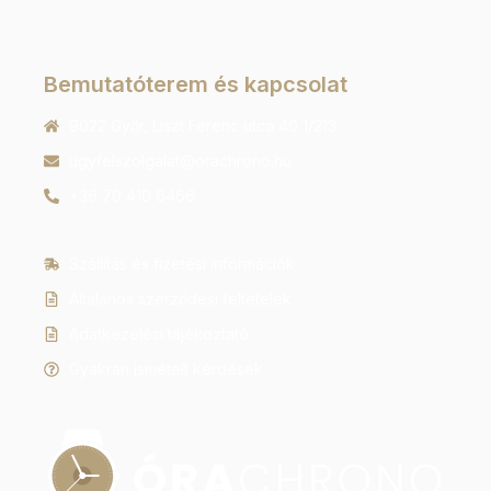
Bemutatóterem és kapcsolat
9022 Győr, Liszt Ferenc utca 40 1/213
ugyfelszolgalat@orachrono.hu
+36 70 410 6466
Szállítás és fizetési információk
Általános szerződési feltételek
Adatkezelési tájékoztató
Gyakran ismételt kérdések