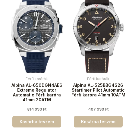
Férfi karórák
Férfi karórák
Alpina AL-650DGN4AE6
Alpina AL-525BBG4S26
Extreme Regulator
Startimer Pilot Automatic
Automatic Férfi karóra
Férfi karóra 41mm 10ATM
41mm 20ATM
814 990
Ft
407 990
Ft
Kosárba teszem
Kosárba teszem