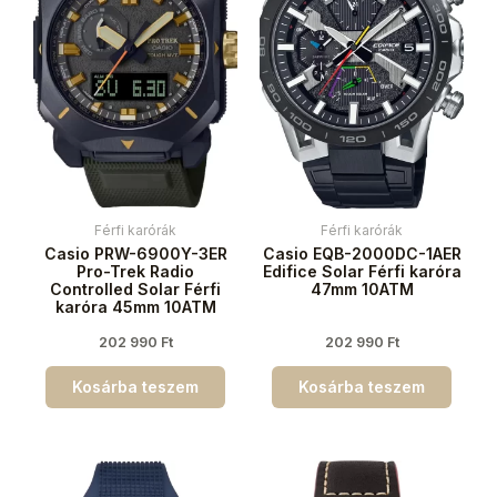
Férfi karórák
Férfi karórák
Casio PRW-6900Y-3ER
Casio EQB-2000DC-1AER
Pro-Trek Radio
Edifice Solar Férfi karóra
Controlled Solar Férfi
47mm 10ATM
karóra 45mm 10ATM
202 990
Ft
202 990
Ft
Kosárba teszem
Kosárba teszem