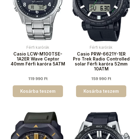
Férfi karórák
Férfi karórák
Casio LCW-M100TSE-
Casio PRW-6621Y-1ER
1A2ER Wave Ceptor
Pro Trek Radio Controlled
40mm Férfi karóra 5ATM
solar Férfi karóra 52mm
10ATM
119 990
Ft
159 990
Ft
Kosárba teszem
Kosárba teszem