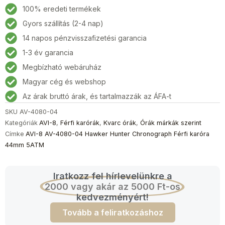
AV-
100% eredeti termékek
4080-
Gyors szállítás (2-4 nap)
04
14 napos pénzvisszafizetési garancia
Hawker
Hunter
1-3 év garancia
Chronograph
Megbízható webáruház
Férfi
Magyar cég és webshop
karóra
44mm
Az árak bruttó árak, és tartalmazzák az ÁFA-t
5ATM
SKU
AV-4080-04
mennyiség
Kategóriák
AVI-8
,
Férfi karórák
,
Kvarc órák
,
Órák márkák szerint
Címke
AVI-8 AV-4080-04 Hawker Hunter Chronograph Férfi karóra
44mm 5ATM
Iratkozz fel hírlevelünkre a
2000 vagy akár az 5000 Ft-os
kedvezményért!
Tovább a feliratkozáshoz