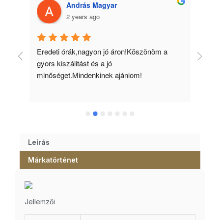
András Magyar
2 years ago
 
Eredeti órák,nagyon jó áron!Köszönöm a 
Min
gyors kiszálitást és a jó 
kös
minőséget.Mindenkinek ajánlom!
Leírás
Márkatörténet
Jellemzői