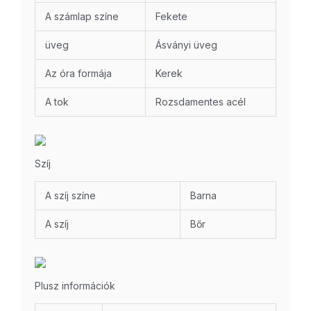
A számlap színe
Fekete
üveg
Ásványi üveg
Az óra formája
Kerek
A tok
Rozsdamentes acél
Szíj
A szíj színe
Barna
A szíj
Bőr
Plusz információk