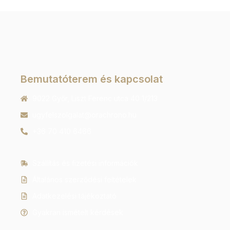
Bemutatóterem és kapcsolat
9022 Győr, Liszt Ferenc utca 40 1/213
ugyfelszolgalat@orachrono.hu
+36 70 410 6466
Szállítás és fizetési információk
Általános szerződési feltételek
Adatkezelési tájékoztató
Gyakran ismételt kérdések