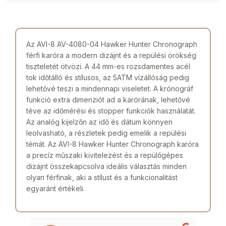
Az AVI-8 AV-4080-04 Hawker Hunter Chronograph
férfi karóra a modern dizájnt és a repülési örökség
tiszteletét ötvözi. A 44 mm-es rozsdamentes acél
tok időtálló és stílusos, az 5ATM vízállóság pedig
lehetővé teszi a mindennapi viseletet. A krónográf
funkció extra dimenziót ad a karórának, lehetővé
téve az időmérési és stopper funkciók használatát.
Az analóg kijelzőn az idő és dátum könnyen
leolvasható, a részletek pedig emelik a repülési
témát. Az AVI-8 Hawker Hunter Chronograph karóra
a precíz műszaki kivitelezést és a repülőgépes
dizájnt összekapcsolva ideális választás minden
olyan férfinak, aki a stílust és a funkcionalitást
egyaránt értékeli.