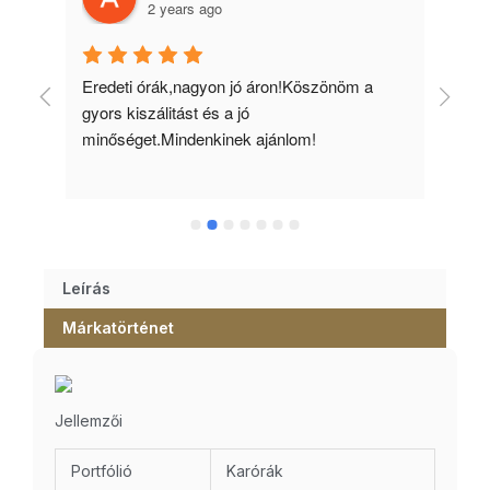
2 years ago
 
Eredeti órák,nagyon jó áron!Köszönöm a 
Min
gyors kiszálitást és a jó 
kös
minőséget.Mindenkinek ajánlom!
Leírás
Márkatörténet
Jellemzői
Portfólió
Karórák