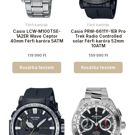
Férfi karórák
Férfi karórák
Casio LCW-M100TSE-
Casio PRW-6611Y-1ER Pro
1A2ER Wave Ceptor
Trek Radio Controlled
40mm Férfi karóra 5ATM
solar Férfi karóra 52mm
10ATM
119 990
Ft
159 990
Ft
Kosárba teszem
Kosárba teszem