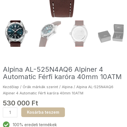
Alpina AL-525N4AQ6 Alpiner 4
Automatic Férfi karóra 40mm 10ATM
Kezdőlap
/
Órák márkák szerint
/
Alpina
/ Alpina AL-525N4AQ6
Alpiner 4 Automatic Férfi karóra 40mm 10ATM
530 000
Ft
Alpina
Kosárba teszem
AL-
525N4AQ6
100% eredeti termékek