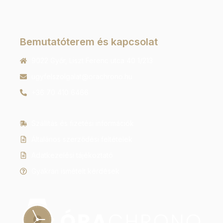
Bemutatóterem és kapcsolat
9022 Győr, Liszt Ferenc utca 40 1/213
ugyfelszolgalat@orachrono.hu
+36 70 410 6466
Szállítás és fizetési információk
Általános szerződési feltételek
Adatkezelési tájékoztató
Gyakran ismételt kérdések