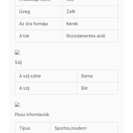
Üveg
Zafír
Az óra formája
Kerek
A tok
Rozsdamentes acél
Szíj
A szíj színe
Barna
A szíj
Bőr
Plusz információk
Típus
Sportos,modern