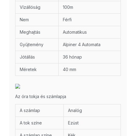
Vízállóság
100m
Nem
Férfi
Meghajtás
Automatikus
Gyűjtemény
Alpiner 4 Automata
Jótállás
36 hónap
Méretek
40 mm
Az óra tokja és számlapja
A számlap
Analóg
A tok színe
Ezüst
A számlap színe
Kék