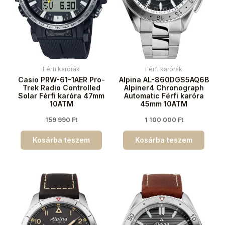
Férfi karórák
Férfi karórák
Casio PRW-61-1AER Pro-
Alpina AL-860DGS5AQ6B
Trek Radio Controlled
Alpiner4 Chronograph
Solar Férfi karóra 47mm
Automatic Férfi karóra
10ATM
45mm 10ATM
159 990
Ft
1 100 000
Ft
Kosárba teszem
Kosárba teszem