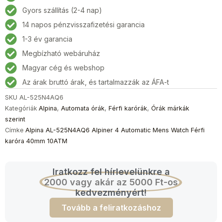
Alpiner
Gyors szállítás (2-4 nap)
4
14 napos pénzvisszafizetési garancia
Automatic
Férfi
1-3 év garancia
karóra
Megbízható webáruház
40mm
Magyar cég és webshop
10ATM
mennyiség
Az árak bruttó árak, és tartalmazzák az ÁFA-t
SKU
AL-525N4AQ6
Kategóriák
Alpina
,
Automata órák
,
Férfi karórák
,
Órák márkák
szerint
Címke
Alpina AL-525N4AQ6 Alpiner 4 Automatic Mens Watch Férfi
karóra 40mm 10ATM
Iratkozz fel hírlevelünkre a
2000 vagy akár az 5000 Ft-os
kedvezményért!
Tovább a feliratkozáshoz