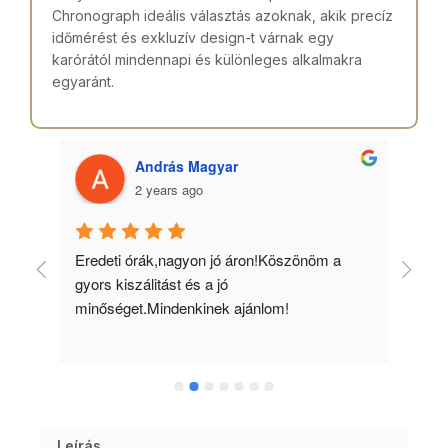
Chronograph ideális választás azoknak, akik precíz
időmérést és exkluzív design-t várnak egy
karórától mindennapi és különleges alkalmakra
egyaránt.
András Magyar
2 years ago
 
Eredeti órák,nagyon jó áron!Köszönöm a 
Min
gyors kiszálitást és a jó 
kös
minőséget.Mindenkinek ajánlom!
Leírás