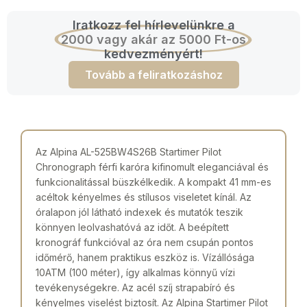
Iratkozz fel hírlevelünkre a
2000 vagy akár az 5000 Ft-os
kedvezményért!
Tovább a feliratkozáshoz
Az Alpina AL-525BW4S26B Startimer Pilot
Chronograph férfi karóra kifinomult eleganciával és
funkcionalitással büszkélkedik. A kompakt 41 mm-es
acéltok kényelmes és stílusos viseletet kínál. Az
óralapon jól látható indexek és mutatók teszik
könnyen leolvashatóvá az időt. A beépített
kronográf funkcióval az óra nem csupán pontos
időmérő, hanem praktikus eszköz is. Vízállósága
10ATM (100 méter), így alkalmas könnyű vízi
tevékenységekre. Az acél szíj strapabíró és
kényelmes viselést biztosít. Az Alpina Startimer Pilot