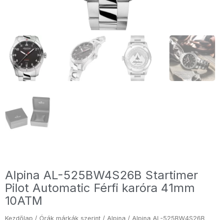
Alpina AL-525BW4S26B Startimer
Pilot Automatic Férfi karóra 41mm
10ATM
Kezdőlap
/
Órák márkák szerint
/
Alpina
/ Alpina AL-525BW4S26B