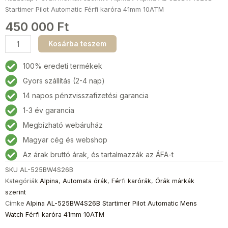
Startimer Pilot Automatic Férfi karóra 41mm 10ATM
450 000
Ft
Alpina
Kosárba teszem
AL-
525BW4S26B
100% eredeti termékek
Startimer
Gyors szállítás (2-4 nap)
Pilot
14 napos pénzvisszafizetési garancia
Automatic
Férfi
1-3 év garancia
karóra
Megbízható webáruház
41mm
Magyar cég és webshop
10ATM
mennyiség
Az árak bruttó árak, és tartalmazzák az ÁFA-t
SKU
AL-525BW4S26B
Kategóriák
Alpina
,
Automata órák
,
Férfi karórák
,
Órák márkák
szerint
Címke
Alpina AL-525BW4S26B Startimer Pilot Automatic Mens
Watch Férfi karóra 41mm 10ATM