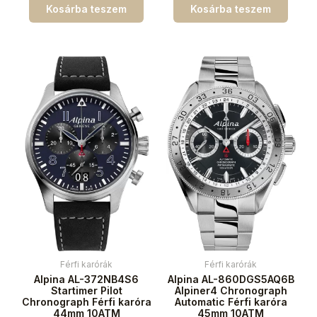
Kosárba teszem
Kosárba teszem
Férfi karórák
Férfi karórák
Alpina AL-372NB4S6
Alpina AL-860DGS5AQ6B
Startimer Pilot
Alpiner4 Chronograph
Chronograph Férfi karóra
Automatic Férfi karóra
44mm 10ATM
45mm 10ATM