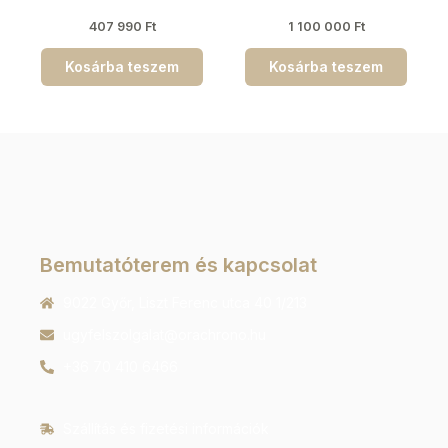
407 990
Ft
1 100 000
Ft
Kosárba teszem
Kosárba teszem
Bemutatóterem és kapcsolat
9022 Győr, Liszt Ferenc utca 40 1/213
ugyfelszolgalat@orachrono.hu
+36 70 410 6466
Szállítás és fizetési információk