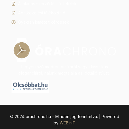
Általános szerződési feltételek
Adatkezelési tájékoztató
Gyakran ismételt kérdések
Legyen szó modern dizájnról vagy klasszikus
eleganciáról, nálunk megtalálja az időtálló stílust.
© 2024 orachrono.hu – Minden jog fenntartva. | Powered
by
WEBinIT