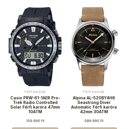
Férfi karórák
Férfi karórák
Casio PRW-61-1AER Pro-
Alpina AL-520BY4H6
Trek Radio Controlled
Seastrong Diver
Solar Férfi karóra 47mm
Automatic Férfi karóra
10ATM
42mm 30ATM
159 990
Ft
589 990
Ft