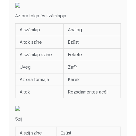
Az óra tokja és számlapja
A számlap
Analóg
A tok színe
Ezüst
A számlap színe
Fekete
Üveg
Zafír
Az óra formája
Kerek
A tok
Rozsdamentes acél
Szíj
A szíj színe
Ezüst