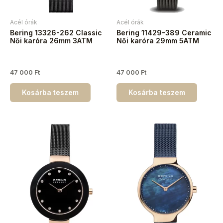
Acél órák
Acél órák
Bering 13326-262 Classic
Bering 11429-389 Ceramic
Női karóra 26mm 3ATM
Női karóra 29mm 5ATM
47 000
Ft
47 000
Ft
Kosárba teszem
Kosárba teszem