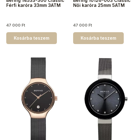
Bering 14533-300 Classic
Bering 10126-003 Classic
Férfi karóra 33mm 3ATM
Női karóra 25mm 5ATM
47 000
Ft
47 000
Ft
Kosárba teszem
Kosárba teszem