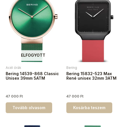
ELFOGYOTT
Acél órák
Bering
Bering 14539-868 Classic
Bering 15832-523 Max
Unisex 39mm 5ATM
René unisex 32mm 3ATM
47 000
Ft
47 000
Ft
Tovább olvasom
Kosárba teszem