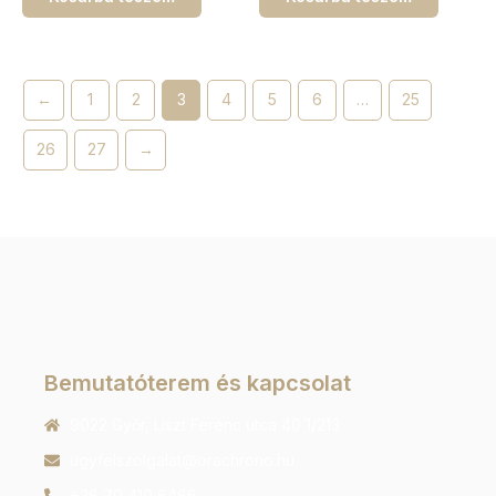
←
1
2
3
4
5
6
…
25
26
27
→
Bemutatóterem és kapcsolat
9022 Győr, Liszt Ferenc utca 40 1/213
ugyfelszolgalat@orachrono.hu
+36 70 410 6466