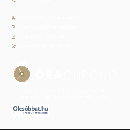
Szállítás és fizetési információk
Általános szerződési feltételek
Adatkezelési tájékoztató
Gyakran ismételt kérdések
Legyen szó modern dizájnról vagy klasszikus
eleganciáról, nálunk megtalálja az időtálló stílust.