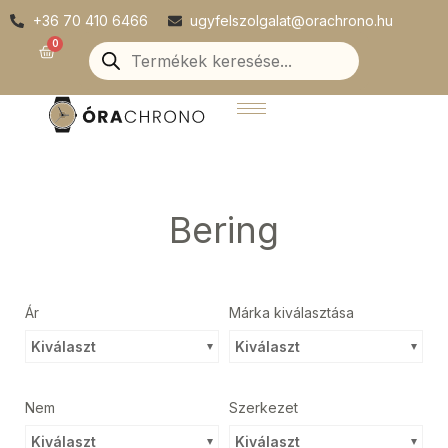
Skip
+36 70 410 6466
ugyfelszolgalat@orachrono.hu
to
Products
0
Kosár
search
content
Bering
Ár
Márka kiválasztása
Kiválaszt
Kiválaszt
Nem
Szerkezet
Kiválaszt
Kiválaszt