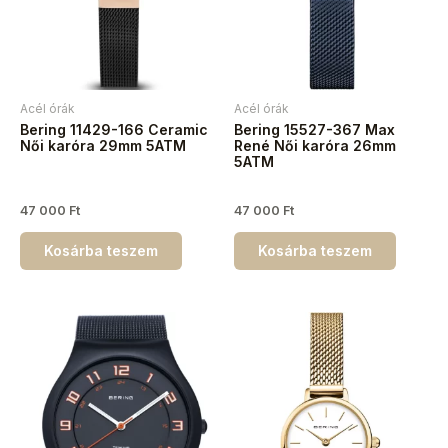
Acél órák
Acél órák
Bering 11429-166 Ceramic
Bering 15527-367 Max
Női karóra 29mm 5ATM
René Női karóra 26mm
5ATM
47 000
Ft
47 000
Ft
Kosárba teszem
Kosárba teszem