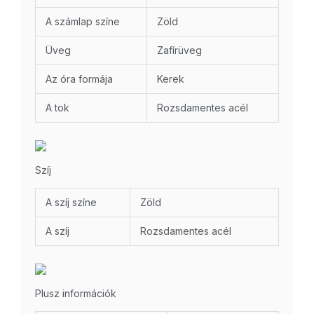
A számlap színe
Zöld
Üveg
Zafírüveg
Az óra formája
Kerek
A tok
Rozsdamentes acél
Szíj
A szíj színe
Zöld
A szíj
Rozsdamentes acél
Plusz információk