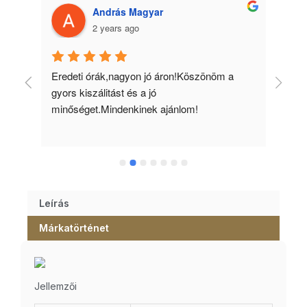
András Magyar
2 years ago
 
Eredeti órák,nagyon jó áron!Köszönöm a 
Min
gyors kiszálitást és a jó 
kös
minőséget.Mindenkinek ajánlom!
Leírás
Márkatörténet
Jellemzői