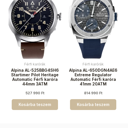
Férfi karórák
Férfi karórák
Alpina AL-525BBG4SH6
Alpina AL-650DGN4AE6
Startimer Pilot Heritage
Extreme Regulator
Automatic Férfi karóra
Automatic Férfi karóra
44mm 3ATM
41mm 20ATM
527 990
Ft
814 990
Ft
Kosárba teszem
Kosárba teszem