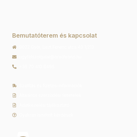
Bemutatóterem és kapcsolat
9022 Győr, Liszt Ferenc utca 40 1/213
ugyfelszolgalat@orachrono.hu
+36 70 410 6466
Szállítás és fizetési információk
Általános szerződési feltételek
Adatkezelési tájékoztató
Gyakran ismételt kérdések