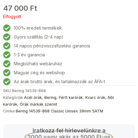
47 000
Ft
Elfogyott
100% eredeti termékek
Gyors szállítás (2-4 nap)
14 napos pénzvisszafizetési garancia
1-3 év garancia
Megbízható webáruház
Magyar cég és webshop
Az árak bruttó árak, és tartalmazzák az ÁFA-t
SKU
Bering 14539-868
Kategóriák
Acél órák
,
Bering
,
Férfi karórák
,
Kvarc órák
,
Női
karórák
,
Órák márkák szerint
Címke
Bering 14539-868 Classic Unisex 39mm 5ATM
Iratkozz fel hírlevelünkre a
2000 vagy akár az 5000 Ft-os