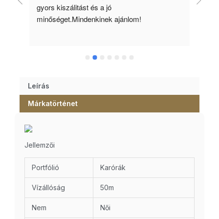
gyors kiszálitást és a jó 
kös
minőséget.Mindenkinek ajánlom!
Leírás
Márkatörténet
Jellemzői
Portfólió
Karórák
Vízállóság
50m
Nem
Női