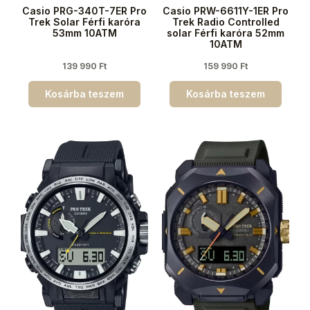
Casio PRG-340T-7ER Pro
Casio PRW-6611Y-1ER Pro
Trek Solar Férfi karóra
Trek Radio Controlled
53mm 10ATM
solar Férfi karóra 52mm
10ATM
139 990
Ft
159 990
Ft
Kosárba teszem
Kosárba teszem