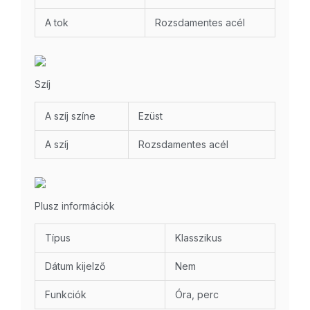
A tok
Rozsdamentes acél
Szíj
A szíj színe
Ezüst
A szíj
Rozsdamentes acél
Plusz információk
Típus
Klasszikus
Dátum kijelző
Nem
Funkciók
Óra, perc