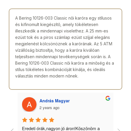
A Bering 10126-003 Classic női karóra egy stílusos
és kifinomult kiegészítő, amely tökéletesen
illeszkedik a mindennapi viselethez. A 25 mm-es
ezüst tok és a piros számlap ezüst szíjjal elegáns
megjelenést kölcsönöznek a karórának. Az 5 ATM
vízállóság biztosítja, hogy a karóra kiválóan
teljesítsen mindennapi tevékenységek során is. A
Bering 10126-003 Classic női karóra a minőség és a
stílus tökéletes kombinációját kínálja, és ideális
választás minden modern nőnek.
András Magyar
2 years ago
 
Eredeti órák,nagyon jó áron!Köszönöm a 
Min