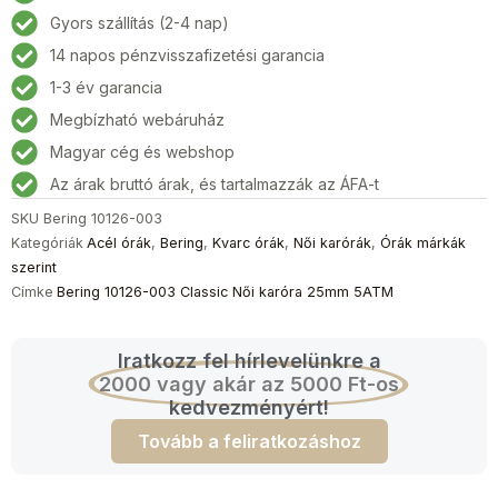
Classic
Gyors szállítás (2-4 nap)
Női
14 napos pénzvisszafizetési garancia
karóra
25mm
1-3 év garancia
5ATM
Megbízható webáruház
mennyiség
Magyar cég és webshop
Az árak bruttó árak, és tartalmazzák az ÁFA-t
SKU
Bering 10126-003
Kategóriák
Acél órák
,
Bering
,
Kvarc órák
,
Női karórák
,
Órák márkák
szerint
Címke
Bering 10126-003 Classic Női karóra 25mm 5ATM
Iratkozz fel hírlevelünkre a
2000 vagy akár az 5000 Ft-os
kedvezményért!
Tovább a feliratkozáshoz