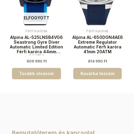
ELFOGYOTT
Férfi karórák
Férfi karórák
Alpina AL-525LNSB4VG6
Alpina AL-650DGN4AE6
Seastrong Gyre Diver
Extreme Regulator
Automatic Limited Edition
Automatic Férfi karóra
Férfi karóra 44mm
41mm 20ATM
30ATM
609 990
Ft
814 990
Ft
Tovább olvasom
Kosárba teszem
Bemutatóterem és kapcsolat