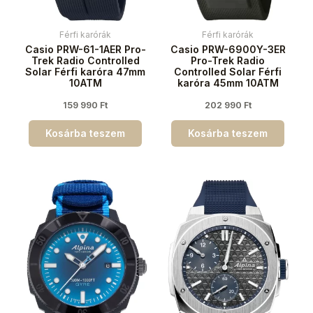
Férfi karórák
Férfi karórák
Casio PRW-61-1AER Pro-
Casio PRW-6900Y-3ER
Trek Radio Controlled
Pro-Trek Radio
Solar Férfi karóra 47mm
Controlled Solar Férfi
10ATM
karóra 45mm 10ATM
159 990
Ft
202 990
Ft
Kosárba teszem
Kosárba teszem