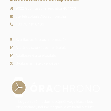
9022 Győr, Liszt Ferenc utca 40 1/213
ugyfelszolgalat@orachrono.hu
+36 70 410 6466
Szállítás és fizetési információk
Általános szerződési feltételek
Adatkezelési tájékoztató
Gyakran ismételt kérdések
Legyen szó modern dizájnról vagy klasszikus
eleganciáról, nálunk megtalálja az időtálló stílust.