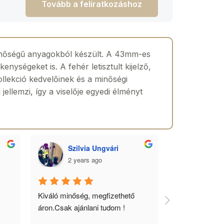
Tovább a feliratkozáshoz
inőségű anyagokból készült. A 43mm-es
nységeket is. A fehér letisztult kijelző,
kollekció kedvelőinek és a minőségi
ellemzi, így a viselője egyedi élményt
Szilvia Ungvári
Lórá
2 years ago
2 yea
 
Kiváló minőség, megfizethető 
Az óra a férfia
áron.Csak ajánlani tudom !
ékszere, ebből 
óráimat mindig 