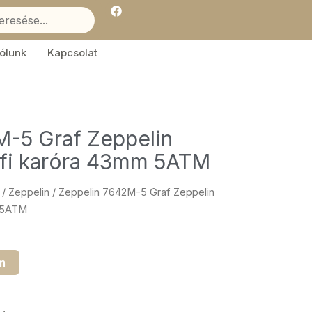
F
a
c
e
b
ólunk
Kapcsolat
o
o
k
M-5 Graf Zeppelin
fi karóra 43mm 5ATM
/
Zeppelin
/ Zeppelin 7642M-5 Graf Zeppelin
 5ATM
m