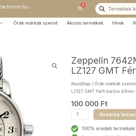
Products
0
orachrono.hu
search
Kosár
Órák márkák szerint
Akciós termékek
Hírek
R
Zeppelin 7642
LZ127 GMT Fér
Kezdőlap
/
Órák márkák szerint
LZ127 GMT Férfi karóra 43mm
100 000
Ft
Zeppelin
Kosárba tesze
7642M-
5
100% eredeti termékek
Graf