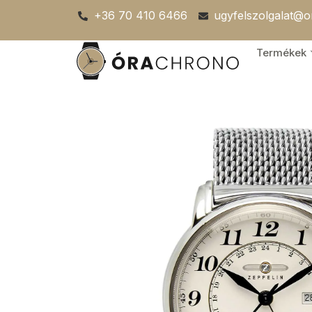
Skip
+36 70 410 6466
ugyfelszolgalat@
to
content
Termékek