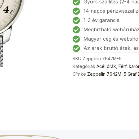
Gyors szállítás (2-4 na
Zeppelin
14 napos pénzvisszafiz
LZ127
1-3 év garancia
GMT
Megbízható webáruhá
Férfi
karóra
Magyar cég és websho
43mm
Az árak bruttó árak, é
5ATM
SKU
Zeppelin 7642M-5
mennyiség
Kategóriák
Acél órák
,
Férfi karó
Címke
Zeppelin 7642M-5 Graf 