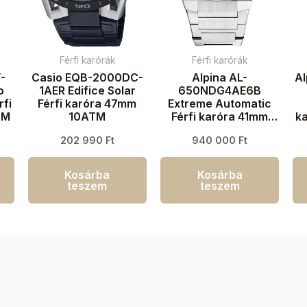
Férfi karórák
Férfi karórák
-
Casio EQB-2000DC-
Alpina AL-
A
o
1AER Edifice Solar
650NDG4AE6B
rfi
Férfi karóra 47mm
Extreme Automatic
TM
10ATM
Férfi karóra 41mm
k
20ATM
202 990
Ft
940 000
Ft
Kosárba
Kosárba
teszem
teszem