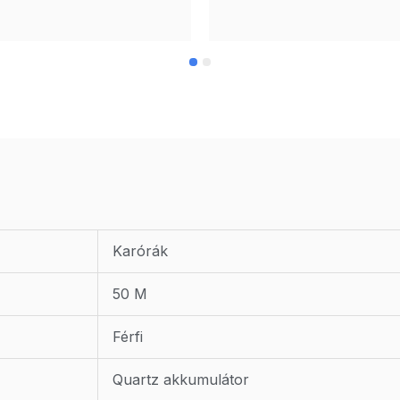
Karórák
50 M
Férfi
Quartz akkumulátor