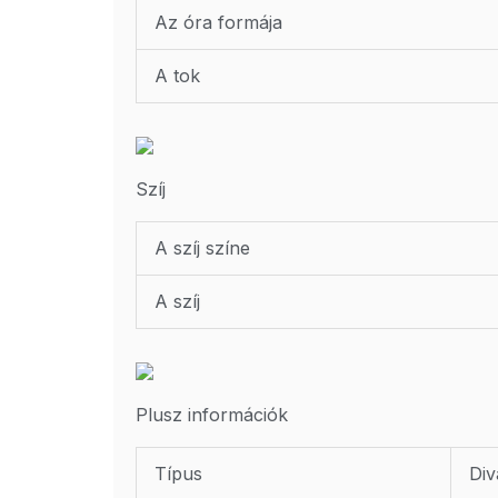
Az óra formája
A tok
Szíj
A szíj színe
A szíj
Plusz információk
Típus
Div