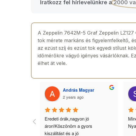
Iratkozz fel hírlevelünkre a
2000 va
A Zeppelin 7642M-5 Graf Zeppelin LZ127 
tok mérete markáns és figyelemfelkeltő, és 
az ezüst szíj és ezüst tok egyedi stílust k
időmérőkre vágyó igényes vásárlóknak. Ezt 
élhet át vele.
 Toth
András Magyar
2 years ago
agyok 
Eredeti órák,nagyon jó 
Minő
llítás, nagy 
áron!Köszönöm a gyors 
Nya
ató minőség. 5 
kiszálitást és a jó 