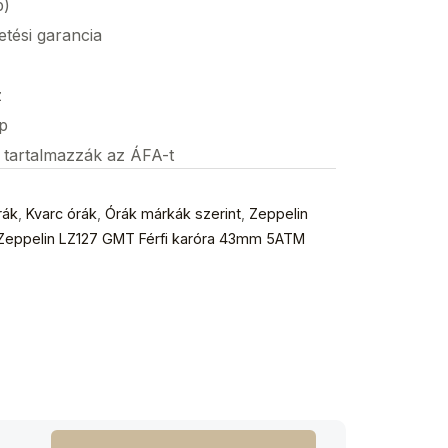
p)
etési garancia
z
p
s tartalmazzák az ÁFA-t
rák
,
Kvarc órák
,
Órák márkák szerint
,
Zeppelin
Zeppelin LZ127 GMT Férfi karóra 43mm 5ATM