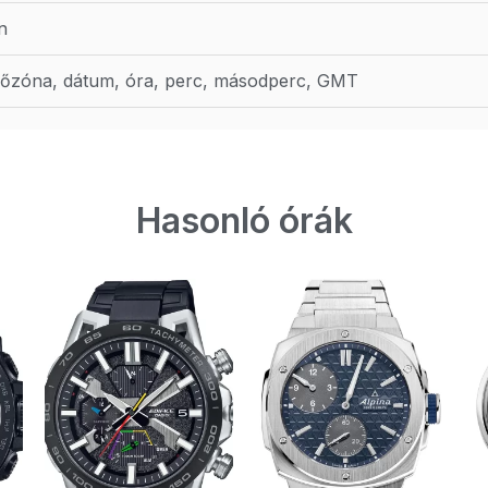
n
dőzóna, dátum, óra, perc, másodperc, GMT
Hasonló órák