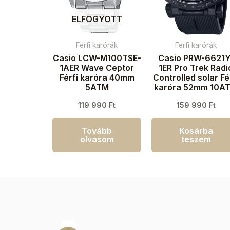
ELFOGYOTT
Férfi karórák
Férfi karórák
Casio LCW-M100TSE-
Casio PRW-6621Y
1AER Wave Ceptor
1ER Pro Trek Radi
Férfi karóra 40mm
Controlled solar Fé
5ATM
karóra 52mm 10A
119 990
Ft
159 990
Ft
Tovább
Kosárba
olvasom
teszem