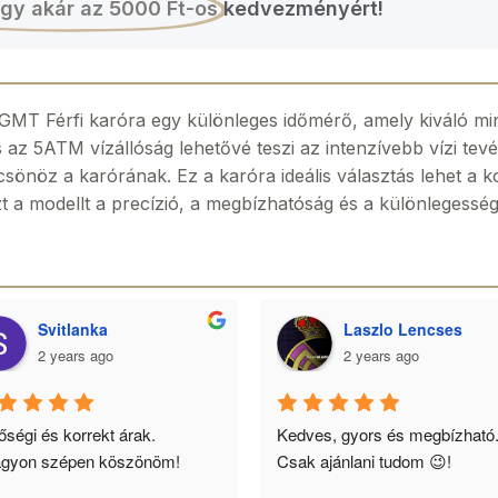
gy akár az 5000 Ft-os
kedvezményért!
GMT Férfi karóra egy különleges időmérő, amely kiváló m
az 5ATM vízállóság lehetővé teszi az intenzívebb vízi tevéke
ölcsönöz a karórának. Ez a karóra ideális választás lehet a 
a modellt a precízió, a megbízhatóság és a különlegesség j
Svitlanka
Laszlo Lencses
2 years ago
2 years ago
ségi és korrekt árak. 
Kedves, gyors és megbízható.
gyon szépen köszönöm!
Csak ajánlani tudom 😉!