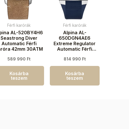
Férfi karórák
Férfi karórák
lpina AL-520BY4H6
Alpina AL-
Seastrong Diver
650DGN4AE6
Automatic Férfi
Extreme Regulator
aróra 42mm 30ATM
Automatic Férfi
karóra 41mm 20ATM
589 990
Ft
814 990
Ft
Kosárba
Kosárba
teszem
teszem