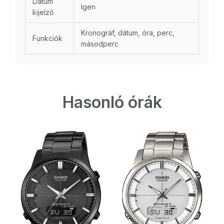
Dátum
Igen
kijelző
Kronográf, dátum, óra, perc,
Funkciók
másodperc
Hasonló órák