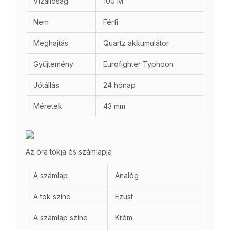
Vízállóság
100 M
Nem
Férfi
Meghajtás
Quartz akkumulátor
Gyűjtemény
Eurofighter Typhoon
Jótállás
24 hónap
Méretek
43 mm
Az óra tokja és számlapja
A számlap
Analóg
A tok színe
Ezüst
A számlap színe
Krém