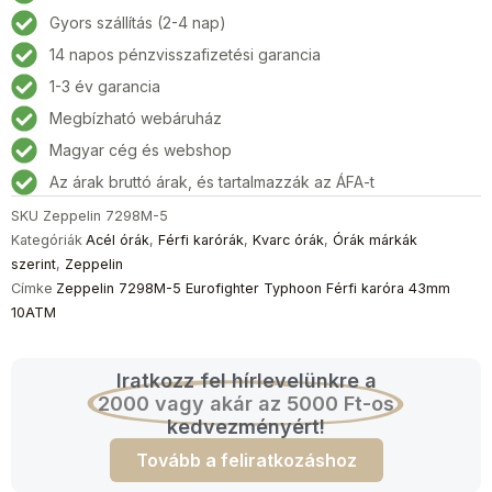
Eurofighter
Gyors szállítás (2-4 nap)
Typhoon
14 napos pénzvisszafizetési garancia
Férfi
karóra
1-3 év garancia
43mm
Megbízható webáruház
10ATM
Magyar cég és webshop
mennyiség
Az árak bruttó árak, és tartalmazzák az ÁFA-t
SKU
Zeppelin 7298M-5
Kategóriák
Acél órák
,
Férfi karórák
,
Kvarc órák
,
Órák márkák
szerint
,
Zeppelin
Címke
Zeppelin 7298M-5 Eurofighter Typhoon Férfi karóra 43mm
10ATM
Iratkozz fel hírlevelünkre a
2000 vagy akár az 5000 Ft-os
kedvezményért!
Tovább a feliratkozáshoz