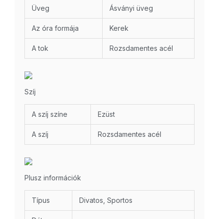
Üveg
Ásványi üveg
Az óra formája
Kerek
A tok
Rozsdamentes acél
Szíj
A szíj színe
Ezüst
A szíj
Rozsdamentes acél
Plusz információk
Típus
Divatos, Sportos