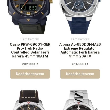
Férfi karórák
Férfi karórák
Casio PRW-6900Y-3ER
Alpina AL-650DGN4AE6
Pro-Trek Radio
Extreme Regulator
Controlled Solar Férfi
Automatic Férfi karóra
karóra 45mm 10ATM
41mm 20ATM
202 990
Ft
814 990
Ft
Kosárba teszem
Kosárba teszem