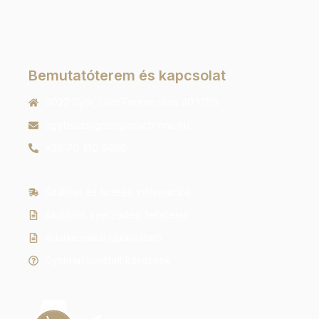
Bemutatóterem és kapcsolat
9022 Győr, Liszt Ferenc utca 40 1/213
ugyfelszolgalat@orachrono.hu
+36 70 410 6466
Szállítás és fizetési információk
Általános szerződési feltételek
Adatkezelési tájékoztató
Gyakran ismételt kérdések