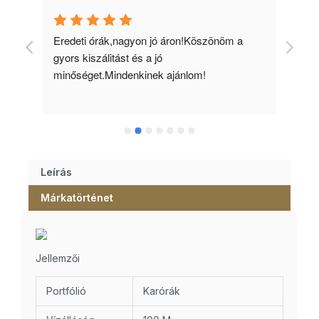
 
Eredeti órák,nagyon jó áron!Köszönöm a 
Min
gyors kiszálitást és a jó 
kös
minőséget.Mindenkinek ajánlom!
Leírás
Márkatörténet
Jellemzői
Portfólió
Karórák