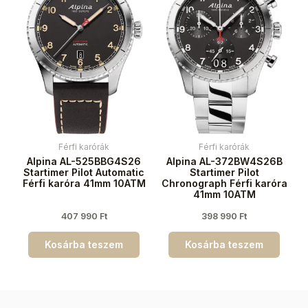
Férfi karórák
Férfi karórák
Alpina AL-525BBG4S26
Alpina AL-372BW4S26B
Startimer Pilot Automatic
Startimer Pilot
Férfi karóra 41mm 10ATM
Chronograph Férfi karóra
41mm 10ATM
407 990
Ft
398 990
Ft
Kosárba teszem
Kosárba teszem