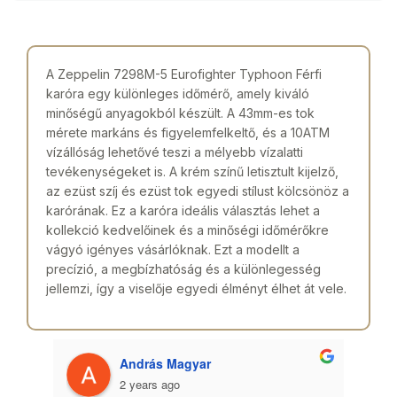
A Zeppelin 7298M-5 Eurofighter Typhoon Férfi
karóra egy különleges időmérő, amely kiváló
minőségű anyagokból készült. A 43mm-es tok
mérete markáns és figyelemfelkeltő, és a 10ATM
vízállóság lehetővé teszi a mélyebb vízalatti
tevékenységeket is. A krém színű letisztult kijelző,
az ezüst szíj és ezüst tok egyedi stílust kölcsönöz a
karórának. Ez a karóra ideális választás lehet a
kollekció kedvelőinek és a minőségi időmérőkre
vágyó igényes vásárlóknak. Ezt a modellt a
precízió, a megbízhatóság és a különlegesség
jellemzi, így a viselője egyedi élményt élhet át vele.
András Magyar
2 years ago