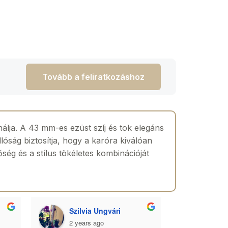
Tovább a feliratkozáshoz
nálja. A 43 mm-es ezüst szíj és tok elegáns
óság biztosítja, hogy a karóra kiválóan
ég és a stílus tökéletes kombinációját
Szilvia Ungvári
Lórá
2 years ago
2 yea