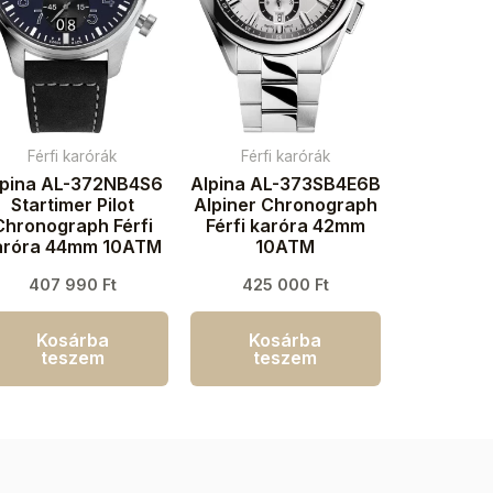
Férfi karórák
Férfi karórák
lpina AL-372NB4S6
Alpina AL-373SB4E6B
Startimer Pilot
Alpiner Chronograph
Chronograph Férfi
Férfi karóra 42mm
aróra 44mm 10ATM
10ATM
407 990
Ft
425 000
Ft
Kosárba
Kosárba
teszem
teszem