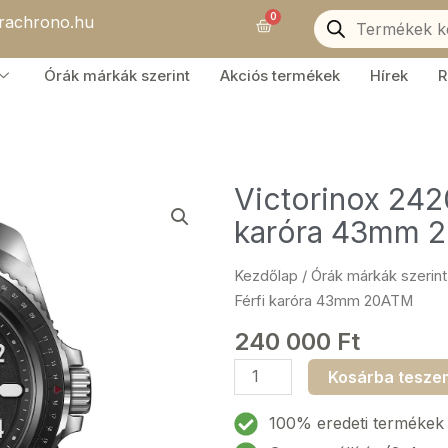
Products
0
orachrono.hu
search
Kosár
Órák márkák szerint
Akciós termékek
Hírek
R
Victorinox 242
karóra 43mm 
Kezdőlap
/
Órák márkák szerint
Férfi karóra 43mm 20ATM
240 000
Ft
Victorinox
Kosárba tesze
242009
Journey
100% eredeti termékek
1884