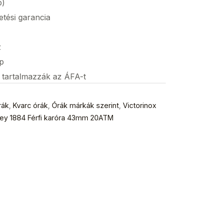
p)
etési garancia
z
p
s tartalmazzák az ÁFA-t
rák
,
Kvarc órák
,
Órák márkák szerint
,
Victorinox
ney 1884 Férfi karóra 43mm 20ATM