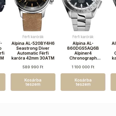
Férfi karórák
Férfi karórák
-
Alpina AL-520BY4H6
Alpina AL-
A
o
Seastrong Diver
860DGS5AQ6B
rfi
Automatic Férfi
Alpiner4
TM
karóra 42mm 30ATM
Chronograph
k
Automatic Férfi
589 990
Ft
1 100 000
Ft
karóra 45mm 10ATM
Kosárba
Kosárba
teszem
teszem