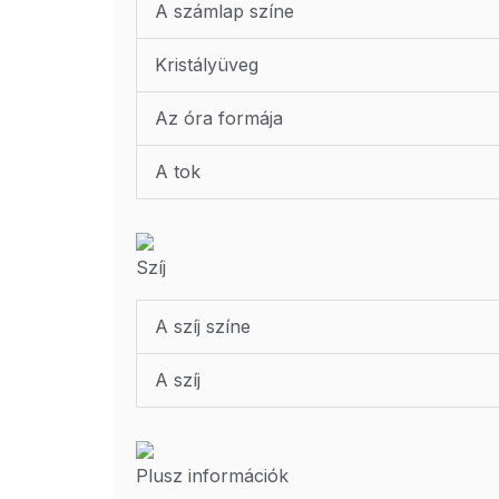
A számlap színe
Kristályüveg
Az óra formája
A tok
Szíj
A szíj színe
A szíj
Plusz információk