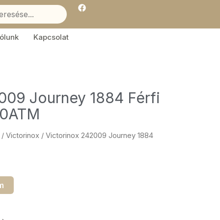
F
a
c
e
b
ólunk
Kapcsolat
o
o
k
009 Journey 1884 Férfi
20ATM
/
Victorinox
/ Victorinox 242009 Journey 1884
m