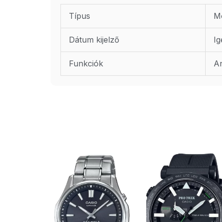
Típus
M
Dátum kijelző
Ig
Funkciók
An