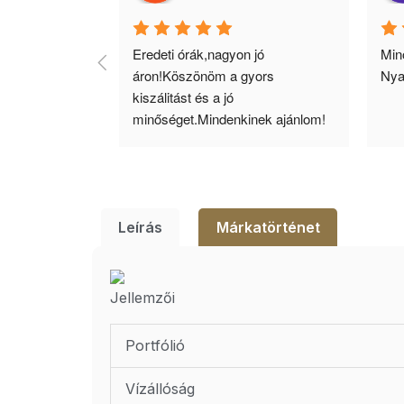
agyok 
Eredeti órák,nagyon jó 
Minő
llítás, nagy 
áron!Köszönöm a gyors 
Nya
ató minőség. 5 
kiszálitást és a jó 
lésem.
minőséget.Mindenkinek ajánlom!
Leírás
Márkatörténet
Jellemzői
Portfólió
Vízállóság