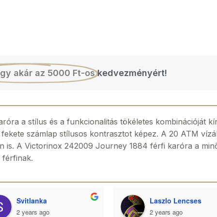
gy akár az 5000 Ft-os
kedvezményért!
óra a stílus és a funkcionalitás tökéletes kombinációját kí
fekete számlap stílusos kontrasztot képez. A 20 ATM vízáll
n is. A Victorinox 242009 Journey 1884 férfi karóra a minős
 férfinak.
Svitlanka
Laszlo Lencses
2 years ago
2 years ago