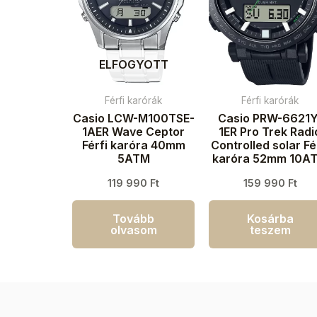
ELFOGYOTT
Férfi karórák
Férfi karórák
Casio LCW-M100TSE-
Casio PRW-6621Y
1AER Wave Ceptor
1ER Pro Trek Radi
Férfi karóra 40mm
Controlled solar Fé
5ATM
karóra 52mm 10A
119 990
Ft
159 990
Ft
Tovább
Kosárba
olvasom
teszem