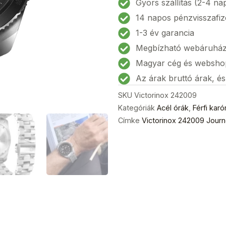
Gyors szállítás (2-4 na
Férfi
14 napos pénzvisszafiz
karóra
1-3 év garancia
43mm
Megbízható webáruhá
20ATM
mennyiség
Magyar cég és websho
Az árak bruttó árak, é
SKU
Victorinox 242009
Kategóriák
Acél órák
,
Férfi karó
Címke
Victorinox 242009 Jour