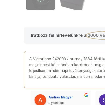
Iratkozz fel hírlevelünkre a
2000 va
A Victorinox 242009 Journey 1884 férfi kar
megjelenést kölcsönöz a karórának, míg a 
teljesítsen mindennapi tevékenységek sorá
kínálja, és ideális választás minden modern
 Toth
András Magyar
2 years ago