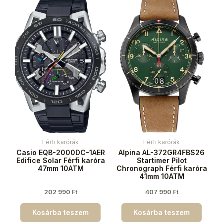
Férfi karórák
Férfi karórák
Casio EQB-2000DC-1AER
Alpina AL-372GR4FBS26
Edifice Solar Férfi karóra
Startimer Pilot
47mm 10ATM
Chronograph Férfi karóra
41mm 10ATM
202 990
Ft
407 990
Ft
Kosárba teszem
Kosárba teszem