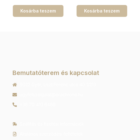
Kosárba teszem
Kosárba teszem
Bemutatóterem és kapcsolat
9022 Győr, Liszt Ferenc utca 40 1/213
ugyfelszolgalat@orachrono.hu
+36 70 410 6466
Szállítás és fizetési információk
Általános szerződési feltételek