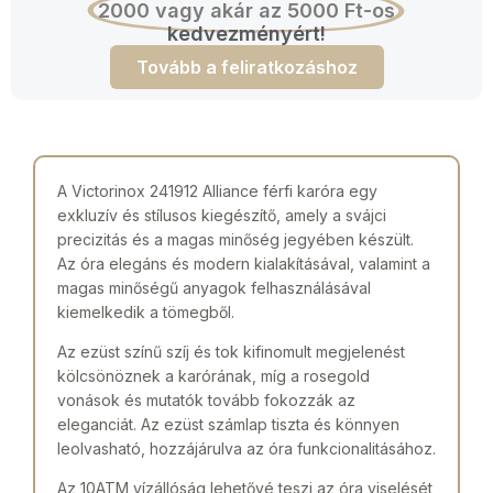
2000 vagy akár az 5000 Ft-os
kedvezményért!
Tovább a feliratkozáshoz
A Victorinox 241912 Alliance férfi karóra egy
exkluzív és stílusos kiegészítő, amely a svájci
precizitás és a magas minőség jegyében készült.
Az óra elegáns és modern kialakításával, valamint a
magas minőségű anyagok felhasználásával
kiemelkedik a tömegből.
Az ezüst színű szíj és tok kifinomult megjelenést
kölcsönöznek a karórának, míg a rosegold
vonások és mutatók tovább fokozzák az
eleganciát. Az ezüst számlap tiszta és könnyen
leolvasható, hozzájárulva az óra funkcionalitásához.
Az 10ATM vízállóság lehetővé teszi az óra viselését