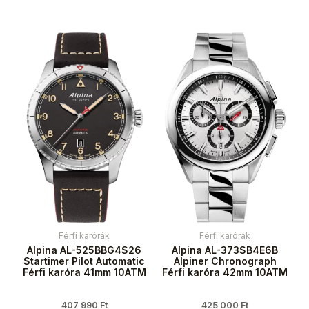
Férfi karórák
Férfi karórák
Alpina AL-525BBG4S26
Alpina AL-373SB4E6B
Startimer Pilot Automatic
Alpiner Chronograph
Férfi karóra 41mm 10ATM
Férfi karóra 42mm 10ATM
407 990
Ft
425 000
Ft