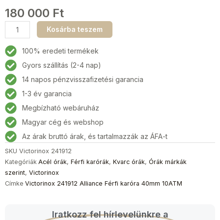
180 000
Ft
Victorinox
Kosárba teszem
241912
Alliance
100% eredeti termékek
Férfi
Gyors szállítás (2-4 nap)
karóra
14 napos pénzvisszafizetési garancia
40mm
10ATM
1-3 év garancia
mennyiség
Megbízható webáruház
Magyar cég és webshop
Az árak bruttó árak, és tartalmazzák az ÁFA-t
SKU
Victorinox 241912
Kategóriák
Acél órák
,
Férfi karórák
,
Kvarc órák
,
Órák márkák
szerint
,
Victorinox
Címke
Victorinox 241912 Alliance Férfi karóra 40mm 10ATM
Iratkozz fel hírlevelünkre a