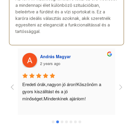
a mindennapi élet különböző szituációiban,
beleértve a fürdést és a vízi sportokat is. Ez a
karóra ideális választás azoknak, akik szeretnék
egyesíteni az eleganciát a funkcionalitással és a
tartóssággal.
András Magyar
2 years ago
 
Eredeti órák,nagyon jó áron!Köszönöm a 
Min
gyors kiszálitást és a jó 
kös
minőséget.Mindenkinek ajánlom!