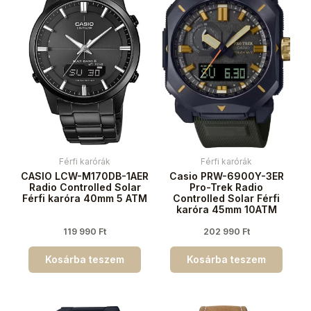
Férfi karórák
Férfi karórák
CASIO LCW-M170DB-1AER
Casio PRW-6900Y-3ER
Radio Controlled Solar
Pro-Trek Radio
Férfi karóra 40mm 5 ATM
Controlled Solar Férfi
karóra 45mm 10ATM
119 990
Ft
202 990
Ft
Kosárba teszem
Kosárba teszem