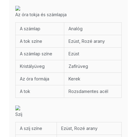
Az óra tokja és számlapja
A számlap
Analóg
A tok színe
Ezüst, Rozé arany
A számlap színe
Ezüst
Kristályüveg
Zafírüveg
Az óra formája
Kerek
A tok
Rozsdamentes acél
Szíj
A szíj színe
Ezüst, Rozé arany