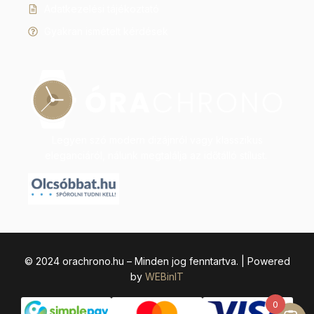
Adatkezelési tájékoztató
Gyakran ismételt kérdések
Legyen szó modern dizájnról vagy klasszikus
eleganciáról, nálunk megtalálja az időtálló stílust.
© 2024 orachrono.hu – Minden jog fenntartva. | Powered
by
WEBinIT
0