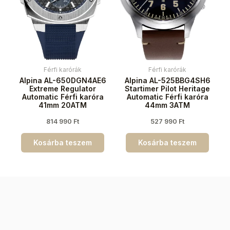
Férfi karórák
Férfi karórák
Alpina AL-650DGN4AE6
Alpina AL-525BBG4SH6
Extreme Regulator
Startimer Pilot Heritage
Automatic Férfi karóra
Automatic Férfi karóra
41mm 20ATM
44mm 3ATM
814 990
Ft
527 990
Ft
Kosárba teszem
Kosárba teszem