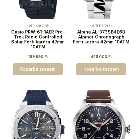
Férfi karórák
Férfi karórák
Casio PRW-61-1AER Pro-
Alpina AL-373SB4E6B
Trek Radio Controlled
Alpiner Chronograph
Solar Férfi karóra 47mm
Férfi karóra 42mm 10ATM
10ATM
159 990
Ft
425 000
Ft
Kosárba teszem
Kosárba teszem