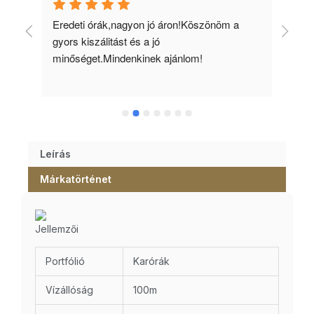
 
Eredeti órák,nagyon jó áron!Köszönöm a 
Min
gyors kiszálitást és a jó 
kös
minőséget.Mindenkinek ajánlom!
Leírás
Márkatörténet
Jellemzői
Portfólió
Karórák
Vízállóság
100m