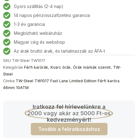
Fast
Gyors szállítás (2-4 nap)
Lane
14 napos pénzvisszafizetési garancia
Limited
Edition
1-3 év garancia
Férfi
Megbízható webáruház
karóra
Magyar cég és webshop
46mm
10ATM
Az árak bruttó árak, és tartalmazzák az ÁFA-t
mennyiség
SKU
TW-Steel TW1017
Kategóriák
Férfi karórák
,
Kvarc órák
,
Órák márkák szerint
,
TW-
Steel
Címke
TW-Steel TW1017 Fast Lane Limited Edition Férfi karóra
46mm 10ATM
Iratkozz fel hírlevelünkre a
2000 vagy akár az 5000 Ft-os
kedvezményért!
Tovább a feliratkozáshoz