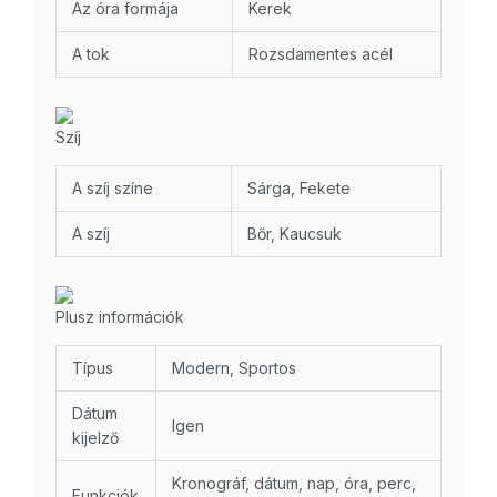
Az óra formája
Kerek
A tok
Rozsdamentes acél
Szíj
A szíj színe
Sárga, Fekete
A szíj
Bőr, Kaucsuk
Plusz információk
Típus
Modern, Sportos
Dátum
Igen
kijelző
Kronográf, dátum, nap, óra, perc,
Funkciók