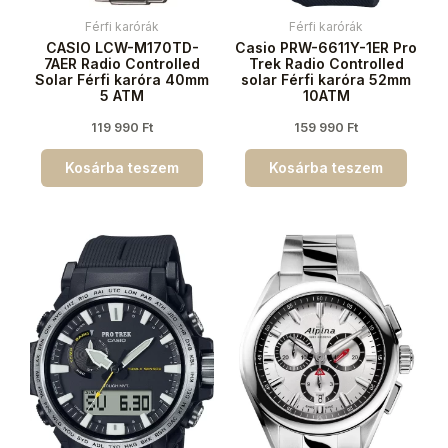
Férfi karórák
Férfi karórák
CASIO LCW-M170TD-
Casio PRW-6611Y-1ER Pro
7AER Radio Controlled
Trek Radio Controlled
Solar Férfi karóra 40mm
solar Férfi karóra 52mm
5 ATM
10ATM
119 990
Ft
159 990
Ft
Kosárba teszem
Kosárba teszem