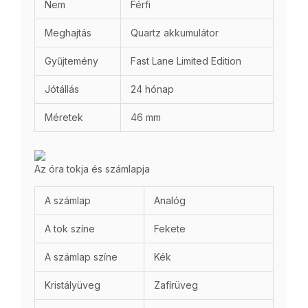
Nem
Férfi
Meghajtás
Quartz akkumulátor
Gyűjtemény
Fast Lane Limited Edition
Jótállás
24 hónap
Méretek
46 mm
Az óra tokja és számlapja
A számlap
Analóg
A tok színe
Fekete
A számlap színe
Kék
Kristályüveg
Zafírüveg