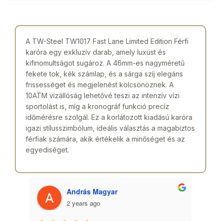
A TW-Steel TW1017 Fast Lane Limited Edition Férfi
karóra egy exkluzív darab, amely luxust és
kifinomultságot sugároz. A 46mm-es nagyméretű
fekete tok, kék számlap, és a sárga szíj elegáns
frissességet és megjelenést kölcsönöznek. A
10ATM vízállóság lehetővé teszi az intenzív vízi
sportolást is, míg a kronográf funkció precíz
időmérésre szolgál. Ez a korlátozott kiadású karóra
igazi stílusszimbólum, ideális választás a magabiztos
férfiak számára, akik értékelik a minőséget és az
egyediséget.
András Magyar
2 years ago