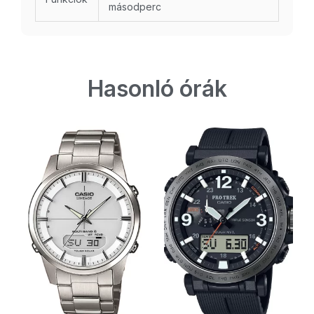
másodperc
Hasonló órák