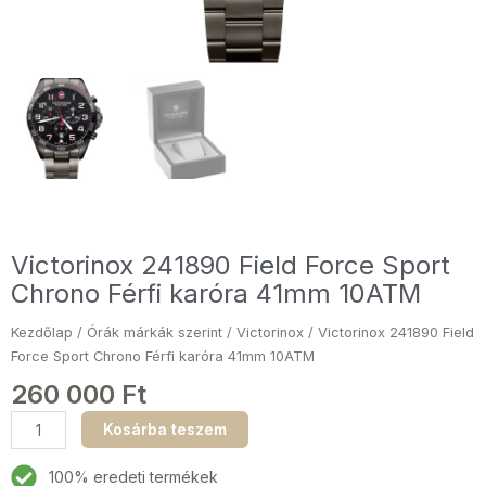
Victorinox 241890 Field Force Sport
Chrono Férfi karóra 41mm 10ATM
Kezdőlap
/
Órák márkák szerint
/
Victorinox
/ Victorinox 241890 Field
Force Sport Chrono Férfi karóra 41mm 10ATM
260 000
Ft
Victorinox
Kosárba teszem
241890
Field
100% eredeti termékek