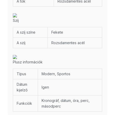
A tok
Rozsdamentes acél
Szíj
A szíj színe
Fekete
A szíj
Rozsdamentes acél
Plusz információk
Típus
Modern, Sportos
Dátum
Igen
kijelző
Kronográf, dátum, óra, perc,
Funkciók
másodperc