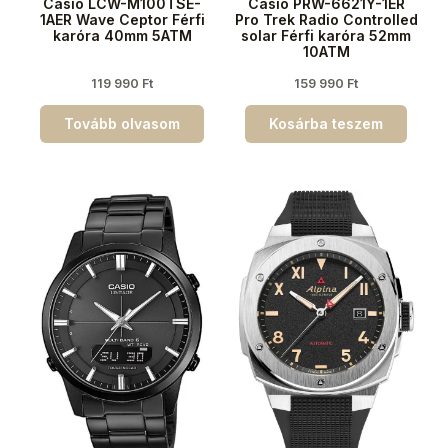
Casio LCW-M100TSE-
Casio PRW-6621Y-1ER
1AER Wave Ceptor Férfi
Pro Trek Radio Controlled
karóra 40mm 5ATM
solar Férfi karóra 52mm
10ATM
119 990
Ft
159 990
Ft
Tovább olvasom
Kosárba teszem