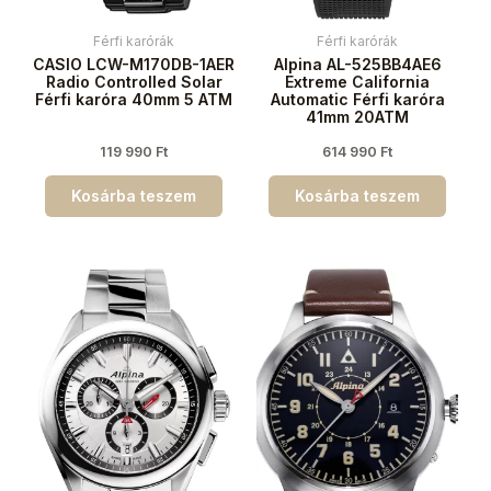
Férfi karórák
Férfi karórák
CASIO LCW-M170DB-1AER
Alpina AL-525BB4AE6
Radio Controlled Solar
Extreme California
Férfi karóra 40mm 5 ATM
Automatic Férfi karóra
41mm 20ATM
119 990
Ft
614 990
Ft
Kosárba teszem
Kosárba teszem