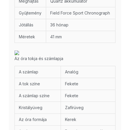
Meghajtás
Quartz akkumulátor
Gyűjtemény
Field Force Sport Chronograph
Jótállás
36 hónap
Méretek
41 mm
Az óra tokja és számlapja
A számlap
Analóg
A tok színe
Fekete
A számlap színe
Fekete
Kristályüveg
Zafírüveg
Az óra formája
Kerek