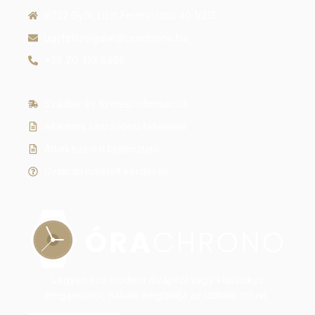
9022 Győr, Liszt Ferenc utca 40 1/213
ugyfelszolgalat@orachrono.hu
+36 70 410 6466
Szállítás és fizetési információk
Általános szerződési feltételek
Adatkezelési tájékoztató
Gyakran ismételt kérdések
Legyen szó modern dizájnról vagy klasszikus
eleganciáról, nálunk megtalálja az időtálló stílust.