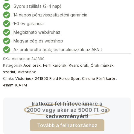
Force
Gyors szállítás (2-4 nap)
Sport
14 napos pénzvisszafizetési garancia
Chrono
Férfi
1-3 év garancia
karóra
Megbízható webáruház
41mm
Magyar cég és webshop
10ATM
mennyiség
Az árak bruttó árak, és tartalmazzák az ÁFA-t
SKU
Victorinox 241890
Kategóriák
Acél órák
,
Férfi karórák
,
Kvarc órák
,
Órák márkák
szerint
,
Victorinox
Címke
Victorinox 241890 Field Force Sport Chrono Férfi karóra
41mm 10ATM
Iratkozz fel hírlevelünkre a
2000 vagy akár az 5000 Ft-os
kedvezményért!
Tovább a feliratkozáshoz