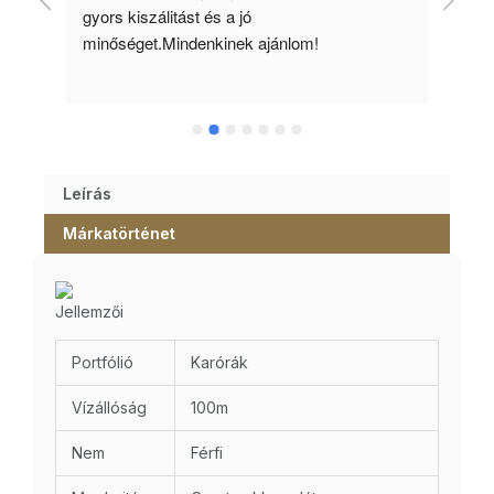
gyors kiszálitást és a jó 
kös
minőséget.Mindenkinek ajánlom!
Leírás
Márkatörténet
Jellemzői
Portfólió
Karórák
Vízállóság
100m
Nem
Férfi