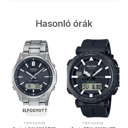
Hasonló órák
ELFOGYOTT
Férfi karórák
Férfi karórák