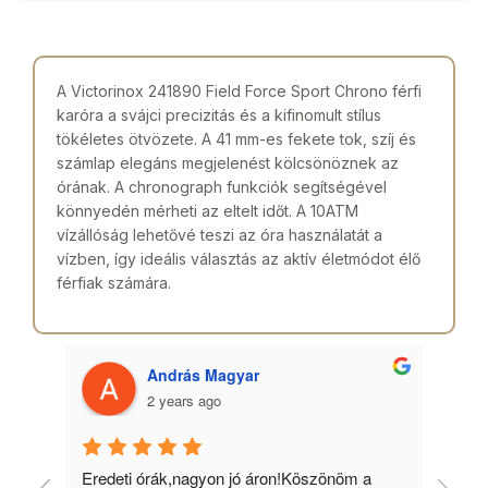
A Victorinox 241890 Field Force Sport Chrono férfi
karóra a svájci precizitás és a kifinomult stílus
tökéletes ötvözete. A 41 mm-es fekete tok, szíj és
számlap elegáns megjelenést kölcsönöznek az
órának. A chronograph funkciók segítségével
könnyedén mérheti az eltelt időt. A 10ATM
vízállóság lehetővé teszi az óra használatát a
vízben, így ideális választás az aktív életmódot élő
férfiak számára.
András Magyar
2 years ago
 
Eredeti órák,nagyon jó áron!Köszönöm a 
Min