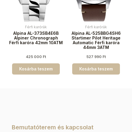
Férfi karórák
Férfi karórák
Alpina AL-373SB4E6B
Alpina AL-525BBG4SH6
Alpiner Chronograph
Startimer Pilot Heritage
Férfi karóra 42mm 10ATM
Automatic Férfi karóra
44mm 3ATM
425 000
Ft
527 990
Ft
Kosárba teszem
Kosárba teszem
Bemutatóterem és kapcsolat