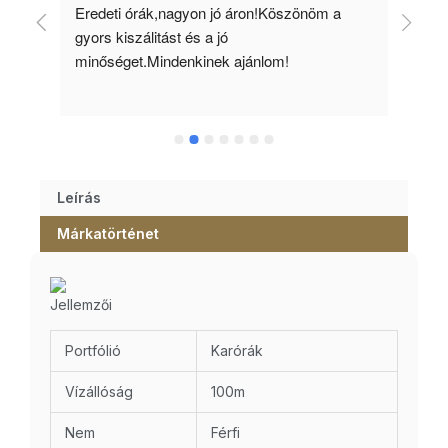
 
Eredeti órák,nagyon jó áron!Köszönöm a 
Min
gyors kiszálitást és a jó 
kös
minőséget.Mindenkinek ajánlom!
Leírás
Márkatörténet
Jellemzői
Portfólió
Karórák
Vízállóság
100m
Nem
Férfi