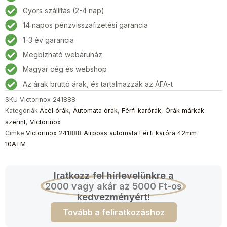
automata
Gyors szállítás (2-4 nap)
Férfi
14 napos pénzvisszafizetési garancia
karóra
42mm
1-3 év garancia
10ATM
Megbízható webáruház
mennyiség
Magyar cég és webshop
Az árak bruttó árak, és tartalmazzák az ÁFA-t
SKU
Victorinox 241888
Kategóriák
Acél órák
,
Automata órák
,
Férfi karórák
,
Órák márkák
szerint
,
Victorinox
Címke
Victorinox 241888 Airboss automata Férfi karóra 42mm
10ATM
Iratkozz fel hírlevelünkre a
2000 vagy akár az 5000 Ft-os
kedvezményért!
Tovább a feliratkozáshoz