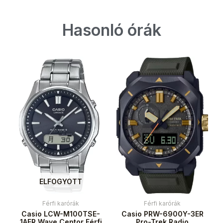
Hasonló órák
ELFOGYOTT
Férfi karórák
Férfi karórák
Casio LCW-M100TSE-
Casio PRW-6900Y-3ER
1AER Wave Ceptor Férfi
Pro-Trek Radio