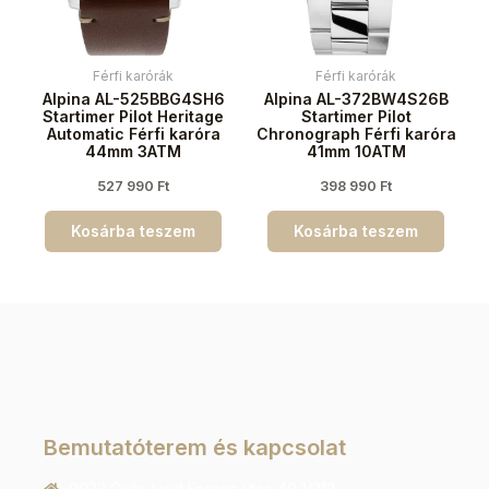
Férfi karórák
Férfi karórák
Alpina AL-525BBG4SH6
Alpina AL-372BW4S26B
Startimer Pilot Heritage
Startimer Pilot
Automatic Férfi karóra
Chronograph Férfi karóra
44mm 3ATM
41mm 10ATM
527 990
Ft
398 990
Ft
Kosárba teszem
Kosárba teszem
Bemutatóterem és kapcsolat
9022 Győr, Liszt Ferenc utca 40 1/213