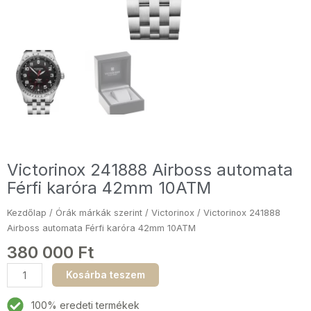
Victorinox 241888 Airboss automata
Férfi karóra 42mm 10ATM
Kezdőlap
/
Órák márkák szerint
/
Victorinox
/ Victorinox 241888
Airboss automata Férfi karóra 42mm 10ATM
380 000
Ft
Victorinox
Kosárba teszem
241888
Airboss
100% eredeti termékek