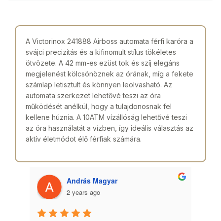
A Victorinox 241888 Airboss automata férfi karóra a
svájci precizitás és a kifinomult stílus tökéletes
ötvözete. A 42 mm-es ezüst tok és szíj elegáns
megjelenést kölcsönöznek az órának, míg a fekete
számlap letisztult és könnyen leolvasható. Az
automata szerkezet lehetővé teszi az óra
működését anélkül, hogy a tulajdonosnak fel
kellene húznia. A 10ATM vízállóság lehetővé teszi
az óra használatát a vízben, így ideális választás az
aktív életmódot élő férfiak számára.
András Magyar
2 years ago