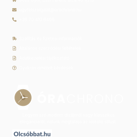
ugyfelszolgalat@orachrono.hu
+36 70 410 6466
Szállítás és fizetési információk
Általános szerződési feltételek
Adatkezelési tájékoztató
Gyakran ismételt kérdések
Legyen szó modern dizájnról vagy klasszikus
eleganciáról, nálunk megtalálja az időtálló stílust.