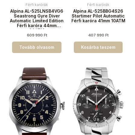
Férfi karórák
Férfi karórák
Alpina AL-525LNSB4VG6
Alpina AL-525BBG4S26
Seastrong Gyre Diver
Startimer Pilot Automatic
Automatic Limited Edition
Férfi karóra 41mm 10ATM
Férfi karóra 44mm
30ATM
609 990
Ft
407 990
Ft
Tovább olvasom
Kosárba teszem