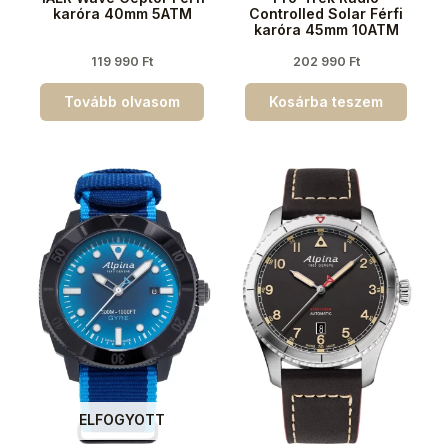
karóra 40mm 5ATM
Controlled Solar Férfi
karóra 45mm 10ATM
119 990
Ft
202 990
Ft
Tovább olvasom
Kosárba teszem
ELFOGYOTT