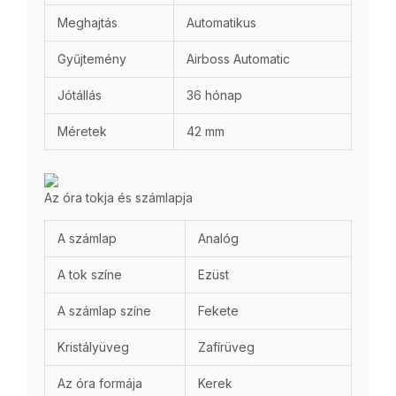
Meghajtás
Automatikus
Gyűjtemény
Airboss Automatic
Jótállás
36 hónap
Méretek
42 mm
Az óra tokja és számlapja
A számlap
Analóg
A tok színe
Ezüst
A számlap színe
Fekete
Kristályüveg
Zafírüveg
Az óra formája
Kerek