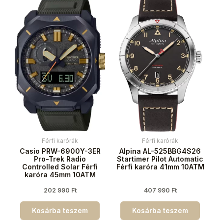
Férfi karórák
Férfi karórák
Casio PRW-6900Y-3ER
Alpina AL-525BBG4S26
Pro-Trek Radio
Startimer Pilot Automatic
Controlled Solar Férfi
Férfi karóra 41mm 10ATM
karóra 45mm 10ATM
202 990
Ft
407 990
Ft
Kosárba teszem
Kosárba teszem