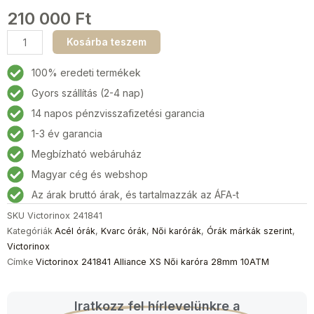
210 000
Ft
Victorinox
Kosárba teszem
241841
Alliance
100% eredeti termékek
XS
Gyors szállítás (2-4 nap)
Női
14 napos pénzvisszafizetési garancia
karóra
28mm
1-3 év garancia
10ATM
Megbízható webáruház
mennyiség
Magyar cég és webshop
Az árak bruttó árak, és tartalmazzák az ÁFA-t
SKU
Victorinox 241841
Kategóriák
Acél órák
,
Kvarc órák
,
Női karórák
,
Órák márkák szerint
,
Victorinox
Címke
Victorinox 241841 Alliance XS Női karóra 28mm 10ATM
Iratkozz fel hírlevelünkre a