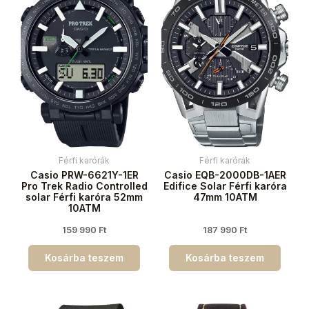
Férfi karórák
Férfi karórák
Casio PRW-6621Y-1ER
Casio EQB-2000DB-1AER
Pro Trek Radio Controlled
Edifice Solar Férfi karóra
solar Férfi karóra 52mm
47mm 10ATM
10ATM
159 990
Ft
187 990
Ft
Kosárba teszem
Kosárba teszem