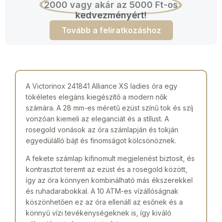
2000 vagy akár az 5000 Ft-os
kedvezményért!
Tovább a feliratkozáshoz
A Victorinox 241841 Alliance XS ladies óra egy
tökéletes elegáns kiegészítő a modern nők
számára. A 28 mm-es méretű ezüst színű tok és szíj
vonzóan kiemeli az eleganciát és a stílust. A
rosegold vonások az óra számlapján és tokján
egyedülálló bájt és finomságot kölcsönöznek.
A fekete számlap kifinomult megjelenést biztosít, és
kontrasztot teremt az ezüst és a rosegold között,
így az óra könnyen kombinálható más ékszerekkel
és ruhadarabokkal. A 10 ATM-es vízállóságnak
köszönhetően ez az óra ellenáll az esőnek és a
könnyű vízi tevékenységeknek is, így kiváló