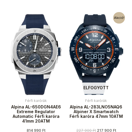
Akció!
ELFOGYOTT
Férfi karórák
Férfi karórák
Alpina AL-650DGN4AE6
Alpina AL-283LNO5NAQ6
Extreme Regulator
Alpiner X Smartwatch
Automatic Férfi karóra
Férfi karóra 47mm 10ATM
41mm 20ATM
814 990
Ft
227 900
Ft
217 900
Ft