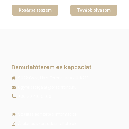
Kosárba teszem
Tovább olvasom
Bemutatóterem és kapcsolat
9022 Győr, Liszt Ferenc utca 40 1/213
ugyfelszolgalat@orachrono.hu
+36 70 410 6466
Szállítás és fizetési információk
Általános szerződési feltételek