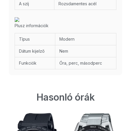
A szíj
Rozsdamentes acél
Plusz információk
Típus
Modern
Dátum kijelző
Nem
Funkciók
Óra, perc, másodperc
Hasonló órák