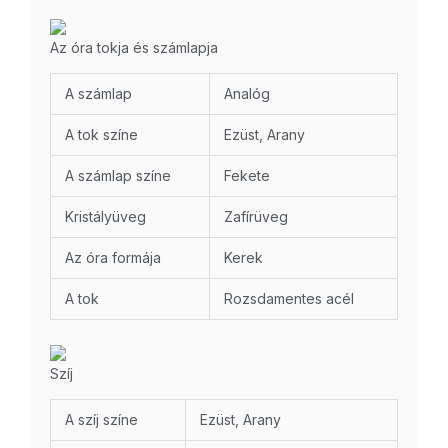
Az óra tokja és számlapja
A számlap
Analóg
A tok színe
Ezüst, Arany
A számlap színe
Fekete
Kristályüveg
Zafírüveg
Az óra formája
Kerek
A tok
Rozsdamentes acél
Szíj
A szíj színe
Ezüst, Arany