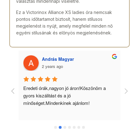
választás mindennapi viseletre.
Ez a Victorinox Alliance XS ladies óra nemcsak
pontos időtartamot biztosít, hanem stílusos
megjelenést is nyújt, amely megfelel minden nő
egyéni stílusának és előnyös megjelenésének.
András Magyar
2 years ago
 
Eredeti órák,nagyon jó áron!Köszönöm a 
Min
gyors kiszálitást és a jó 
kös
minőséget.Mindenkinek ajánlom!