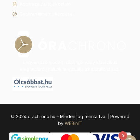
Adatkezelési tájékoztató
Gyakran ismételt kérdések
Legyen szó modern dizájnról vagy klasszikus
eleganciáról, nálunk megtalálja az időtálló stílust.
© 2024 orachrono.hu – Minden jog fenntartva. | Powered
by
WEBinIT
0