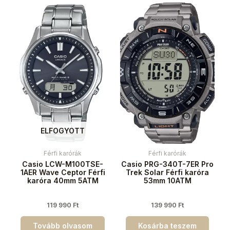
ELFOGYOTT
Férfi karórák
Férfi karórák
Casio LCW-M100TSE-
Casio PRG-340T-7ER Pro
1AER Wave Ceptor Férfi
Trek Solar Férfi karóra
karóra 40mm 5ATM
53mm 10ATM
119 990
Ft
139 990
Ft
Tovább olvasom
Kosárba teszem