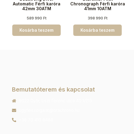
Automatic Férfi karóra
Chronograph Férfi karóra
42mm 30ATM
41mm 10ATM
589 990
Ft
398 990
Ft
Kosárba teszem
Kosárba teszem
Bemutatóterem és kapcsolat
9022 Győr, Liszt Ferenc utca 40 1/213
ugyfelszolgalat@orachrono.hu
+36 70 410 6466