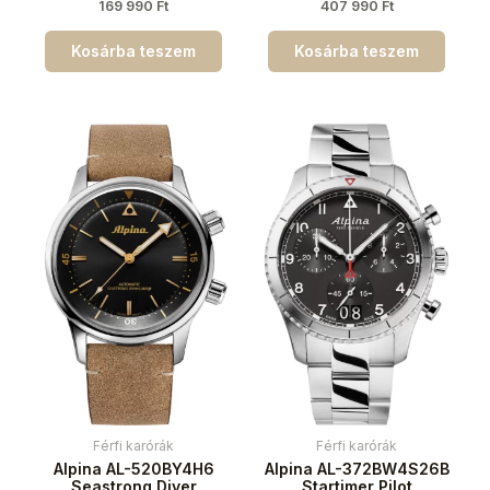
169 990
Ft
407 990
Ft
Kosárba teszem
Kosárba teszem
Férfi karórák
Férfi karórák
Alpina AL-520BY4H6
Alpina AL-372BW4S26B
Seastrong Diver
Startimer Pilot