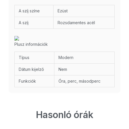
A szíj színe
Ezüst
A szíj
Rozsdamentes acél
Plusz információk
Típus
Modern
Dátum kijelző
Nem
Funkciók
Óra, perc, másodperc
Hasonló órák