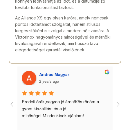
könnyen leolvashatja az időt, és a dátumkijelző
további funkcionalitást biztosít.
Az Alliance XS egy olyan karóra, amely nemcsak
pontos időtartamot szolgáltat, hanem stílusos
kiegészítőként is szolgál a modern nő számára. A
Victorinox hagyományos minőségével és mérnöki
kiválóságával rendelkezik, ami hosszú távú
elégedettséget garantál viselőjének.
András Magyar
2 years ago
 
Eredeti órák,nagyon jó áron!Köszönöm a 
Min
gyors kiszálitást és a jó 
kös
minőséget.Mindenkinek ajánlom!