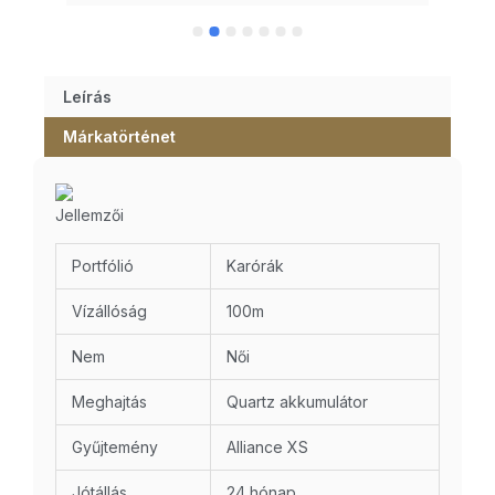
Leírás
Márkatörténet
Jellemzői
Portfólió
Karórák
Vízállóság
100m
Nem
Női
Meghajtás
Quartz akkumulátor
Gyűjtemény
Alliance XS
Jótállás
24 hónap