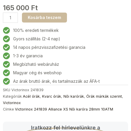
165 000
Ft
Victorinox
Kosárba teszem
241839
Alliance
100% eredeti termékek
XS
Gyors szállítás (2-4 nap)
Női
14 napos pénzvisszafizetési garancia
karóra
28mm
1-3 év garancia
10ATM
Megbízható webáruház
mennyiség
Magyar cég és webshop
Az árak bruttó árak, és tartalmazzák az ÁFA-t
SKU
Victorinox 241839
Kategóriák
Acél órák
,
Kvarc órák
,
Női karórák
,
Órák márkák szerint
,
Victorinox
Címke
Victorinox 241839 Alliance XS Női karóra 28mm 10ATM
Iratkozz fel hírlevelünkre a