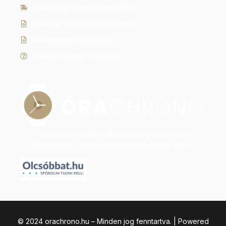
Szállítás és fizetési információk
Általános szerződési feltételek
Adatkezelési tájékoztató
Gyakran ismételt kérdések
Legyen szó modern dizájnról vagy klasszikus
eleganciáról, nálunk megtalálja az időtálló stílust.
© 2024 orachrono.hu – Minden jog fenntartva. | Powered