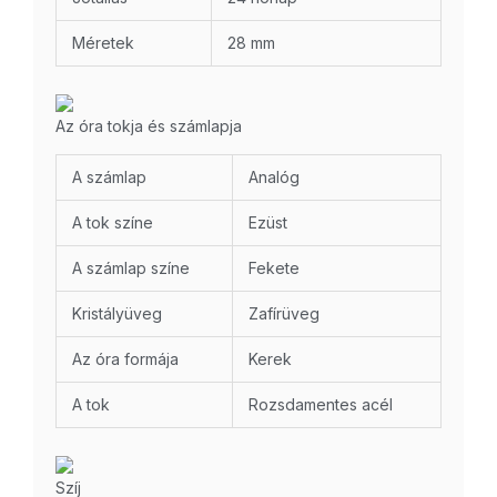
Méretek
28 mm
Az óra tokja és számlapja
A számlap
Analóg
A tok színe
Ezüst
A számlap színe
Fekete
Kristályüveg
Zafírüveg
Az óra formája
Kerek
A tok
Rozsdamentes acél
Szíj