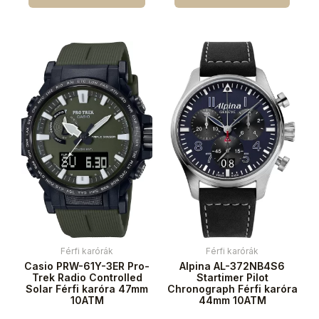
Férfi karórák
Férfi karórák
Casio PRW-61Y-3ER Pro-
Alpina AL-372NB4S6
Trek Radio Controlled
Startimer Pilot
Solar Férfi karóra 47mm
Chronograph Férfi karóra
10ATM
44mm 10ATM