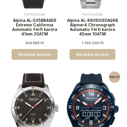
Férfi karórák
Férfi karórák
Alpina AL-525BB4AE6
Alpina AL-860DGS5AQ6B
Extreme California
Alpiner4 Chronograph
Automatic Férfi karóra
Automatic Férfi karóra
41mm 20ATM
45mm 10ATM
614 990
Ft
1 100 000
Ft
Kosárba teszem
Kosárba teszem
Akció!