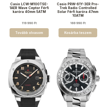
Casio LCW-M100TSE-
Casio PRW-61Y-3ER Pro-
1AER Wave Ceptor Férfi
Trek Radio Controlled
karóra 40mm 5ATM
Solar Férfi karóra 47mm
10ATM
119 990
Ft
169 990
Ft
Tovább olvasom
Kosárba teszem