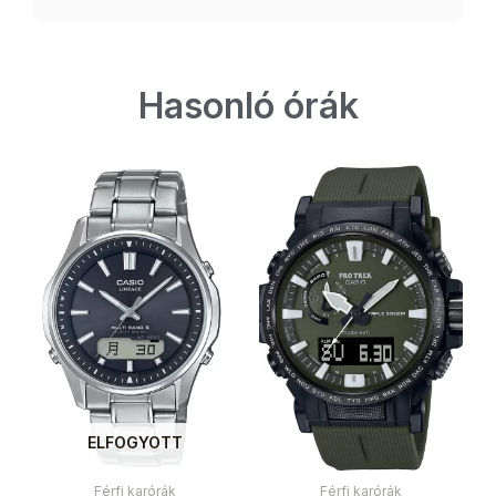
Hasonló órák
ELFOGYOTT
Férfi karórák
Férfi karórák