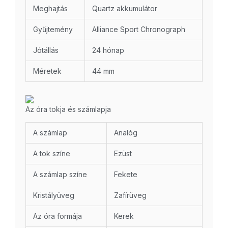
Meghajtás
Quartz akkumulátor
Gyűjtemény
Alliance Sport Chronograph
Jótállás
24 hónap
Méretek
44 mm
Az óra tokja és számlapja
A számlap
Analóg
A tok színe
Ezüst
A számlap színe
Fekete
Kristályüveg
Zafírüveg
Az óra formája
Kerek