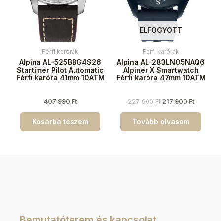
ELFOGYOTT
Férfi karórák
Férfi karórák
Alpina AL-525BBG4S26
Alpina AL-283LNO5NAQ6
Startimer Pilot Automatic
Alpiner X Smartwatch
Férfi karóra 41mm 10ATM
Férfi karóra 47mm 10ATM
407 990
Ft
227 900
Ft
217 900
Ft
Kosárba teszem
Tovább olvasom
Bemutatóterem és kapcsolat