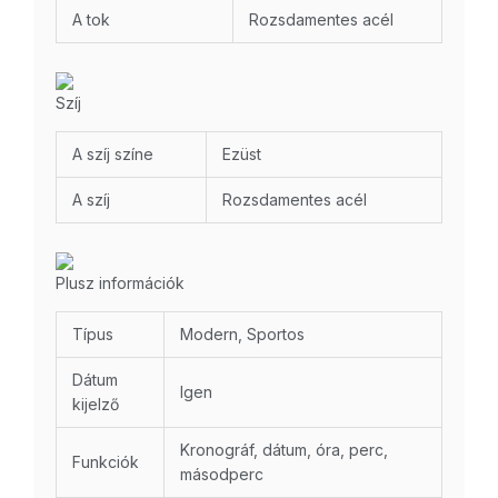
A tok
Rozsdamentes acél
Szíj
A szíj színe
Ezüst
A szíj
Rozsdamentes acél
Plusz információk
Típus
Modern, Sportos
Dátum
Igen
kijelző
Kronográf, dátum, óra, perc,
Funkciók
másodperc