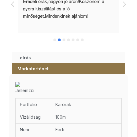
 
Eredeti órák,nagyon jó áron!Köszönöm a 
Min
gyors kiszálitást és a jó 
kös
minőséget.Mindenkinek ajánlom!
Leírás
Márkatörténet
Jellemzői
Portfólió
Karórák
Vízállóság
100m
Nem
Férfi