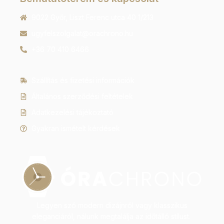
9022 Győr, Liszt Ferenc utca 40 1/213
ugyfelszolgalat@orachrono.hu
+36 70 410 6466
Szállítás és fizetési információk
Általános szerződési feltételek
Adatkezelési tájékoztató
Gyakran ismételt kérdések
Legyen szó modern dizájnról vagy klasszikus
eleganciáról, nálunk megtalálja az időtálló stílust.