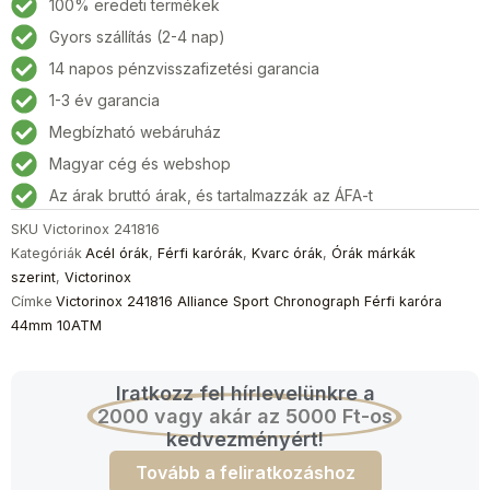
100% eredeti termékek
Gyors szállítás (2-4 nap)
14 napos pénzvisszafizetési garancia
1-3 év garancia
Megbízható webáruház
Magyar cég és webshop
Az árak bruttó árak, és tartalmazzák az ÁFA-t
SKU
Victorinox 241816
Kategóriák
Acél órák
,
Férfi karórák
,
Kvarc órák
,
Órák márkák
szerint
,
Victorinox
Címke
Victorinox 241816 Alliance Sport Chronograph Férfi karóra
44mm 10ATM
Iratkozz fel hírlevelünkre a
2000 vagy akár az 5000 Ft-os
kedvezményért!
Tovább a feliratkozáshoz