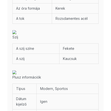
Az óra formája
Kerek
A tok
Rozsdamentes acél
Szíj
A szíj színe
Fekete
A szíj
Kaucsuk
Plusz információk
Típus
Modern, Sportos
Dátum
Igen
kijelző