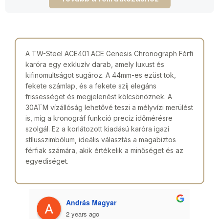
A TW-Steel ACE401 ACE Genesis Chronograph Férfi
karóra egy exkluzív darab, amely luxust és
kifinomultságot sugároz. A 44mm-es ezüst tok,
fekete számlap, és a fekete szíj elegáns
frissességet és megjelenést kölcsönöznek. A
30ATM vízállóság lehetővé teszi a mélyvízi merülést
is, míg a kronográf funkció precíz időmérésre
szolgál. Ez a korlátozott kiadású karóra igazi
stílusszimbólum, ideális választás a magabiztos
férfiak számára, akik értékelik a minőséget és az
egyediséget.
András Magyar
2 years ago