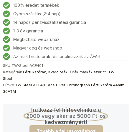
ACE401
100% eredeti termékek
Ace
Gyors szállítás (2-4 nap)
Diver
14 napos pénzvisszafizetési garancia
Chronograph
Férfi
1-3 év garancia
karóra
Megbízható webáruház
44mm
Magyar cég és webshop
30ATM
mennyiség
Az árak bruttó árak, és tartalmazzák az ÁFA-t
SKU
TW-Steel ACE401
Kategóriák
Férfi karórák
,
Kvarc órák
,
Órák márkák szerint
,
TW-
Steel
Címke
TW-Steel ACE401 Ace Diver Chronograph Férfi karóra 44mm
30ATM
Iratkozz fel hírlevelünkre a
2000 vagy akár az 5000 Ft-os
kedvezményért!
Tovább a feliratkozáshoz