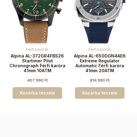
Férfi karórák
Férfi karórák
Alpina AL-372GR4FBS26
Alpina AL-650DGN4AE6
Startimer Pilot
Extreme Regulator
Chronograph Férfi karóra
Automatic Férfi karóra
41mm 10ATM
41mm 20ATM
407 990
Ft
814 990
Ft
Kosárba teszem
Kosárba teszem