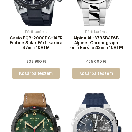
Férfi karórák
Férfi karórák
Casio EQB-2000DC-1AER
Alpina AL-373SB4E6B
Edifice Solar Férfi karóra
Alpiner Chronograph
47mm 10ATM
Férfi karóra 42mm 10ATM
202 990
Ft
425 000
Ft
Kosárba teszem
Kosárba teszem