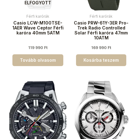
ELFOGYOTT
Férfi karórák
Férfi karórák
Casio LCW-M100TSE-
Casio PRW-61Y-3ER Pro-
1AER Wave Ceptor Férfi
Trek Radio Controlled
karóra 40mm 5ATM
Solar Férfi karóra 47mm
10ATM
119 990
Ft
169 990
Ft
Tovább olvasom
Kosárba teszem