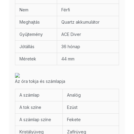
Nem
Férfi
Meghajtás
Quartz akkumulátor
Gyűjtemény
ACE Diver
Jótállás
36 hónap
Méretek
44 mm
Az óra tokja és számlapja
A számlap
Analóg
A tok színe
Ezüst
A számlap színe
Fekete
Kristályüveg
Zafírüveg