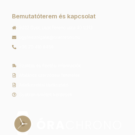
Bemutatóterem és kapcsolat
9022 Győr, Liszt Ferenc utca 40 1/213
ugyfelszolgalat@orachrono.hu
+36 70 410 6466
Szállítás és fizetési információk
Általános szerződési feltételek
Adatkezelési tájékoztató
Gyakran ismételt kérdések