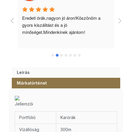
 
Eredeti órák,nagyon jó áron!Köszönöm a 
Min
gyors kiszálitást és a jó 
kös
minőséget.Mindenkinek ajánlom!
Leírás
Márkatörténet
Jellemzői
Portfólió
Karórák
Vízállóság
300m