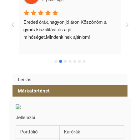
 
Eredeti órák,nagyon jó áron!Köszönöm a 
Min
gyors kiszálitást és a jó 
kös
minőséget.Mindenkinek ajánlom!
Leírás
Márkatörténet
Jellemzői
Portfólió
Karórák