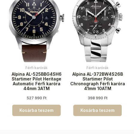
Férfi karórák
Férfi karórák
Alpina AL-525BBG4SH6
Alpina AL-372BW4S26B
Startimer Pilot Heritage
Startimer Pilot
Automatic Férfi karóra
Chronograph Férfi karóra
44mm 3ATM
41mm 10ATM
527 990
Ft
398 990
Ft
Kosárba teszem
Kosárba teszem