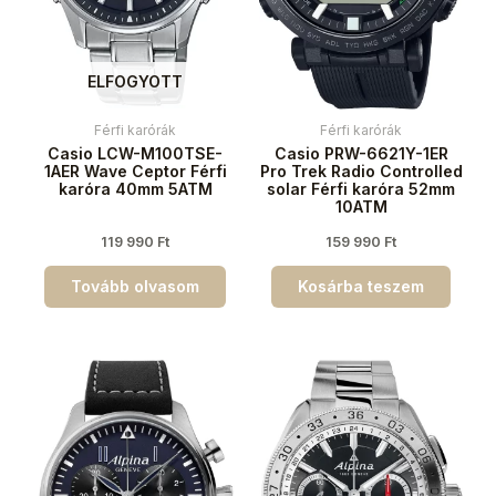
ELFOGYOTT
Férfi karórák
Férfi karórák
Casio LCW-M100TSE-
Casio PRW-6621Y-1ER
1AER Wave Ceptor Férfi
Pro Trek Radio Controlled
karóra 40mm 5ATM
solar Férfi karóra 52mm
10ATM
119 990
Ft
159 990
Ft
Tovább olvasom
Kosárba teszem