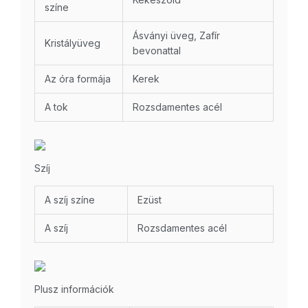
színe
Ásványi üveg, Zafír
Kristályüveg
bevonattal
Az óra formája
Kerek
A tok
Rozsdamentes acél
Szíj
A szíj színe
Ezüst
A szíj
Rozsdamentes acél
Plusz információk