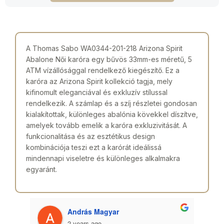
A Thomas Sabo WA0344-201-218 Arizona Spirit
Abalone Női karóra egy bűvös 33mm-es méretű, 5
ATM vízállósággal rendelkező kiegészítő. Ez a
karóra az Arizona Spirit kollekció tagja, mely
kifinomult eleganciával és exkluzív stílussal
rendelkezik. A számlap és a szíj részletei gondosan
kialakítottak, különleges abalónia kövekkel díszítve,
amelyek tovább emelik a karóra exkluzivitását. A
funkcionalitása és az esztétikus design
kombinációja teszi ezt a karórát ideálissá
mindennapi viseletre és különleges alkalmakra
egyaránt.
András Magyar
2 years ago