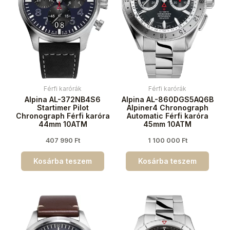
Férfi karórák
Férfi karórák
Alpina AL-372NB4S6
Alpina AL-860DGS5AQ6B
Startimer Pilot
Alpiner4 Chronograph
Chronograph Férfi karóra
Automatic Férfi karóra
44mm 10ATM
45mm 10ATM
407 990
Ft
1 100 000
Ft
Kosárba teszem
Kosárba teszem