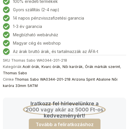
100% eredeti termékek
Gyors szállítás (2-4 nap)
14 napos pénzvisszafizetési garancia
1-3 év garancia
Megbízható webáruház
Magyar cég és webshop
Az árak bruttó árak, és tartalmazzák az ÁFA-t
SKU
Thomas Sabo WA0344-201-218
Kategóriák
Acél órák
,
Kvarc órák
,
Női karórák
,
Órák márkák szerint
,
Thomas Sabo
Címke
Thomas Sabo WA0344-201-218 Arizona Spirit Abalone Női
karóra 33mm 5ATM
Iratkozz fel hírlevelünkre a
2000 vagy akár az 5000 Ft-os
kedvezményért!
Tovább a feliratkozáshoz