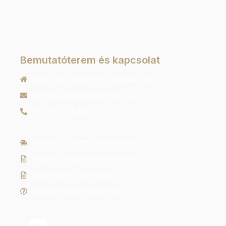
Bemutatóterem és kapcsolat
9022 Győr, Liszt Ferenc utca 40 1/213
ugyfelszolgalat@orachrono.hu
+36 70 410 6466
Szállítás és fizetési információk
Általános szerződési feltételek
Adatkezelési tájékoztató
Gyakran ismételt kérdések