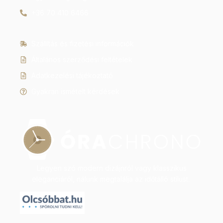
+36 70 410 6466
Szállítás és fizetési információk
Általános szerződési feltételek
Adatkezelési tájékoztató
Gyakran ismételt kérdések
Legyen szó modern dizájnról vagy klasszikus
eleganciáról, nálunk megtalálja az időtálló stílust.