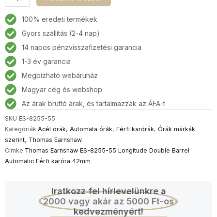
Earnshaw
ES-
100% eredeti termékek
8255-
Gyors szállítás (2-4 nap)
55
14 napos pénzvisszafizetési garancia
Longitude
Double
1-3 év garancia
Barrel
Megbízható webáruház
Automatic
Magyar cég és webshop
Férfi
karóra
Az árak bruttó árak, és tartalmazzák az ÁFA-t
42mm
SKU
ES-8255-55
mennyiség
Kategóriák
Acél órák
,
Automata órák
,
Férfi karórák
,
Órák márkák
szerint
,
Thomas Earnshaw
Címke
Thomas Earnshaw ES-8255-55 Longitude Double Barrel
Automatic Férfi karóra 42mm
Iratkozz fel hírlevelünkre a
2000 vagy akár az 5000 Ft-os
kedvezményért!