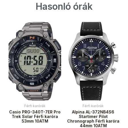
Hasonló órák
Férfi karórák
Férfi karórák
Casio PRG-340T-7ER Pro
Alpina AL-372NB4S6
Trek Solar Férfi karóra
Startimer Pilot
53mm 10ATM
Chronograph Férfi karóra
44mm 10ATM