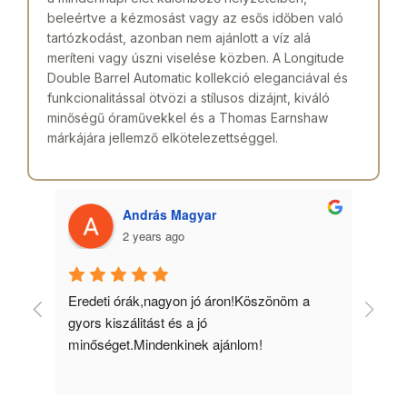
beleértve a kézmosást vagy az esős időben való
tartózkodást, azonban nem ajánlott a víz alá
meríteni vagy úszni viselése közben. A Longitude
Double Barrel Automatic kollekció eleganciával és
funkcionalitással ötvözi a stílusos dizájnt, kiváló
minőségű óraművekkel és a Thomas Earnshaw
márkájára jellemző elkötelezettséggel.
András Magyar
2 years ago
 
Eredeti órák,nagyon jó áron!Köszönöm a 
Min
gyors kiszálitást és a jó 
kös
minőséget.Mindenkinek ajánlom!