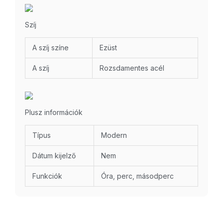
Szíj
A szíj színe
Ezüst
A szíj
Rozsdamentes acél
Plusz információk
Típus
Modern
Dátum kijelző
Nem
Funkciók
Óra, perc, másodperc