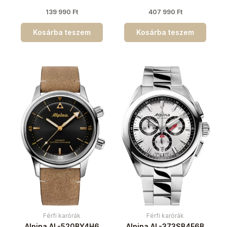
139 990
Ft
407 990
Ft
Kosárba teszem
Kosárba teszem
Férfi karórák
Férfi karórák
Alpina AL-520BY4H6
Alpina AL-373SB4E6B