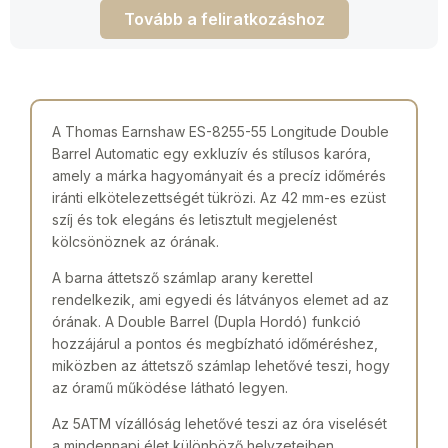
Tovább a feliratkozáshoz
A Thomas Earnshaw ES-8255-55 Longitude Double
Barrel Automatic egy exkluzív és stílusos karóra,
amely a márka hagyományait és a precíz időmérés
iránti elkötelezettségét tükrözi. Az 42 mm-es ezüst
szíj és tok elegáns és letisztult megjelenést
kölcsönöznek az órának.
A barna áttetsző számlap arany kerettel
rendelkezik, ami egyedi és látványos elemet ad az
órának. A Double Barrel (Dupla Hordó) funkció
hozzájárul a pontos és megbízható időméréshez,
miközben az áttetsző számlap lehetővé teszi, hogy
az óramű működése látható legyen.
Az 5ATM vízállóság lehetővé teszi az óra viselését
a mindennapi élet különböző helyzeteiben,