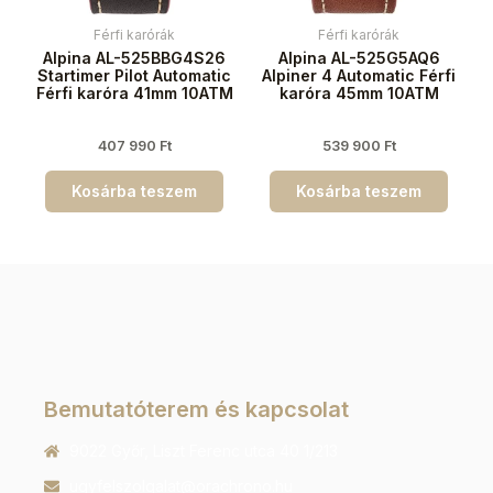
Férfi karórák
Férfi karórák
Alpina AL-525BBG4S26
Alpina AL-525G5AQ6
Startimer Pilot Automatic
Alpiner 4 Automatic Férfi
Férfi karóra 41mm 10ATM
karóra 45mm 10ATM
407 990
Ft
539 900
Ft
Kosárba teszem
Kosárba teszem
Bemutatóterem és kapcsolat
9022 Győr, Liszt Ferenc utca 40 1/213
ugyfelszolgalat@orachrono.hu