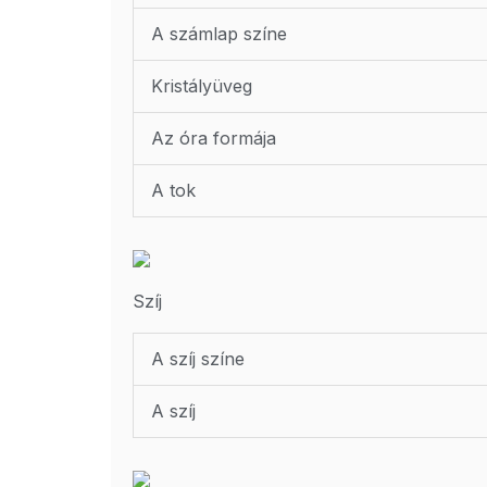
A számlap színe
Kristályüveg
Az óra formája
A tok
Szíj
A szíj színe
A szíj