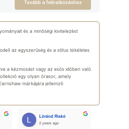
Tovább a feliratkozáshoz
mányait és a minőségi kivitelezést
odell az egyszerűség és a stílus tökéletes
rtve a kézmosást vagy az esős időben való
kollekció egy olyan órasor, amely
s Earnshaw márkájára jellemző
Lóránd Riskó
Szabo
2 years ago
2 yea