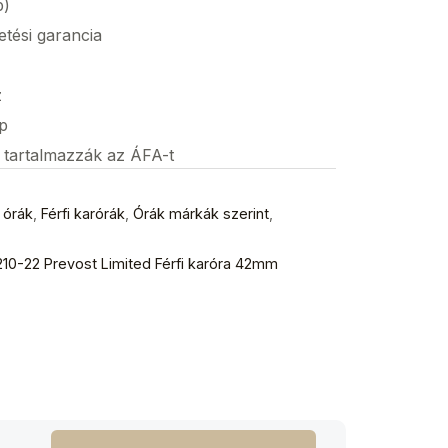
p)
etési garancia
z
p
s tartalmazzák az ÁFA-t
 órák
,
Férfi karórák
,
Órák márkák szerint
,
0-22 Prevost Limited Férfi karóra 42mm