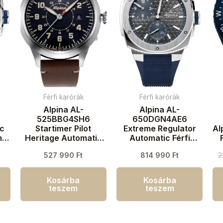
Férfi karórák
Férfi karórák
Alpina AL-
Alpina AL-
525BBG4SH6
650DGN4AE6
ic
Startimer Pilot
Extreme Regulator
Al
m
Heritage Automatic
Automatic Férfi
Férfi karóra 44mm
karóra 41mm 20ATM
527 990
Ft
814 990
Ft
2
3ATM
Kosárba
Kosárba
teszem
teszem