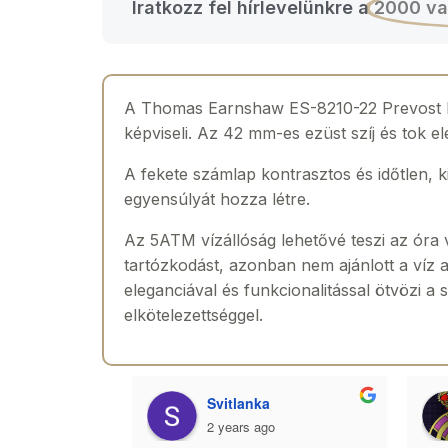
Iratkozz fel hírlevelünkre a
2000 va
A Thomas Earnshaw ES-8210-22 Prevost Lim
képviseli. Az 42 mm-es ezüst szíj és tok e
A fekete számlap kontrasztos és időtlen, k
egyensúlyát hozza létre.
Az 5ATM vízállóság lehetővé teszi az óra 
tartózkodást, azonban nem ajánlott a víz a
eleganciával és funkcionalitással ötvözi 
elkötelezettséggel.
agyar
Svitlanka
2 years ago