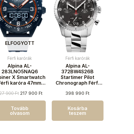
ELFOGYOTT
Férfi karórák
Férfi karórák
Alpina AL-
Alpina AL-
283LNO5NAQ6
372BW4S26B
piner X Smartwatch
Startimer Pilot
Férfi karóra 47mm
Chronograph Férfi
10ATM
karóra 41mm 10ATM
27 900
Ft
217 900
Ft
398 990
Ft
Tovább
Kosárba
olvasom
teszem