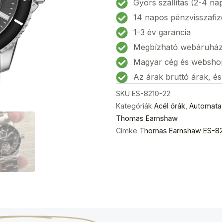
Gyors szállítás (2-4 na
22
14 napos pénzvisszafiz
Prevost
1-3 év garancia
Limited
Megbízható webáruhá
Férfi
karóra
Magyar cég és websho
42mm
Az árak bruttó árak, é
mennyiség
SKU
ES-8210-22
Kategóriák
Acél órák
,
Automata
Thomas Earnshaw
Címke
Thomas Earnshaw ES-821