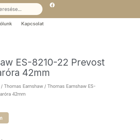
F
a
c
e
b
ólunk
Kapcsolat
o
o
k
aw ES-8210-22 Prevost
karóra 42mm
/
Thomas Earnshaw
/ Thomas Earnshaw ES-
 karóra 42mm
m