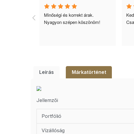
jó 
Minőségi és korrekt árak. 
Ked
yors 
Nyagyon szépen köszönöm!
Csa
inek ajánlom!
Leírás
Márkatörténet
Jellemzői
Portfólió
Vízállóság