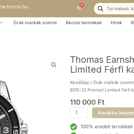
Products
0
orachrono.hu
search
Kosár
Órák márkák szerint
Akciós termékek
Hírek
R
Thomas Earnsh
Limited Férfi 
Kezdőlap
/
Órák márkák szerint
8210-22 Prevost Limited Férfi
110 000
Ft
Thomas
Kosárba tesze
Earnshaw
ES-
100% eredeti termékek
8210-