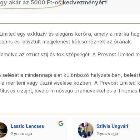
gy akár az 5000 Ft-os
kedvezményért!
ited egy exkluzív és elegáns karóra, amely a márka hagyo
legáns és letisztult megjelenést kölcsönöznek az órának.
iemelve az ezüst szíj és tok szépségét. A Prevost Limited m
viselését a mindennapi élet különböző helyzeteiben, beleé
lá meríteni vagy úszni viselése közben. A Prevost Limited 
a stílusos dizájnt, kiváló minőségű óraművekkel és a Thoma
Laszlo Lencses
Szilvia Ungvári
2 years ago
2 years ago