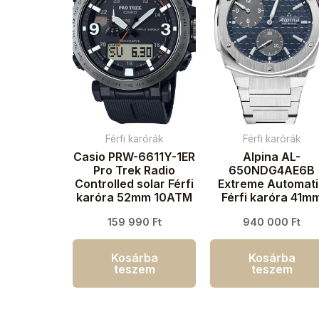
Férfi karórák
Férfi karórák
Casio PRW-6611Y-1ER
Alpina AL-
Pro Trek Radio
650NDG4AE6B
Controlled solar Férfi
Extreme Automat
karóra 52mm 10ATM
Férfi karóra 41m
20ATM
159 990
Ft
940 000
Ft
Kosárba
Kosárba
teszem
teszem