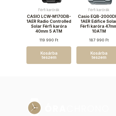
Férfi karórák
Férfi karórák
CASIO LCW-M170DB-
Casio EQB-2000D
1AER Radio Controlled
1AER Edifice Sola
Solar Férfi karóra
Férfi karóra 47m
40mm 5 ATM
10ATM
119 990
Ft
187 990
Ft
Kosárba
Kosárba
teszem
teszem