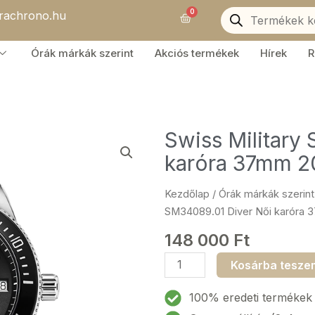
Products
0
orachrono.hu
search
Kosár
Órák márkák szerint
Akciós termékek
Hírek
R
Swiss Military
karóra 37mm 
Kezdőlap
/
Órák márkák szerint
SM34089.01 Diver Női karóra
148 000
Ft
Swiss
Kosárba tesze
Military
SM34089.01
100% eredeti termékek
Diver