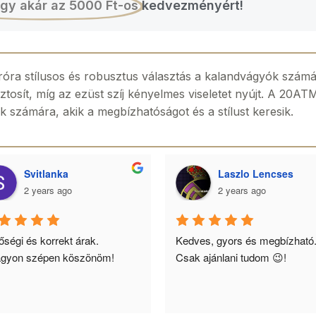
gy akár az 5000 Ft-os
kedvezményért!
róra stílusos és robusztus választás a kalandvágyók számá
osít, míg az ezüst szíj kényelmes viseletet nyújt. A 20ATM 
ok számára, akik a megbízhatóságot és a stílust keresik.
Svitlanka
Laszlo Lencses
2 years ago
2 years ago
ségi és korrekt árak. 
Kedves, gyors és megbízható.
gyon szépen köszönöm!
Csak ajánlani tudom 😉!