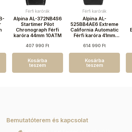
Férfi karórák
Férfi karórák
B-
Alpina AL-372NB4S6
Alpina AL-
r
Startimer Pilot
525BB4AE6 Extreme
m
Chronograph Férfi
California Automatic
karóra 44mm 10ATM
Férfi karóra 41mm
20ATM
k
407 990
Ft
614 990
Ft
Kosárba
Kosárba
teszem
teszem
Bemutatóterem és kapcsolat
9022 Győr, Liszt Ferenc utca 40 1/213