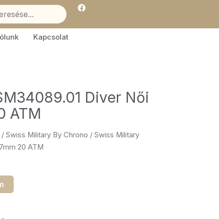
F
a
c
e
b
ólunk
Kapcsolat
o
o
k
 SM34089.01 Diver Női
20 ATM
/
Swiss Military By Chrono
/ Swiss Military
 37mm 20 ATM
m