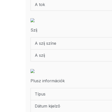
A tok
Szíj
A szíj színe
A szíj
Plusz információk
Típus
Dátum kijelző