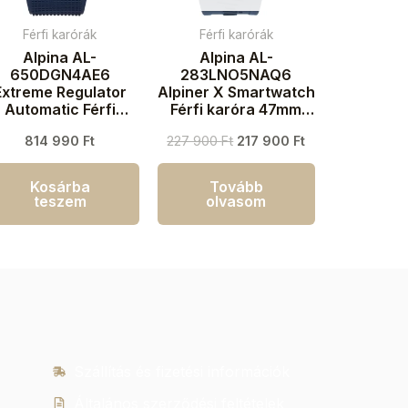
Férfi karórák
Férfi karórák
Alpina AL-
Alpina AL-
650DGN4AE6
283LNO5NAQ6
Extreme Regulator
Alpiner X Smartwatch
Automatic Férfi
Férfi karóra 47mm
aróra 41mm 20ATM
10ATM
814 990
Ft
227 900
Ft
217 900
Ft
Kosárba
Tovább
teszem
olvasom
Szállítás és fizetési információk
Általános szerződési feltételek