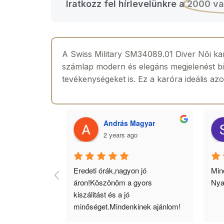
Iratkozz fel hírlevelünkre a
2000 va
A Swiss Military SM34089.01 Diver Női ka
számlap modern és elegáns megjelenést bizt
tevékenységeket is. Ez a karóra ideális az
 Toth
András Magyar
2 years ago
agyok 
Eredeti órák,nagyon jó 
Minő
llítás, nagy 
áron!Köszönöm a gyors 
Nya
ató minőség. 5 
kiszálitást és a jó 
lésem.
minőséget.Mindenkinek ajánlom!