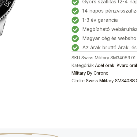
Gyors szállítás (2-4 na
Női
14 napos pénzvisszafiz
karóra
1-3 év garancia
37mm
Megbízható webáruhá
20
ATM
Magyar cég és websho
mennyiség
Az árak bruttó árak, é
SKU
Swiss Military SM34089.01
Kategóriák
Acél órák
,
Kvarc órá
Military By Chrono
Címke
Swiss Military SM34088.