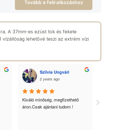
Tovább a feliratkozáshoz
ra. A 37mm-es ezüst tok és fekete
vízállóság lehetővé teszi az extrém vízi
Szilvia Ungvári
Lórá
2 years ago
2 yea
 
Kiváló minőség, megfizethető 
Az óra a férfia
áron.Csak ajánlani tudom !
ékszere, ebből 
óráimat mindig 
biztos helyről 
meg.Örülök, ho