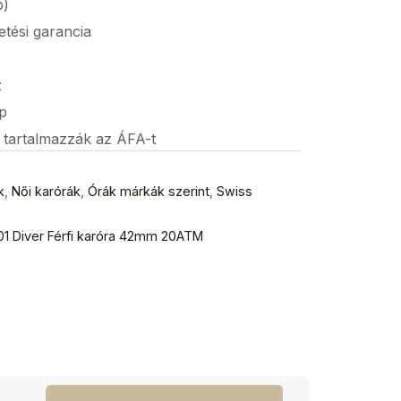
p)
etési garancia
z
p
s tartalmazzák az ÁFA-t
k
,
Női karórák
,
Órák márkák szerint
,
Swiss
01 Diver Férfi karóra 42mm 20ATM