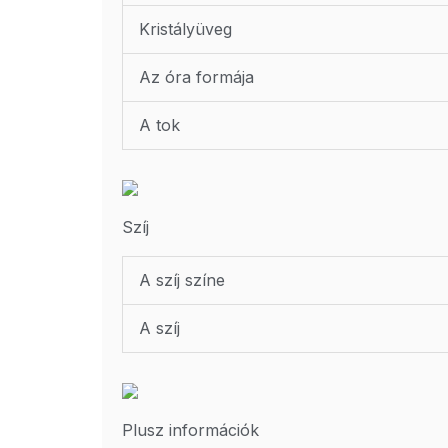
Kristályüveg
Az óra formája
A tok
Szíj
A szíj színe
A szíj
Plusz információk