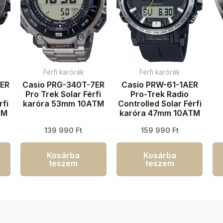
Férfi karórák
Férfi karórák
1ER
Casio PRG-340T-7ER
Casio PRW-61-1AER
Pro Trek Solar Férfi
Pro-Trek Radio
rfi
karóra 53mm 10ATM
Controlled Solar Férfi
TM
karóra 47mm 10ATM
139 990
Ft
159 990
Ft
k
Kosárba
Kosárba
teszem
teszem