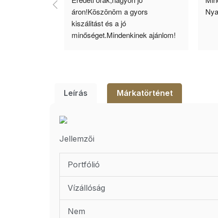
llítás, nagy 
áron!Köszönöm a gyors 
Nya
ató minőség. 5 
kiszálitást és a jó 
lésem.
minőséget.Mindenkinek ajánlom!
Leírás
Márkatörténet
Jellemzői
Portfólió
Vízállóság
Nem