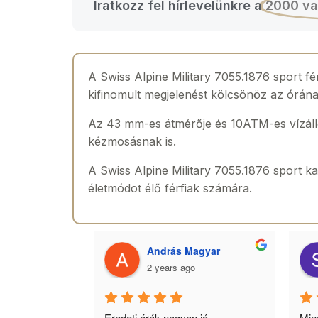
Iratkozz fel hírlevelünkre a
2000 va
A Swiss Alpine Military 7055.1876 sport f
kifinomult megjelenést kölcsönöz az órána
Az 43 mm-es átmérője és 10ATM-es vízálló
kézmosásnak is.
A Swiss Alpine Military 7055.1876 sport ka
életmódot élő férfiak számára.
 Toth
András Magyar
2 years ago
agyok 
Eredeti órák,nagyon jó 
Minő