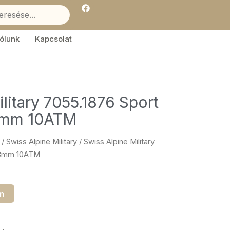
F
a
c
e
b
ólunk
Kapcsolat
o
o
k
litary 7055.1876 Sport
43mm 10ATM
/
Swiss Alpine Military
/ Swiss Alpine Military
 43mm 10ATM
m