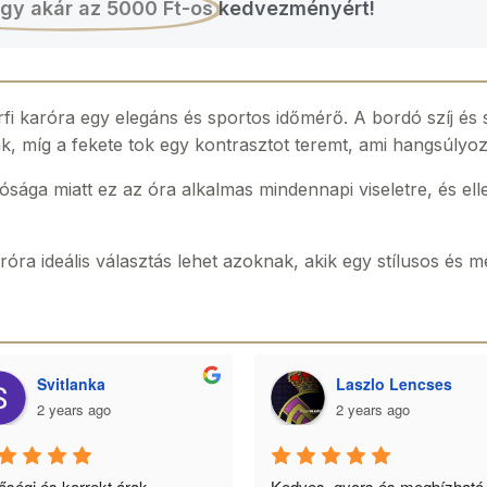
gy akár az 5000 Ft-os
kedvezményért!
érfi karóra egy elegáns és sportos időmérő. A bordó szíj é
k, míg a fekete tok egy kontrasztot teremt, ami hangsúlyoz
sága miatt ez az óra alkalmas mindennapi viseletre, és el
róra ideális választás lehet azoknak, akik egy stílusos és 
Svitlanka
Laszlo Lencses
2 years ago
2 years ago
ségi és korrekt árak. 
Kedves, gyors és megbízható.