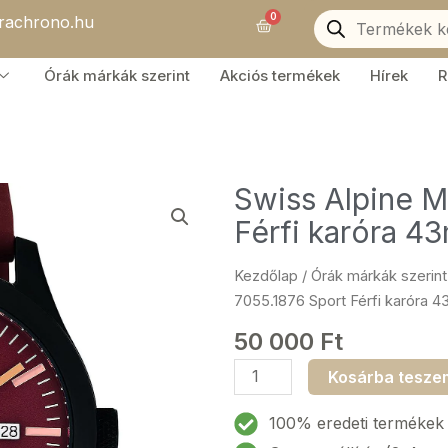
Products
0
orachrono.hu
search
Kosár
Órák márkák szerint
Akciós termékek
Hírek
R
Swiss Alpine Mi
Férfi karóra 
Kezdőlap
/
Órák márkák szerint
7055.1876 Sport Férfi karóra
50 000
Ft
Swiss
Kosárba tesze
Alpine
Military
100% eredeti termékek
7055.1876