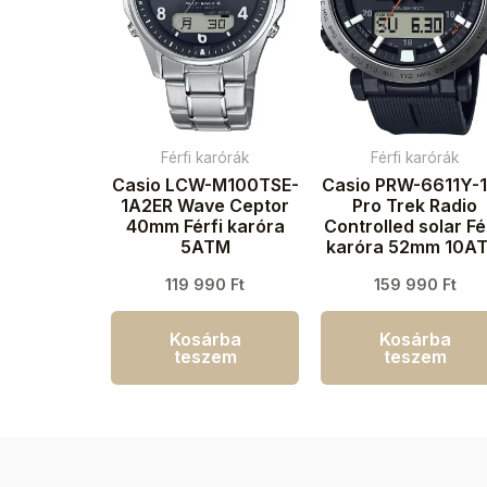
Férfi karórák
Férfi karórák
Casio LCW-M100TSE-
Casio PRW-6611Y-
1A2ER Wave Ceptor
Pro Trek Radio
40mm Férfi karóra
Controlled solar Fé
5ATM
karóra 52mm 10A
119 990
Ft
159 990
Ft
Kosárba
Kosárba
teszem
teszem