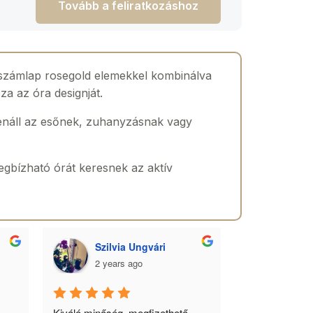
Tovább a feliratkozáshoz
s számlap rosegold elemekkel kombinálva
za az óra designját.
lenáll az esőnek, zuhanyzásnak vagy
megbízható órát keresnek az aktív
Szilvia Ungvári
Lórá
2 years ago
2 yea
 
Kiváló minőség, megfizethető 
Az óra a férfia