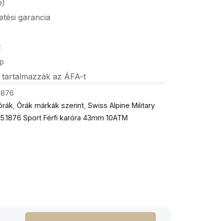
p)
etési garancia
z
p
s tartalmazzák az ÁFA-t
.1876
órák
,
Órák márkák szerint
,
Swiss Alpine Military
055.1876 Sport Férfi karóra 43mm 10ATM