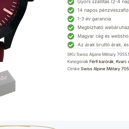
Gyors szállítás (2-4 na
Sport
14 napos pénzvisszafiz
Férfi
1-3 év garancia
karóra
Megbízható webáruhá
43mm
10ATM
Magyar cég és websho
mennyiség
Az árak bruttó árak, é
SKU
Swiss Alpine Military 7055
Kategóriák
Férfi karórák
,
Kvarc 
Címke
Swiss Alpine Military 7