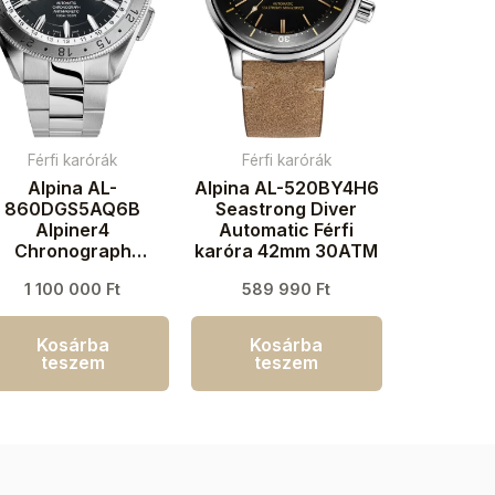
Férfi karórák
Férfi karórák
Alpina AL-
Alpina AL-520BY4H6
860DGS5AQ6B
Seastrong Diver
Alpiner4
Automatic Férfi
Chronograph
karóra 42mm 30ATM
Automatic Férfi
1 100 000
Ft
589 990
Ft
aróra 45mm 10ATM
Kosárba
Kosárba
teszem
teszem